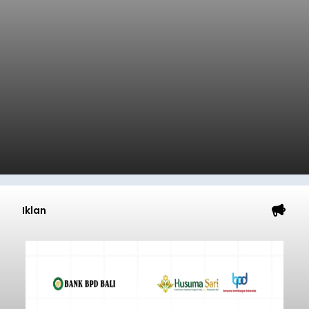
Iklan