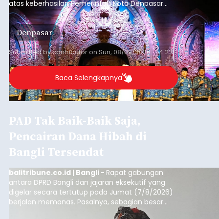
atas keberhasilan Pemerintah Kota Denpasar
dan KORPRI Kota Denpasar dalam
mengimplementasikan program gotong royong
Denpasar
kepedulian sosial bertajuk "Sembagi Arutala".
Submitted by
contributor
on
Sun, 08/09/2026 - 14:22
Baca Selengkapnya
PAD Tak Baik-Baik Saja,
Pencairan Dana Hibah di
Bangli Tersendat
balitribune.co.id | Bangli -
Rapat gabungan
antara DPRD Bangli dan jajaran eksekutif yang
digelar secara tertutup pada Jumat (7/8/2026)
berjalan memanas. Pasalnya, sebagian besar
dana hibah yang bersumber dari pokok-pokok