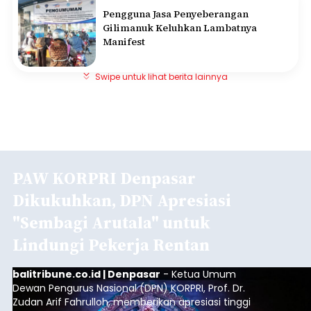
Pengguna Jasa Penyeberangan
Gilimanuk Keluhkan Lambatnya
Manifest
Swipe untuk lihat berita lainnya
PAW KORPRI Denpasar
Dikukuhkan, DPN Apresiasi
"Sembagi Arutala" untuk
Lindungi Pekerja Rentan
balitribune.co.id | Denpasar
- Ketua Umum
Dewan Pengurus Nasional (DPN) KORPRI, Prof. Dr.
Zudan Arif Fahrulloh, memberikan apresiasi tinggi