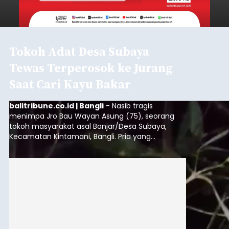
Tokoh Adat Desa Subaya
Tewas Terperosok ke Jurang
Saat Cari Kayu Bakar
balitribune.co.id | Bangli
- Nasib tragis
menimpa Jro Bau Wayan Asung (75), seorang
tokoh masyarakat asal Banjar/Desa Subaya,
Kecamatan Kintamani, Bangli. Pria yang
menjabat dalam struktur kepemimpinan adat
Ulu Apad
tersebut ditemukan meninggal dunia
setelah terperosok ke jurang sedalam kurang
lebih 75 meter saat mencari kayu bakar di
kawasan hutan setempat, Sabtu (8/8/2026).