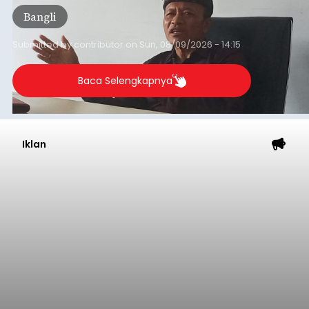
pikiran (pokok-pokok pikiran/pokir) dewan hasil
Bangli
penjaringan aspirasi masyarakat saat reses tak
kunjung cair.
Submitted by
contributor
on
Sun, 08/09/2026 - 14:15
Baca Selengkapnya
Iklan