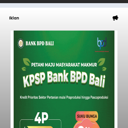
Iklan