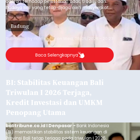
daerah terhadap pelestarian adat, tradisi, dan
budaya Bali yang tetap dijaga oleh masyarakat
desa adat.
Badung
Submitted by
contributor
on
Wed, 08/05/2026 - 20:23
Baca Selengkapnya
BI: Stabilitas Keuangan Bali
Triwulan I 2026 Terjaga,
Kredit Investasi dan UMKM
Penopang Utama
balitribune.co.id I Denpasar -
Bank Indonesia
(BI) memastikan stabilitas sistem keuangan di
Provinsi Bali tetap terjaga pada triwulan I 2026.