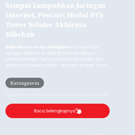
Sempat Lumpuhkan Jaringan
Internet, Pencuri Modul BTS
Tower Seluler Akhirnya
Dibekuk
balitribune.co.id I Amlapura -
Lumpuhnya
jaringan internet di wilayah Kota Amlapura
selama berhari-hari pada beberapa waktu lalu
akhirnya terjawab sudah. Ternyata empat Tower
BTS Seluler yang berada di lokasi berbeda di
wilayah Karangasem telah dibobol maling,
Karangasem
dimana bagian modul penguat signal yang
berada di Tower BTS Seluler itu hilang dicuri.
Submitted by
contributor
on
Wed, 08/05/2026 - 18:03
Baca Selengkapnya