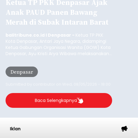
Ketua TP PKK Denpasar Ajak
Anak PAUD Panen Bawang
Merah di Subak Intaran Barat
balitribune.co.id I Denpasar -
Ketua TP PKK
Kota Denpasar, Antari Jaya Negara, didampingi
Ketua Gabungan Organisasi Wanita (GOW) Kota
Denpasar, Ayu Kristi Arya Wibawa melaksanakan
panen bawang merah dan jagung manis
bersama anak-anak Pendidikan Anak Usia Dini
Denpasar
(PAUD) di Subak Intaran Barat, Rabu (5/8/2026).
Submitted by
contributor
on
Wed, 08/05/2026 - 18:00
Baca Selengkapnya
Iklan