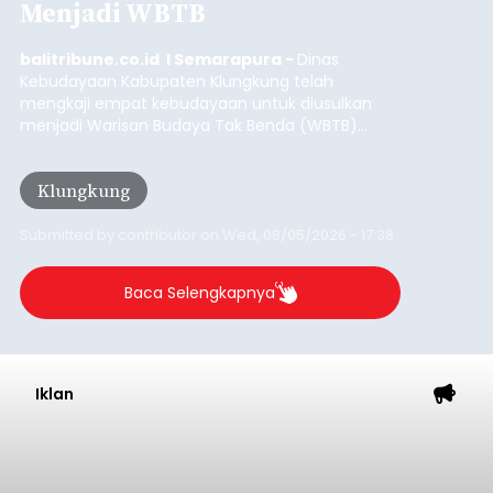
Menjadi WBTB
balitribune.co.id I Semarapura -
Dinas
Kebudayaan Kabupaten Klungkung telah
mengkaji empat kebudayaan untuk diusulkan
menjadi Warisan Budaya Tak Benda (WBTB)
tahun 2026.
Klungkung
Submitted by
contributor
on
Wed, 08/05/2026 - 17:38
Baca Selengkapnya
Iklan