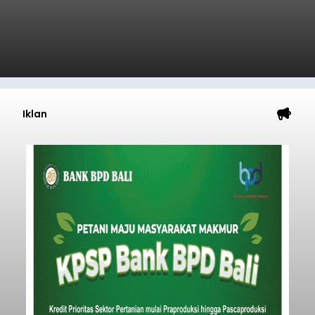
Iklan