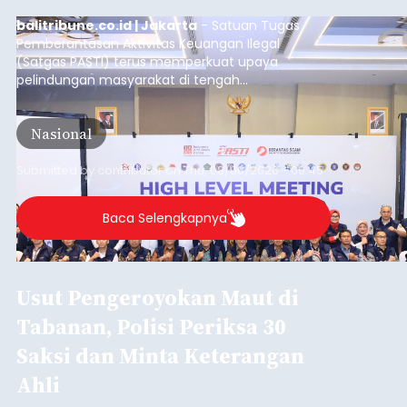
balitribune.co.id | Jakarta
- Satuan Tugas
Pemberantasan Aktivitas Keuangan Ilegal
(Satgas PASTI) terus memperkuat upaya
pelindungan masyarakat di tengah
meningkatnya ancaman penipuan digital yang
semakin kompleks.
Nasional
Submitted by
contributor
on
Thu, 08/06/2026 - 09:45
Baca Selengkapnya
Usut Pengeroyokan Maut di
Tabanan, Polisi Periksa 30
Saksi dan Minta Keterangan
Ahli