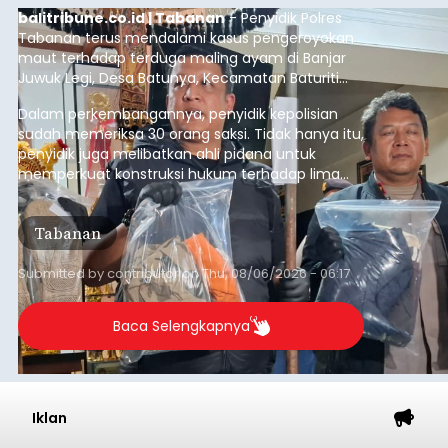
balitribune.co.id | Tabanan
- Penyidik Polres
Tabanan terus mendalami kasus pengeroyokan
maut terhadap terduga maling ayam di Banjar
Juwuk Legi, Desa Batunya, Kecamatan Baturiti
yang terjadi beberapa waktu lalu.
Dalam perkembangannya, penyidik kepolisian
sudah memeriksa 30 orang saksi. Tidak hanya itu,
penyidik juga melibatkan ahli pidana untuk
memperkuat konstruksi hukum terhadap lima
orang tersangka yang saat ini ditahan.
Tabanan
Submitted by
contributor
on
Thu, 08/06/2026 - 06:17
Baca Selengkapnya
Iklan