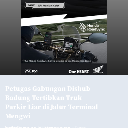
Petugas Gabungan Dishub
Badung Tertibkan Truk
Parkir Liar di Jalur Terminal
Mengwi
balitribune.co.id I Mangupura -
Dinas