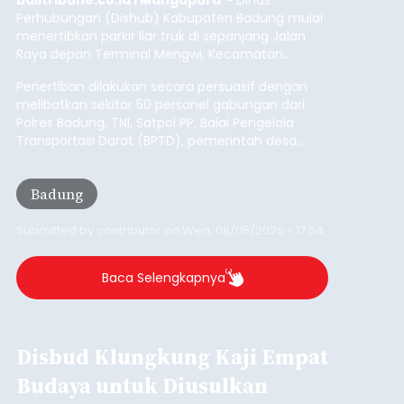
Perhubungan (Dishub) Kabupaten Badung mulai
menertibkan parkir liar truk di sepanjang Jalan
Raya depan Terminal Mengwi, Kecamatan
Mengwi, Rabu (5/8/2026).
Penertiban dilakukan secara persuasif dengan
melibatkan sekitar 50 personel gabungan dari
Polres Badung, TNI, Satpol PP, Balai Pengelola
Transportasi Darat (BPTD), pemerintah desa,
desa adat, Linmas, dan Pecalang.
Badung
Submitted by
contributor
on
Wed, 08/05/2026 - 17:54
Baca Selengkapnya
Disbud Klungkung Kaji Empat
Budaya untuk Diusulkan