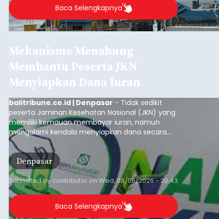
Baca Selengkapnya
Mekanisme Menabung
Membantu Peserta JKN
Menyiapkan Dana Iuran
balitribune.co.id | Denpasar
- Tidak sedikit
peserta Jaminan Kesehatan Nasional (JKN) yang
memiliki kemauan membayar iuran, namun
mengalami kendala menyiapkan dana secara
penuh saat jatuh tempo pembayaran iuran.
Kondisi ini terutama dialami oleh peserta
Denpasar
segmen Pekerja Bukan Penerima Upah (PBPU)
yang memiliki penghasilan tidak tetap.
Submitted by
contributor
on
Wed, 08/05/2026 - 20:43
Baca Selengkapnya