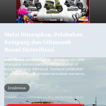
Mulai Diterapkan, Pelabuhan
Ketapang dan Gilimanuk
Resmi Disterilisasi
balitribune.co.id | Negara
- Sterilisasi kini telah
diterapkan secara penuh pada pelabuhan di
lintas Ketapang-Gilimanuk. Sterilisasi pelabuhan
ini secara serentak diimplementasikan bersama
empat pelabuhan utama lainnya, yakni
Pelabuhan Merak, Bakauheni, Kayangan, dan
Jembrana
Lembar pada Rabu (5/8/2026).
Submitted by
contributor
on
Thu, 08/06/2026 - 06:14