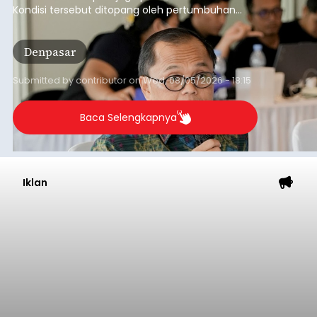
Kondisi tersebut ditopang oleh pertumbuhan
penyaluran kredit yang masih positif, terutama
pada sektor-sektor utama penggerak ekonomi
Denpasar
daerah, dengan risiko kredit yang tetap
terkendali.
Submitted by
contributor
on
Wed, 08/05/2026 - 18:15
Baca Selengkapnya
Iklan