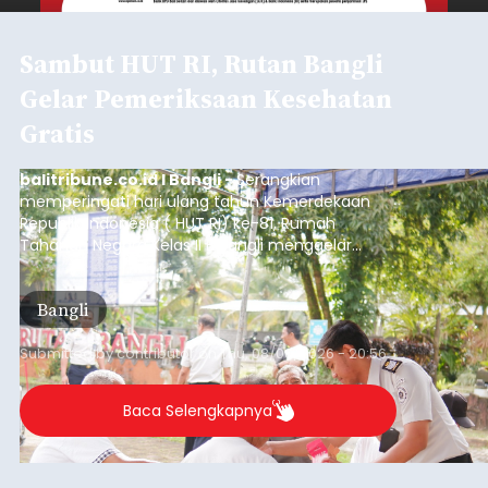
Sambut HUT RI, Rutan Bangli
Gelar Pemeriksaan Kesehatan
Gratis
balitribune.co.id I Bangli -
Serangkian
memperingati hari ulang tahun Kemerdekaan
Republik Indonesia ( HUT RI) ke-81, Rumah
Tahanan Negara Kelas II B Bangli menggelar
kegiatan pemeriksaan kesehatan gratis, Rabu
(6/8/2026).
Bangli
Submitted by
contributor
on
Thu, 08/06/2026 - 20:56
Baca Selengkapnya