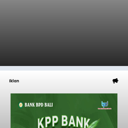
Iklan