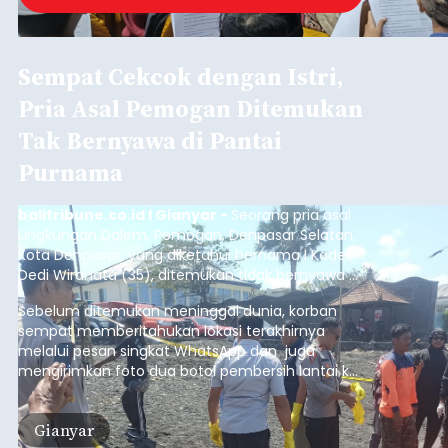
Sempat Cekcok dengan Istri,
Pria Asal Pemogan Ditemukan
Tak Bernyawa di Pantai
Purnama
balitribune.co.id I Gianyar -
Seorang pria asal
Lingkungan Dalem, Pemogan, Denpasar Selatan,
Kota Denpasar, yang diketahui bernama I Kadek
Dedi Wiranata (35), ditemukan tidak bernyawa di
pesisir Pantai Purnama, Sukawati.
Sebelum ditemukan meninggal dunia, korban
sempat memberitahukan lokasi terakhirnya
melalui pesan singkat WhatsApp dan juga
mengirimkan foto dua botol pembersih lantai ke
istrinya.
Gianyar