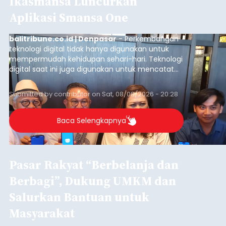
Ikasmansa Luncurkan
Aplikasi Smansa One
balitribune.co.id | Denpasar
- Perkembangan
teknologi digital tidak hanya digunakan untuk
mempermudah kehidupan sehari-hari. Teknologi
digital saat ini juga digunakan untuk mencatat
dan mengelola data base alumni dari suatu
sekolah, salah satunya adalah alumni SMA 1
Submitted by
contributor
on
Sat, 08/08/2026 - 20:28
Denpasar.
Baca Selengkapnya
Pasar Rakyat “Berbelanja dan
Berbagi”, Dukung UMKM dan
Salurkan Bantuan untuk
Masyarakat