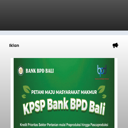
Iklan