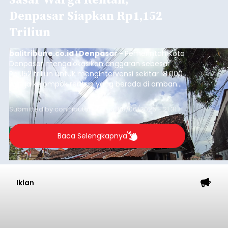
Denpasar Siapkan Rp1,152
Triliun
balitribune.co.id I Denpasar -
Pemerintah Kota
Denpasar mengalokasikan anggaran sebesar
Rp1,152 triliun untuk mengintervensi sekitar 18.000
warga kelompok rentan yang berada di ambang
garis kemiskinan. Langkah strategis ini diambil
guna menjaga masyarakat yang berada pada
Submitted by
contributor
on
Thu, 08/06/2026 - 21:31
kelompok desil 5 dan 6 tersebut agar tidak
merosot ke kategori miskin.
Baca Selengkapnya
Iklan