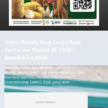
Astra Honda Siap Lanjutkan
Performa Positif di ARRC
Mandalika 2026
balitribune.co.id | Jakarta
– Astra Honda
Racing Team (AHRT) siap menghadapi putaran
keempat Idemitsu FIM Asia Road Racing
Championship (ARRC) 2026 yang akan
berlangsung di Pertamina Mandalika
International Circuit, Lombok, Nusa Tenggara
Barat, pada 7–9 Agustus 2026.
ADVERTISEMENT