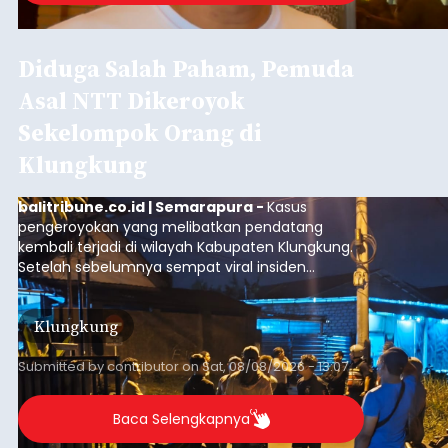
Diduga Salah Paham, Pemuda
Asal NTT Dikeroyok
Sekelompok Orang di
Klungkung
balitribune.co.id | Semarapura -
Kasus
pengeroyokan yang melibatkan pendatang
kembali terjadi di wilayah Kabupaten Klungkung.
Setelah sebelumnya sempat viral insiden
keributan di barat Pasar Galiran, peristiwa serupa
kini menimpa seorang pemuda asal Kabupaten
Klungkung
Sumba Barat Daya (SBD), Nusa Tenggara Timur
(NTT).
Submitted by
contributor
on
Sat, 08/08/2026 - 13:07
Baca Selengkapnya