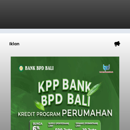
Iklan