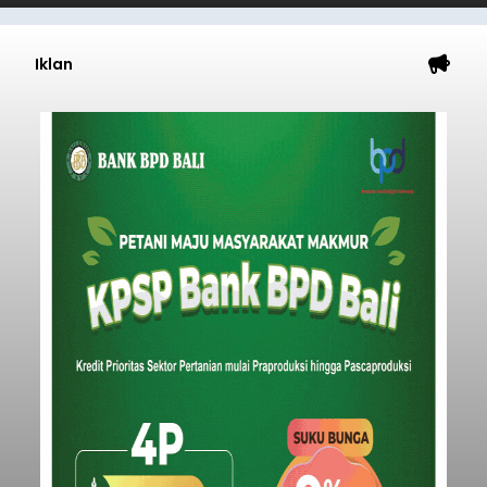
Iklan