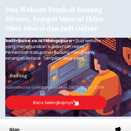
Dua Website Pemkab Badung
Diretas, Sempat Muncul Iklan
Obat Aborsi dan Judi Online
balitribune.co.id I Mangupura -
Dua website
yang menggunakan subdomain resmi
Pemerintah Kabupaten Badung mengalami
serangan deface. Tampilan situs yang
semestinya digunakan untuk menyajikan
informasi pemerintahan justru diubah menjadi
Badung
iklan obat aborsi dan judi online.
Submitted by
contributor
on
Mon, 08/10/2026 - 23:04
Baca Selengkapnya
Iklan