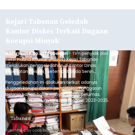
Kejari Tabanan Geledah
Kantor Diskes Terkait Dugaan
Korupsi Minyak
balitribune.co.id I Tabanan
- Tim penyidik dari
Seksi Pidana Khusus (Pidsus) Kejari Tabanan
melakukan penggeledahan di Kantor Dinas
Kesehatan (Diskes) setempat pada Senin
(10/8/2026).
Penggeledahan ini dilakukan terkait adanya
dugaan korupsi dalam pengelolaan anggaran
belanja bahan bakar minyak (BBM), pelumas,
serta makan minum tahun anggaran 2023-2025.
Tabanan
Submitted by
contributor
on
Mon, 08/10/2026 - 23:33