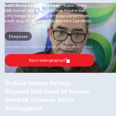
balitribune.co.id I Denpasar -
Badan Usaha
Milik Daerah (BUMD) Pemerintah Provinsi Bali
yang bergerak di bidang lembaga penjaminan
kredit atau PT Jamkrida Bali Mandara (Jamkrida
Bali) telah mencatatkan penjaminan kredit
kepada 549 ribu usaha mikro, kecil dan
Denpasar
menengah (UMKM) di Bali.
Submitted by
contributor
on
Mon, 08/10/2026 - 23:24
Baca Selengkapnya
Terkait Aturan Belanja
Pegawai Maksimal 30 Persen,
Pemkab Tabanan Minta
Kelonggaran