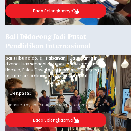
Baca Selengkapnya
Bali Didorong Jadi Pusat
Pendidikan Internasional
balitribune.co.id I Tabanan -
Bali selama ini
dikenal luas sebagai destinasi pariwisata dunia.
Namun, Pulau Dewata kini juga terus didorong
untuk memperkuat posisi sebagai pusat
pendidikan internasional atau "education hub".
Denpasar
Submitted by
contributor
on
Mon, 08/10/2026 - 23:28
Baca Selengkapnya