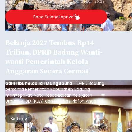
Submitted by
contributor
on
Thu, 08/06/2026 - 20:29
Baca Selengkapnya
Belanja 2027 Tembus Rp14
Triliun, DPRD Badung Wanti-
wanti Pemerintah Kelola
Anggaran Secara Cermat
balitribune.co.id | Mangupura
- DPRD Badung
bersama Pemerintah Kabupaten Badung
menyepakati Nota Kesepakatan Kebijakan
Umum APBD (KUA) dan Prioritas Plafon Anggaran
Sementara (PPAS) Tahun Anggaran 2027 dalam
rapat paripurna yang digelar di Gedung DPRD
Badung
Badung, Kamis (6/8/2026).
Submitted by
contributor
on
Thu, 08/06/2026 - 20:27