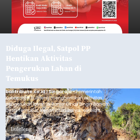
Diduga Ilegal, Satpol PP
Hentikan Aktivitas
Pengerukan Lahan di
Temukus
balitribune.co.id I Singaraja -
Pemerintah
Kabupaten Buleleng menghentikan aktivitas
pengerukan lahan di Banjar Dinas Bingin Banjah,
Desa Temukus, Kecamatan Banjar, setelah
ditemukan indikasi kegiatan pengambilan
material yang tidak sesuai dengan peruntukan
Buleleng
kawasan.