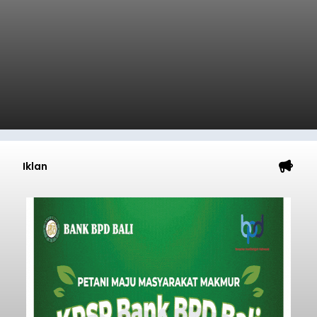
Iklan