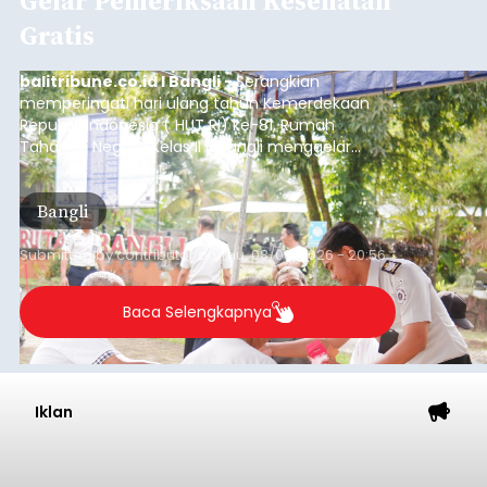
Gelar Pemeriksaan Kesehatan
Gratis
balitribune.co.id I Bangli -
Serangkian
memperingati hari ulang tahun Kemerdekaan
Republik Indonesia ( HUT RI) ke-81, Rumah
Tahanan Negara Kelas II B Bangli menggelar
kegiatan pemeriksaan kesehatan gratis, Rabu
(6/8/2026).
Bangli
Submitted by
contributor
on
Thu, 08/06/2026 - 20:56
Baca Selengkapnya
Iklan