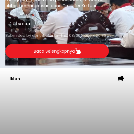
akibat pemangkasan dana Transfer Ke Luar
Daerah (TKD) dari pemerintah pusat.
Tabanan
Submitted by
contributor
on
Thu, 08/06/2026 - 20:33
Baca Selengkapnya
Iklan