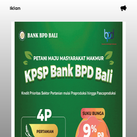
Iklan