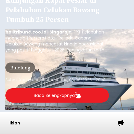
Kunjungan Kapal Pesiar di
Pelabuhan Celukan Bawang
Tumbuh 25 Persen
balitribune.coo.id I Singaraja -
PT Pelabuhan
Indonesia (Persero) atau Pelindo Cabang
Celukan Bawang mencatat kinerja operasional
yang positif hingga Juli 2026. Peningkatan terlihat
dari arus kapal yang mencapai 1,48 juta Gross
Tonnage (GT), atau tumbuh 12,4 persen
Buleleng
dibandingkan periode yang sama tahun lalu
yang tercatat sebesar 1,32 juta GT.
Submitted by
contributor
on
Thu, 08/06/2026 - 20:41
Baca Selengkapnya
Iklan