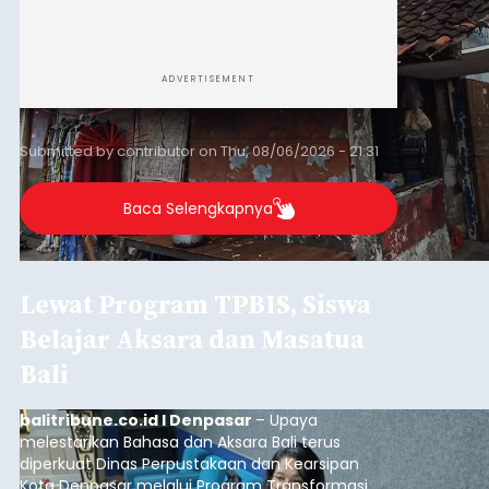
ADVERTISEMENT
Submitted by
contributor
on
Thu, 08/06/2026 - 21:31
Baca Selengkapnya
Lewat Program TPBIS, Siswa
Belajar Aksara dan Masatua
Bali
balitribune.co.id I Denpasar
– Upaya
melestarikan Bahasa dan Aksara Bali terus
diperkuat Dinas Perpustakaan dan Kearsipan
Kota Denpasar melalui Program Transformasi