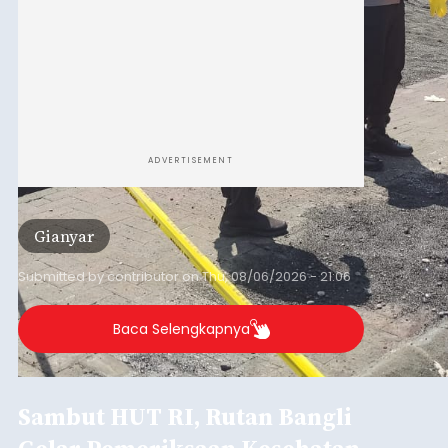
ADVERTISEMENT
Gianyar
Submitted by
contributor
on
Thu, 08/06/2026 - 21:06
Baca Selengkapnya
Sambut HUT RI, Rutan Bangli