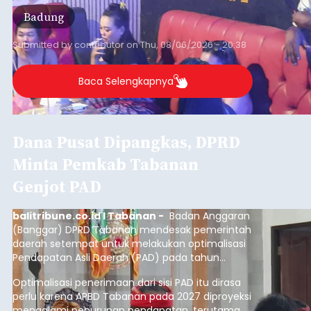
Badung
Submitted by
contributor
on
Thu, 08/06/2026 - 20:38
Baca Selengkapnya
Dana Pusat Dipangkas, DPRD
Minta Pemkab Tabanan
Genjot PAD
balitribune.co.id I Tabanan -
Badan Anggaran
(Banggar) DPRD Tabanan mendesak pemerintah
daerah setempat untuk melakukan optimalisasi
Pendapatan Asli Daerah (PAD) pada tahun
anggaran 2027.
Optimalisasi penerimaan dari sisi PAD itu dirasa
perlu karena APBD Tabanan pada 2027 diproyeksi
mengalami penurunan pendapatan, terutama