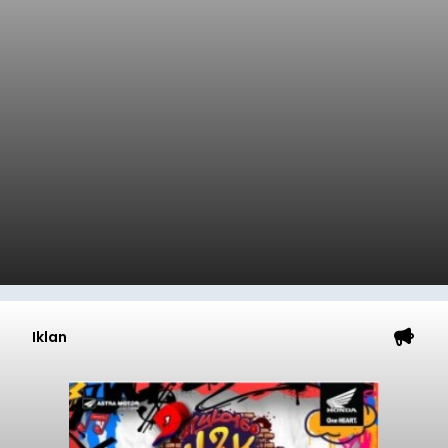
Iklan