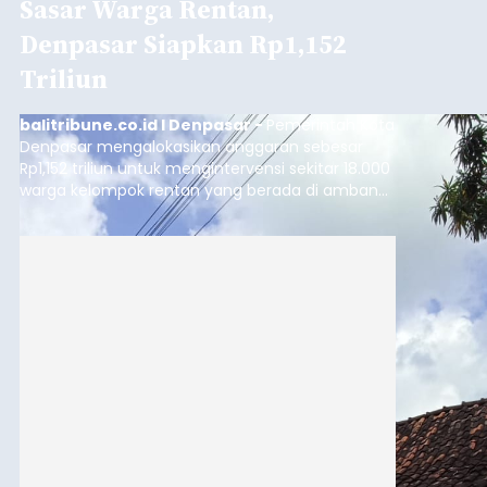
Sasar Warga Rentan,
Denpasar Siapkan Rp1,152
Triliun
balitribune.co.id I Denpasar -
Pemerintah Kota
Denpasar mengalokasikan anggaran sebesar
Rp1,152 triliun untuk mengintervensi sekitar 18.000
warga kelompok rentan yang berada di ambang
garis kemiskinan. Langkah strategis ini diambil
guna menjaga masyarakat yang berada pada
kelompok desil 5 dan 6 tersebut agar tidak
merosot ke kategori miskin.