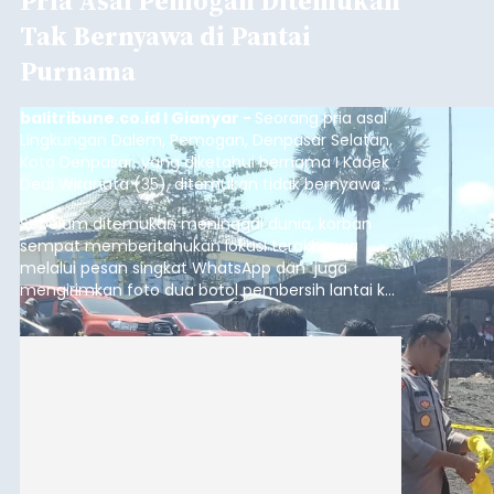
Pria Asal Pemogan Ditemukan
Tak Bernyawa di Pantai
Purnama
balitribune.co.id I Gianyar -
Seorang pria asal
Lingkungan Dalem, Pemogan, Denpasar Selatan,
Kota Denpasar, yang diketahui bernama I Kadek
Dedi Wiranata (35), ditemukan tidak bernyawa di
pesisir Pantai Purnama, Sukawati.
Sebelum ditemukan meninggal dunia, korban
sempat memberitahukan lokasi terakhirnya
melalui pesan singkat WhatsApp dan juga
mengirimkan foto dua botol pembersih lantai ke
istrinya.