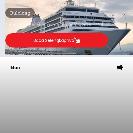
dari arus kapal yang mencapai 1,48 juta Gross
Tonnage (GT), atau tumbuh 12,4 persen
Buleleng
dibandingkan periode yang sama tahun lalu
yang tercatat sebesar 1,32 juta GT.
Submitted by
contributor
on
Thu, 08/06/2026 - 20:41
Baca Selengkapnya
Iklan