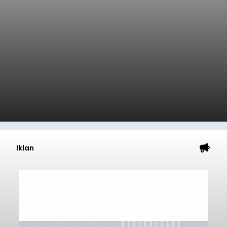
Iklan