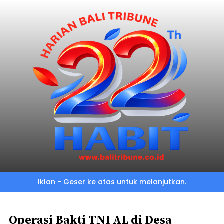
Skip
to
main
content
Iklan - Geser ke atas untuk melanjutkan.
Operasi Bakti TNI AL di Desa