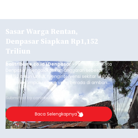
Sasar Warga Rentan,
Denpasar Siapkan Rp1,152
Triliun
balitribune.co.id I Denpasar -
Pemerintah Kota
Denpasar mengalokasikan anggaran sebesar
Rp1,152 triliun untuk mengintervensi sekitar 18.000
warga kelompok rentan yang berada di ambang
garis kemiskinan. Langkah strategis ini diambil
guna menjaga masyarakat yang berada pada
Submitted by
contributor
on
Thu, 08/06/2026 - 21:31
kelompok desil 5 dan 6 tersebut agar tidak
merosot ke kategori miskin.
Baca Selengkapnya