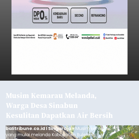
Musim Kemarau Melanda,
Warga Desa Sinabun
Kesulitan Dapatkan Air Bersih
balitribune.co.id I Singaraja -
Musim kemarau
yang mulai melanda Kabupaten Buleleng