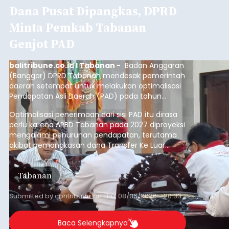
Dana Pusat Dipangkas, DPRD
Minta Pemkab Tabanan
Genjot PAD
balitribune.co.id I Tabanan -
Badan Anggaran
(Banggar) DPRD Tabanan mendesak pemerintah
daerah setempat untuk melakukan optimalisasi
Pendapatan Asli Daerah (PAD) pada tahun
anggaran 2027.
Optimalisasi penerimaan dari sisi PAD itu dirasa
perlu karena APBD Tabanan pada 2027 diproyeksi
mengalami penurunan pendapatan, terutama
akibat pemangkasan dana Transfer Ke Luar
Daerah (TKD) dari pemerintah pusat.
Tabanan
Submitted by
contributor
on
Thu, 08/06/2026 - 20:33
Baca Selengkapnya