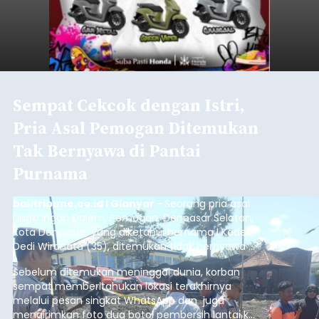
Sempat Cekcok dengan Istri,
Pria Asal Pemogan Ditemukan
Tak Bernyawa di Pantai
Purnama
balitribune.co.id I Gianyar -
Seorang pria asal
Lingkungan Dalem, Pemogan, Denpasar Selatan,
Kota Denpasar, yang diketahui bernama I Kadek
Dedi Wiranata (35), ditemukan tidak bernyawa di
pesisir Pantai Purnama, Sukawati.
Sebelum ditemukan meninggal dunia, korban
sempat memberitahukan lokasi terakhirnya
melalui pesan singkat WhatsApp dan juga
mengirimkan foto dua botol pembersih lantai ke