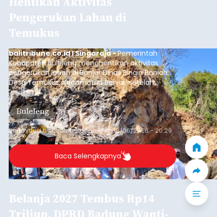
Hentikan Aktivitas
Pengerukan Lahan di
Temukus
balitribune.co.id I Singaraja -
Pemerintah
Kabupaten Buleleng menghentikan aktivitas
pengerukan lahan di Banjar Dinas Bingin Banjah,
Desa Temukus, Kecamatan Banjar, setelah
ditemukan indikasi kegiatan pengambilan
material yang tidak sesuai dengan peruntukan
Buleleng
kawasan.
Submitted by
contributor
on
Thu, 08/06/2026 - 20:29
Baca Selengkapnya
Belanja 2027 Tembus Rp14
Triliun, DPRD Badung Wanti-