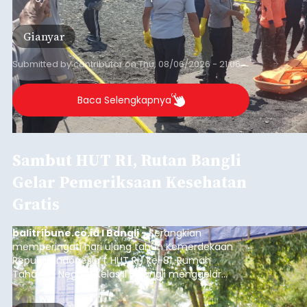
istrinya.
Gianyar
Submitted by
contributor
on
Thu, 08/06/2026 - 21:06
Baca Selengkapnya
Sambut HUT RI, Rutan Bangli
Gelar Pemeriksaan Kesehatan
Gratis
balitribune.co.id I Bangli -
Serangkian
memperingati hari ulang tahun Kemerdekaan
Republik Indonesia ( HUT RI) ke-81, Rumah
Tahanan Negara Kelas II B Bangli menggelar
kegiatan pemeriksaan kesehatan gratis, Rabu
(6/8/2026).