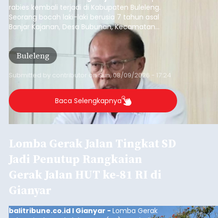
rabies kembali terjadi di Kabupaten Buleleng.
Seorang bocah laki-laki berusia 7 tahun asal
Banjar Kajanan, Desa Bubunan, Kecamatan
Seririt, dilaporkan mengalami gejala khas rabies
setelah sebelumnya digigit anjing pada awal Juni
Buleleng
2026.
Submitted by
contributor
on
Sun, 08/09/2026 - 17:24
Baca Selengkapnya
Lomba Gerak Jalan Tingkat SD
Jadi Penutup Rangkaian
Gerak Jalan HUT ke-81 RI di
Gianyar
balitribune.co.id I Gianyar -
Lomba Gerak