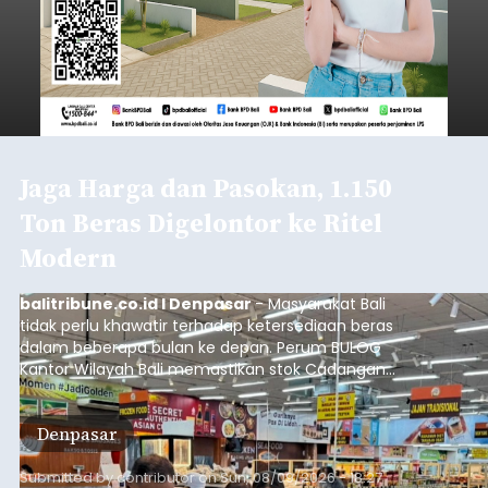
Jaga Harga dan Pasokan, 1.150
Ton Beras Digelontor ke Ritel
Modern
balitribune.co.id I Denpasar
- Masyarakat Bali
tidak perlu khawatir terhadap ketersediaan beras
dalam beberapa bulan ke depan. Perum BULOG
Kantor Wilayah Bali memastikan stok Cadangan
Beras Pemerintah (CBP) masih dalam kondisi
aman, bahkan diproyeksikan mampu memenuhi
Denpasar
kebutuhan masyarakat hingga sekitar 10 bulan.
Submitted by
contributor
on
Sun, 08/09/2026 - 18:27