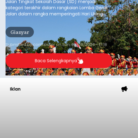
Jalan Tingkat Sekolah Dasar (SD) menjadi
kategori terakhir dalam rangkaian Lomba Gerak
Jalan dalam rangka memperingati Hari Ulang
Tahun (HUT) ke-81 Kemerdekaan Republik
Indonesia Tahun 2026 di Kabupaten Gianyar.
Gianyar
Submitted by
contributor
on
Sun, 08/09/2026 - 17:18
Baca Selengkapnya
Iklan