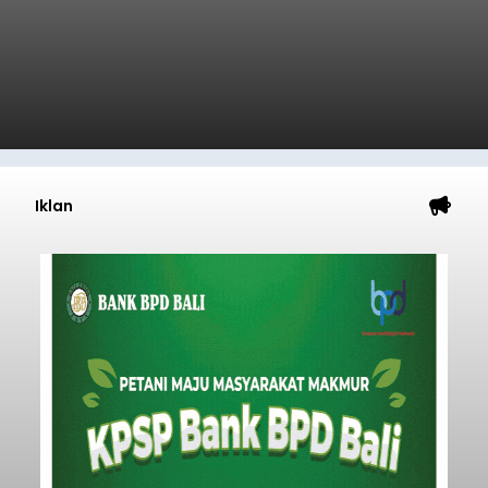
Iklan