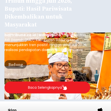
Triliun hingga Juli 2026,
Bupati: Hasil Pariwisata
Dikembalikan untuk
Masyarakat
balitribune.co.id | Mangupura
- Pendapatan
Asli Daerah (PAD) Kabupaten Badung terus
menunjukkan tren positif. Hingga akhir Juli 2026,
realisasi pendapatan daerah telah mencapai
Rp4,1 triliun atau rata-rata sekitar Rp730 miliar
per bulan, meningkat signifikan dibandingkan
Badung
rata-rata penerimaan sebelumnya yang berkisar
Rp350 miliar hingga Rp400 miliar per bulan.
Submitted by
contributor
on
Sun, 08/09/2026 - 17:37
Baca Selengkapnya
Iklan