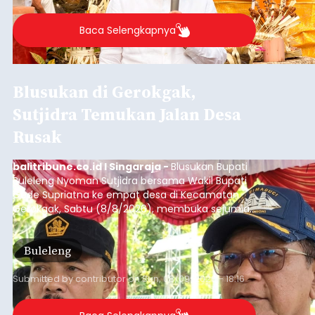
Baca Selengkapnya
Blusukan di Gerokgak,
Sutjidra Temukan Jalan Desa
Rusak
balitribune.co.id I Singaraja -
Blusukan Bupati
Buleleng Nyoman Sutjidra bersama Wakil Bupati
Gede Supriatna ke empat desa di Kecamatan
Gerokgak, Sabtu (8/8/2026), membuka sejumlah
persoalan yang masih dihadapi masyarakat. Dari
jalan desa yang rusak hingga potensi pertanian
Buleleng
yang belum optimal, semuanya menjadi
perhatian pemerintah daerah.
Submitted by
contributor
on
Sun, 08/09/2026 - 18:16