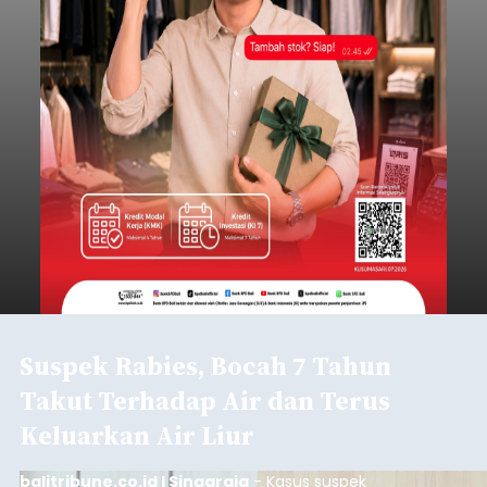
Suspek Rabies, Bocah 7 Tahun
Takut Terhadap Air dan Terus
Keluarkan Air Liur
balitribune.co.id I Singaraja
- Kasus suspek