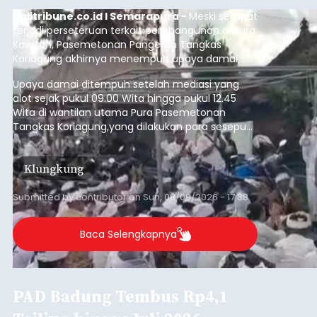
balitribune.co.id I Semarapura -
Meski sempat
terjadi perseteruan terkait pembangunan di Pura
Kawitan, Pasemetonan Pangeran Tangkas
Koriagung akhirnya menempuh upaya damai,
pada Minggu (9/8/2026).
Upaya damai ditempuh setelah mediasi yang
alot sejak pukul 09.00 Wita hingga pukul 12.45
Wita di wantilan utama Pura Pasemetonan
Tangkas Koriagung,yang dilakukan para sesepuh
kedua belah pihak yang berseberangan.
Klungkung
Submitted by
contributor
on
Sun, 08/09/2026 - 17:38
Baca Selengkapnya
PAD Badung Tembus Rp4,1