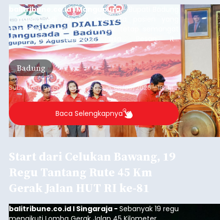
balitribune.co.id | Mangupura
- Bupati Badung
I Wayan Adi Arnawa meminta pasien yang
menjalani terapi dialisis untuk tetap semangat
dan tidak berputus asa. Pesan itu
disampaikannya saat menghadiri Sarasehan
Pejuang Dialisis yang digelar RSD Mangusada di
Badung
Ruang Kertha Gosana, Puspem Badung, Minggu
(9/8/2026).
Submitted by
contributor
on
Sun, 08/09/2026 - 18:44
Baca Selengkapnya
Start dari Celukan Bawang, 19
Regu Tantang Rute 45 Km
Gerak Jalan HUT RI ke-81
balitribune.co.id I Singaraja -
Sebanyak 19 regu
mengikuti Lomba Gerak Jalan 45 Kilometer