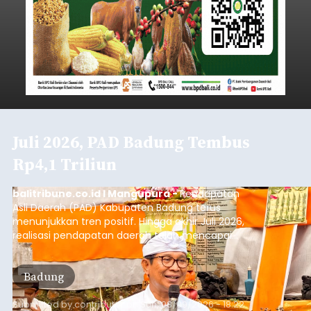
Juli 2026, PAD Badung Tembus
Rp4,1 Triliun
balitribune.co.id I Mangupura -
Pendapatan
Asli Daerah (PAD) Kabupaten Badung terus
menunjukkan tren positif. Hingga akhir Juli 2026,
realisasi pendapatan daerah telah mencapai
Rp4,1 triliun atau rata-rata sekitar Rp730 miliar
per bulan, meningkat signifikan dibandingkan
Badung
rata-rata penerimaan sebelumnya yang berkisar
Rp350 miliar hingga Rp400 miliar per bulan.
Submitted by
contributor
on
Sun, 08/09/2026 - 18:22