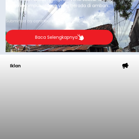
warga kelompok rentan yang berada di ambang
garis kemiskinan. Langkah strategis ini diambil
guna menjaga masyarakat yang berada pada
Submitted by
contributor
on
Thu, 08/06/2026 - 21:31
kelompok desil 5 dan 6 tersebut agar tidak
merosot ke kategori miskin.
Baca Selengkapnya
Iklan