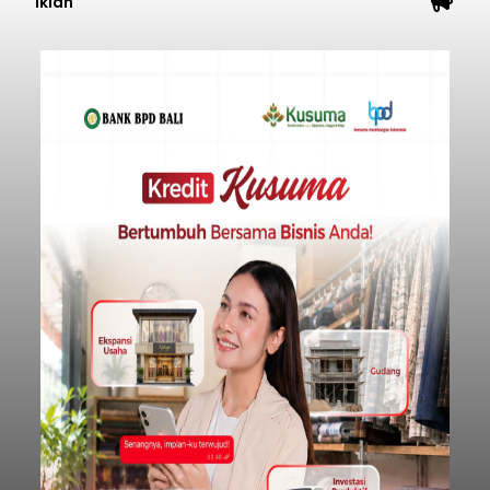
Iklan