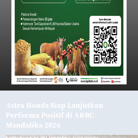
Astra Honda Siap Lanjutkan
Performa Positif di ARRC
Mandalika 2026
balitribune.co.id | Jakarta
– Astra Honda