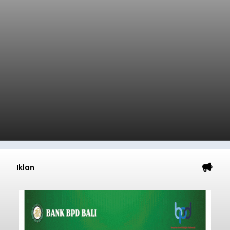
Iklan