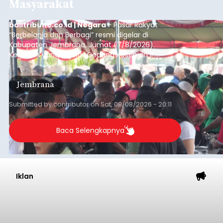
Masyarakat
balitribune.co.id | Negara
- Pasar Rakyat
“Berbelanja dan Berbagi” resmi digelar di
Kabupaten Jembrana, Jumat (7/8/2026).
Kegiatan yang digelar Gedung Kesenian Ir.
Soekarno ini memadukan pemberdayaan
ekonomi masyarakat dengan aksi sosial tersebut
Jembrana
mendapat antusiasme tinggi dan mencatat nilai
transaksi mencapai Rp672.733.200.
Submitted by
contributor
on
Sat, 08/08/2026 - 20:11
Baca Selengkapnya
Iklan