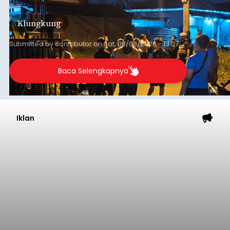
keributan di barat Pasar Galiran, peristiwa serupa
kini menimpa seorang pemuda asal Kabupaten
Klungkung
Sumba Barat Daya (SBD), Nusa Tenggara Timur
(NTT).
Submitted by
contributor
on
Sat, 08/08/2026 - 13:07
Baca Selengkapnya
Iklan