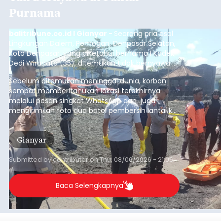
Purnama
balitribune.co.id I Gianyar -
Seorang pria asal
Lingkungan Dalem, Pemogan, Denpasar Selatan,
Kota Denpasar, yang diketahui bernama I Kadek
Dedi Wiranata (35), ditemukan tidak bernyawa di
pesisir Pantai Purnama, Sukawati.
Sebelum ditemukan meninggal dunia, korban
sempat memberitahukan lokasi terakhirnya
melalui pesan singkat WhatsApp dan juga
mengirimkan foto dua botol pembersih lantai ke
istrinya.
Gianyar
Submitted by
contributor
on
Thu, 08/06/2026 - 21:06
Baca Selengkapnya