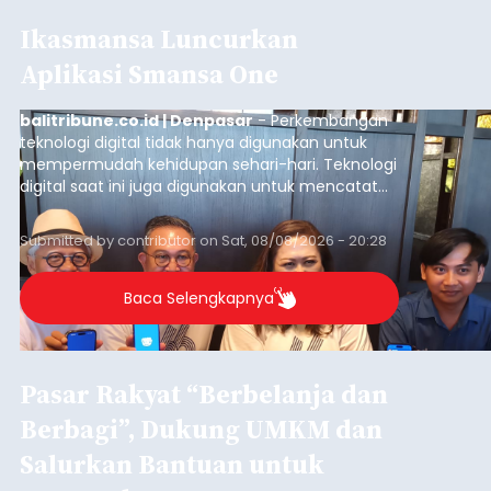
Ikasmansa Luncurkan
Aplikasi Smansa One
balitribune.co.id | Denpasar
- Perkembangan
teknologi digital tidak hanya digunakan untuk
mempermudah kehidupan sehari-hari. Teknologi
digital saat ini juga digunakan untuk mencatat
dan mengelola data base alumni dari suatu
sekolah, salah satunya adalah alumni SMA 1
Submitted by
contributor
on
Sat, 08/08/2026 - 20:28
Denpasar.
Baca Selengkapnya
Pasar Rakyat “Berbelanja dan
Berbagi”, Dukung UMKM dan
Salurkan Bantuan untuk