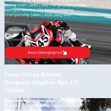
Racing Team (AHRT) siap menghadapi putaran
keempat Idemitsu FIM Asia Road Racing
Championship (ARRC) 2026 yang akan
berlangsung di Pertamina Mandalika
International Circuit, Lombok, Nusa Tenggara
Nasional
Barat, pada 7–9 Agustus 2026.
Submitted by
contributor
on
Fri, 08/07/2026 - 07:44
Baca Selengkapnya
Sasar Warga Rentan,
Denpasar Siapkan Rp1,152
Triliun
balitribune.co.id I Denpasar -
Pemerintah Kota
Denpasar mengalokasikan anggaran sebesar
Rp1,152 triliun untuk mengintervensi sekitar 18.000