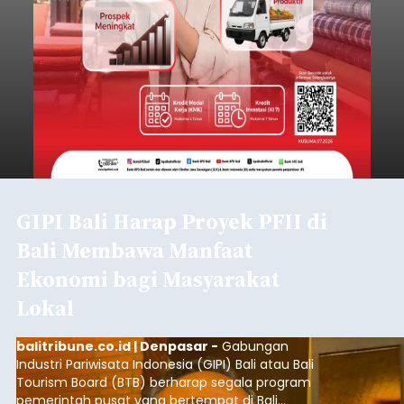
GIPI Bali Harap Proyek PFII di
Bali Membawa Manfaat
Ekonomi bagi Masyarakat
Lokal
balitribune.co.id | Denpasar -
Gabungan
Industri Pariwisata Indonesia (GIPI) Bali atau Bali
Tourism Board (BTB) berharap segala program
pemerintah pusat yang bertempat di Bali