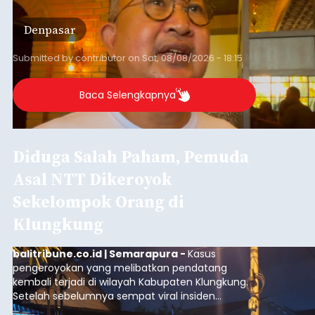
membawa dampak positif bagi masyarakat lokal.
"Program pemerintah ini (Bali sebagai Pusat
Denpasar
Finansial Internasional Indonesia/PFII) harus
berguna buat masyarakat jangan sampai kita
tertinggal," ucap Ketua GIPI Bali/BTB, Ida Bagus
Submitted by
contributor
on
Sat, 08/08/2026 - 18:15
Agung Partha Adnyana di Denpasar, Sabtu (8/8).
Baca Selengkapnya
Diduga Salah Paham, Pemuda
Asal NTT Dikeroyok
Sekelompok Orang di
Klungkung
balitribune.co.id | Semarapura -
Kasus
pengeroyokan yang melibatkan pendatang
kembali terjadi di wilayah Kabupaten Klungkung.
Setelah sebelumnya sempat viral insiden
keributan di barat Pasar Galiran, peristiwa serupa