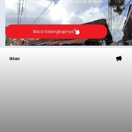
warga kelompok rentan yang berada di ambang
garis kemiskinan. Langkah strategis ini diambil
guna menjaga masyarakat yang berada pada
Submitted by
contributor
on
Thu, 08/06/2026 - 21:31
kelompok desil 5 dan 6 tersebut agar tidak
merosot ke kategori miskin.
Baca Selengkapnya
Iklan