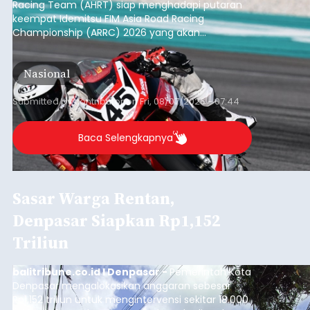
Racing Team (AHRT) siap menghadapi putaran
keempat Idemitsu FIM Asia Road Racing
Championship (ARRC) 2026 yang akan
berlangsung di Pertamina Mandalika
International Circuit, Lombok, Nusa Tenggara
Nasional
Barat, pada 7–9 Agustus 2026.
Submitted by
contributor
on
Fri, 08/07/2026 - 07:44
Baca Selengkapnya
Sasar Warga Rentan,
Denpasar Siapkan Rp1,152
Triliun
balitribune.co.id I Denpasar -
Pemerintah Kota
Denpasar mengalokasikan anggaran sebesar
Rp1,152 triliun untuk mengintervensi sekitar 18.000