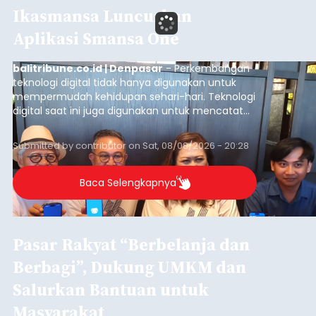
Ikasmansa Luncurkan
Aplikasi Smansa One
balitribune.co.id | Denpasar
- Perkembangan
teknologi digital tidak hanya digunakan untuk
mempermudah kehidupan sehari-hari. Teknologi
digital saat ini juga digunakan untuk mencatat
dan mengelola data base alumni dari suatu
sekolah, salah satunya adalah alumni SMA 1
Submitted by
contributor
on
Sat, 08/08/2026 - 20:28
Denpasar.
Baca Selengkapnya
Pasar Rakyat “Berbelanja dan
Berbagi”, Dukung UMKM dan
Salurkan Bantuan untuk
Masyarakat