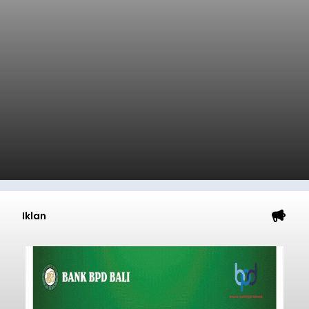
Iklan