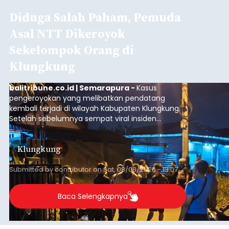
GIPI Bali Harap Proyek PFII di
Bali Membawa Manfaat
Ekonomi bagi Masyarakat
Lokal
balitribune.co.id | Denpasar -
Gabungan
Industri Pariwisata Indonesia (GIPI) Bali atau Bali
Tourism Board (BTB) berharap segala program
pemerintah pusat yang bertempat di Bali
membawa dampak positif bagi masyarakat lokal.
"Program pemerintah ini (Bali sebagai Pusat