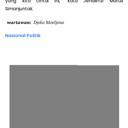
yang kita cintai ini," kata Jenderal Maruli
Simanjuntak.
wartawan
Djoko Moeljono
Nasional Politik