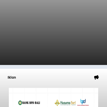
Iklan
Lewat Program TPBIS, Siswa
Belajar Aksara dan Masatua
Bali
balitribune.co.id I Denpasar
– Upaya
melestarikan Bahasa dan Aksara Bali terus
diperkuat Dinas Perpustakaan dan Kearsipan
Kota Denpasar melalui Program Transformasi
Perpustakaan Berbasis Inklusi Sosial (TPBIS).
Tahun ini, sebanyak 63 siswa kelas IV dan V SD