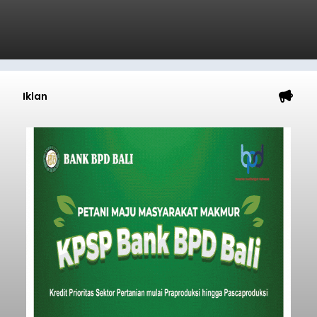
Sambut HUT RI, Rutan Bangli
Gelar Pemeriksaan Kesehatan
Gratis
balitribune.co.id I Bangli -
Serangkian
memperingati hari ulang tahun Kemerdekaan
Republik Indonesia ( HUT RI) ke-81, Rumah
Tahanan Negara Kelas II B Bangli menggelar
kegiatan pemeriksaan kesehatan gratis, Rabu
(6/8/2026).
Bangli
Submitted by
contributor
on
Thu, 08/06/2026 - 20:56