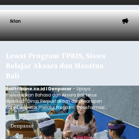
Championship (ARRC) 2026 yang akan
berlangsung di Pertamina Mandalika
International Circuit, Lombok, Nusa Tenggara
Barat, pada 7–9 Agustus 2026.
ADVERTISEMENT
Nasional
Submitted by
contributor
on
Fri, 08/07/2026 - 07:44