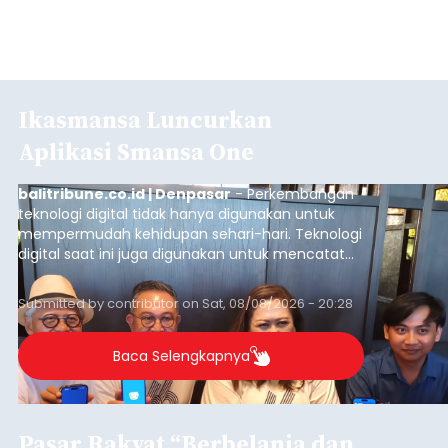
Ikasmansa Luncurkan
Aplikasi Smansa One
balitribune.co.id | Denpasar
- Perkembangan
teknologi digital tidak hanya digunakan untuk
mempermudah kehidupan sehari-hari. Teknologi
digital saat ini juga digunakan untuk mencatat
dan mengelola data base alumni dari suatu
sekolah, salah satunya adalah alumni SMA 1
Submitted by
contributor
on
Sat, 08/08/2026 - 20:28
Denpasar.
Baca Selengkapnya
Pasar Rakyat “Berbelanja dan