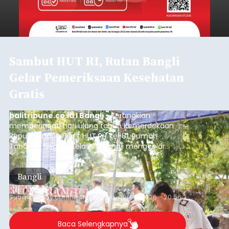
sempat memberitahukan lokasi terakhirnya
melalui pesan singkat WhatsApp dan juga
mengirimkan foto dua botol pembersih lantai ke
istrinya.
Gianyar
Submitted by
contributor
on
Thu, 08/06/2026 - 21:06
Baca Selengkapnya
Iklan