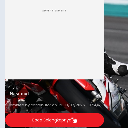
Iklan