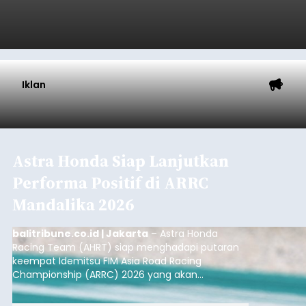
(NTT).
Submitted by
contributor
on
Sat, 08/08/2026 - 13:07
Baca Selengkapnya
Iklan