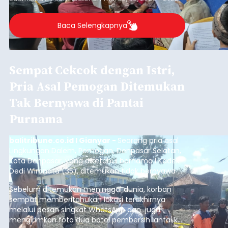
Baca Selengkapnya
Sasar Warga Rentan,
Denpasar Siapkan Rp1,152
Triliun
balitribune.co.id I Denpasar -
Pemerintah Kota
Denpasar mengalokasikan anggaran sebesar
Rp1,152 triliun untuk mengintervensi sekitar 18.000
warga kelompok rentan yang berada di ambang
garis kemiskinan. Langkah strategis ini diambil
guna menjaga masyarakat yang berada pada
Submitted by
contributor
on
Thu, 08/06/2026 - 21:31
kelompok desil 5 dan 6 tersebut agar tidak
merosot ke kategori miskin.
Baca Selengkapnya