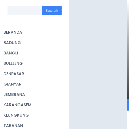
Skip
to
Search
main
content
BERANDA
Main
BADUNG
navigation
BANGLI
BULELENG
DENPASAR
GIANYAR
JEMBRANA
KARANGASEM
KLUNGKUNG
TABANAN