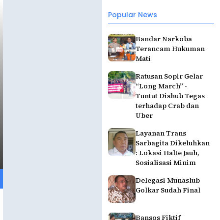
Popular News
Bandar Narkoba
Terancam Hukuman
Mati
Ratusan Sopir Gelar
“Long March” -
Tuntut Dishub Tegas
terhadap Crab dan
Uber
Layanan Trans
Sarbagita Dikeluhkan
: Lokasi Halte Jauh,
Sosialisasi Minim
Delegasi Munaslub
Golkar Sudah Final
Bansos Fiktif