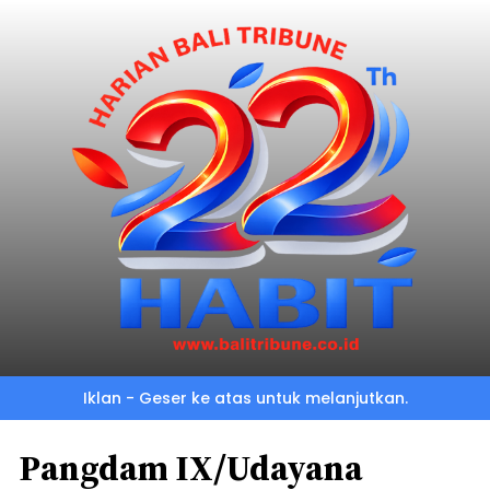
Iklan - Geser ke atas untuk melanjutkan.
Pangdam IX/Udayana