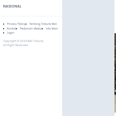
NASIONAL
Privacy Policy
Tentang Tribune Bali
Footer
Kontak
Pedoman Media
Info Iklan
Login
Copyright © 2024 Bali Tribune,
All Right Reserved.