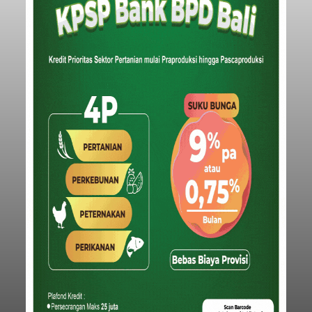
sudah memeriksa 30 orang saksi. Tidak hanya itu,
penyidik juga melibatkan ahli pidana untuk
memperkuat konstruksi hukum terhadap lima
orang tersangka yang saat ini ditahan.
Tabanan
Submitted by
contributor
on
Thu, 08/06/2026 - 06:17
Baca Selengkapnya
Iklan