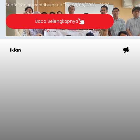
Iklan
Ancaman Scam Digital
Meningkat, Satgas PASTI
Perkuat Sinergi dan
Teknologi Antipenipuan
balitribune.co.id | Jakarta
- Satuan Tugas
Pemberantasan Aktivitas Keuangan Ilegal
(Satgas PASTI) terus memperkuat upaya
pelindungan masyarakat di tengah
meningkatnya ancaman penipuan digital yang