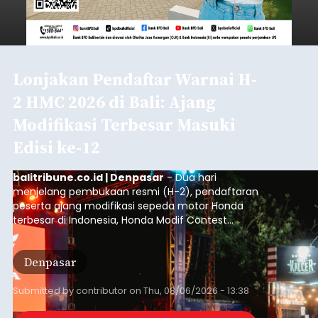
Kembangkan Aplikasi Belajar
Pemrograman Berbasis
Mobile di Okayama University
Jepang
balitribune.co.id | Denpasar
– Era pendidikan
digital menuntut fleksibilitas tanpa batas.
Menjawab tantangan tersebut, akademisi asal
Indonesia baru-baru ini sukses melaksanakan
program Pengabdian Kepada Masyarakat (PKM)
skala internasional di Distributed Systems
Nasional
Laboratory, Okayama University, Jepang.
Submitted by
contributor
on
Thu, 08/06/2026 - 12:20
Baca Selengkapnya