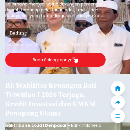
Anak PAUD Panen Bawang
Merah di Subak Intaran Barat
balitribune.co.id I Denpasar -
Ketua TP PKK
Kota Denpasar, Antari Jaya Negara, didampingi
Ketua Gabungan Organisasi Wanita (GOW) Kota
Denpasar, Ayu Kristi Arya Wibawa melaksanakan
panen bawang merah dan jagung manis
bersama anak-anak Pendidikan Anak Usia Dini
Denpasar
(PAUD) di Subak Intaran Barat, Rabu (5/8/2026).
Submitted by
contributor
on
Wed, 08/05/2026 - 18:00
Baca Selengkapnya
Iklan