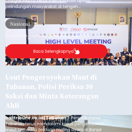
Mulai Diterapkan, Pelabuhan
Ketapang dan Gilimanuk
Resmi Disterilisasi
balitribune.co.id | Negara
- Sterilisasi kini telah
diterapkan secara penuh pada pelabuhan di
lintas Ketapang-Gilimanuk. Sterilisasi pelabuhan
ini secara serentak diimplementasikan bersama
empat pelabuhan utama lainnya, yakni
Pelabuhan Merak, Bakauheni, Kayangan, dan
Jembrana
Lembar pada Rabu (5/8/2026).
Submitted by
contributor
on
Thu, 08/06/2026 - 06:14
Baca Selengkapnya