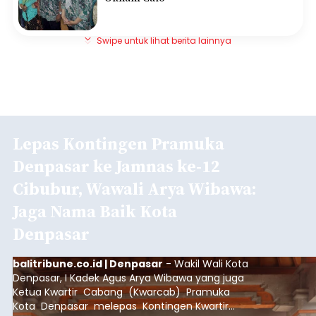
Swipe untuk lihat berita lainnya
Lepas Kontingen Pramuka
Denpasar ke Jamnas ke-12
Cibubur, Wawali Arya Wibawa:
Jaga Nama Baik Kota
Denpasar
balitribune.co.id | Denpasar
- Wakil Wali Kota
Denpasar, I Kadek Agus Arya Wibawa yang juga
Ketua Kwartir Cabang (Kwarcab) Pramuka
Kota Denpasar melepas Kontingen Kwartir