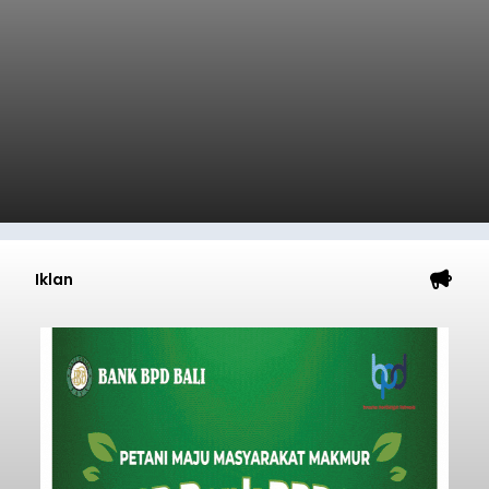
semakin kompleks.
Nasional
Submitted by
contributor
on
Thu, 08/06/2026 - 09:45
Baca Selengkapnya
Usut Pengeroyokan Maut di
Tabanan, Polisi Periksa 30
Saksi dan Minta Keterangan
Ahli
balitribune.co.id | Tabanan
- Penyidik Polres
Tabanan terus mendalami kasus pengeroyokan
maut terhadap terduga maling ayam di Banjar
Juwuk Legi, Desa Batunya, Kecamatan Baturiti
yang terjadi beberapa waktu lalu.
Dalam perkembangannya, penyidik kepolisian