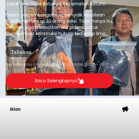
Mekanisme Menabung
Membantu Peserta JKN
Menyiapkan Dana Iuran
balitribune.co.id | Denpasar
- Tidak sedikit
peserta Jaminan Kesehatan Nasional (JKN) yang
memiliki kemauan membayar iuran, namun
mengalami kendala menyiapkan dana secara
penuh saat jatuh tempo pembayaran iuran.
Kondisi ini terutama dialami oleh peserta
Denpasar
segmen Pekerja Bukan Penerima Upah (PBPU)
yang memiliki penghasilan tidak tetap.
Submitted by
contributor
on
Wed, 08/05/2026 - 20:43
Baca Selengkapnya
Iklan