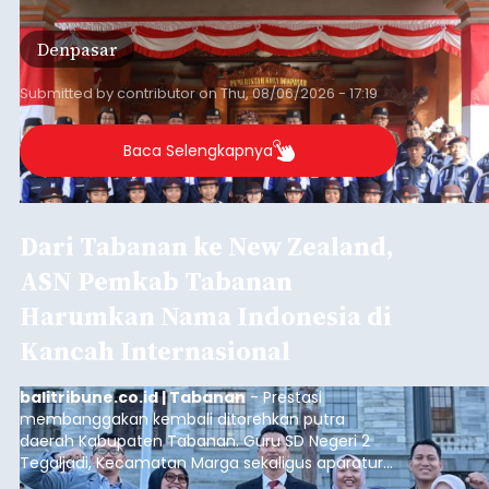
Cabang Gerakan Pramuka Denpasar yang akan
mengikuti Jambore Nasional Pramuka ke-12
Denpasar
Tahun 2026 di Bumi Perkemahan Cibubur,
Jakarta Timur.
Submitted by
contributor
on
Thu, 08/06/2026 - 17:19
Baca Selengkapnya
Dari Tabanan ke New Zealand,
ASN Pemkab Tabanan
Harumkan Nama Indonesia di
Kancah Internasional
balitribune.co.id | Tabanan
- Prestasi
membanggakan kembali ditorehkan putra
daerah Kabupaten Tabanan. Guru SD Negeri 2
Tegaljadi, Kecamatan Marga sekaligus aparatur
sipil negara (ASN) Pemerintah Kabupaten