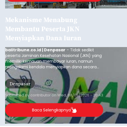
budaya Bali yang tetap dijaga oleh masyarakat
desa adat.
Badung
Submitted by
contributor
on
Wed, 08/05/2026 - 20:23
Baca Selengkapnya
BI: Stabilitas Keuangan Bali
Triwulan I 2026 Terjaga,
Kredit Investasi dan UMKM
Penopang Utama
balitribune.co.id I Denpasar -
Bank Indonesia
(BI) memastikan stabilitas sistem keuangan di
Provinsi Bali tetap terjaga pada triwulan I 2026.