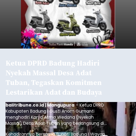
Sempat Lumpuhkan Jaringan
Internet, Pencuri Modul BTS
Tower Seluler Akhirnya
Dibekuk
balitribune.co.id I Amlapura -
Lumpuhnya
jaringan internet di wilayah Kota Amlapura
selama berhari-hari pada beberapa waktu lalu
akhirnya terjawab sudah. Ternyata empat Tower
BTS Seluler yang berada di lokasi berbeda di
wilayah Karangasem telah dibobol maling,
Karangasem
dimana bagian modul penguat signal yang
berada di Tower BTS Seluler itu hilang dicuri.
Submitted by
contributor
on
Wed, 08/05/2026 - 18:03
Baca Selengkapnya
Ketua TP PKK Denpasar Ajak