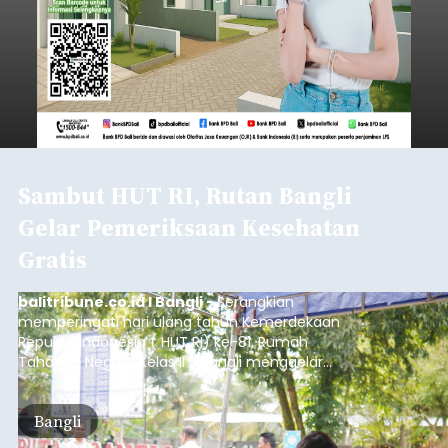
Sambut HUT RI, Rutan Bangli
Gelar Pemeriksaan Kesehatan
Gratis
balitribune.co.id I Bangli -
Serangkian
memperingati hari ulang tahun Kemerdekaan
Republik Indonesia ( HUT RI) ke-81, Rumah
Tahanan Negara Kelas II B Bangli menggelar
kegiatan pemeriksaan kesehatan gratis, Rabu
(6/8/2026).
Bangli