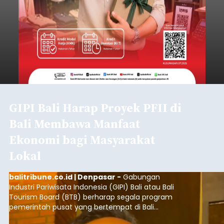
GIPI Bali Harap Proyek PFII di
Bali Membawa Manfaat
Ekonomi bagi Masyarakat
Lokal
balitribune.co.id | Denpasar -
Gabungan
Industri Pariwisata Indonesia (GIPI) Bali atau Bali
Tourism Board (BTB) berharap segala program
pemerintah pusat yang bertempat di Bali
membawa dampak positif bagi masyarakat lokal.