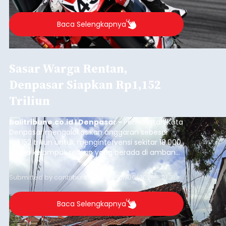
Baca Selengkapnya
Sasar Warga Rentan,
Denpasar Siapkan Rp1,152
Triliun
balitribune.co.id I Denpasar -
Pemerintah Kota
Denpasar mengalokasikan anggaran sebesar
Rp1,152 triliun untuk mengintervensi sekitar 18.000
warga kelompok rentan yang berada di ambang
garis kemiskinan. Langkah strategis ini diambil
guna menjaga masyarakat yang berada pada
Submitted by
contributor
on
Thu, 08/06/2026 - 21:31
kelompok desil 5 dan 6 tersebut agar tidak
merosot ke kategori miskin.
Baca Selengkapnya