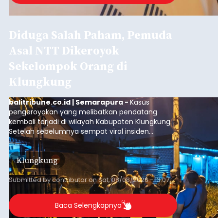
Diduga Salah Paham, Pemuda
Asal NTT Dikeroyok
Sekelompok Orang di
Klungkung
balitribune.co.id | Semarapura -
Kasus
pengeroyokan yang melibatkan pendatang
kembali terjadi di wilayah Kabupaten Klungkung.
Setelah sebelumnya sempat viral insiden
keributan di barat Pasar Galiran, peristiwa serupa
kini menimpa seorang pemuda asal Kabupaten
Klungkung
Sumba Barat Daya (SBD), Nusa Tenggara Timur
(NTT).
Submitted by
contributor
on
Sat, 08/08/2026 - 13:07
Baca Selengkapnya