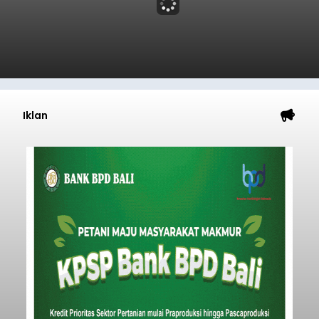
Iklan