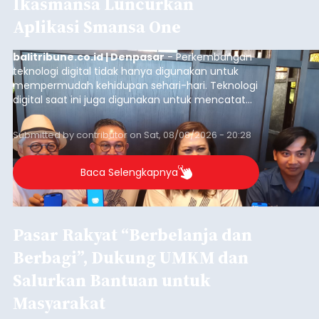
Ikasmansa Luncurkan
Aplikasi Smansa One
balitribune.co.id | Denpasar
- Perkembangan
teknologi digital tidak hanya digunakan untuk
mempermudah kehidupan sehari-hari. Teknologi
digital saat ini juga digunakan untuk mencatat
dan mengelola data base alumni dari suatu
sekolah, salah satunya adalah alumni SMA 1
Submitted by
contributor
on
Sat, 08/08/2026 - 20:28
Denpasar.
Baca Selengkapnya
Pasar Rakyat “Berbelanja dan
Berbagi”, Dukung UMKM dan
Salurkan Bantuan untuk
Masyarakat