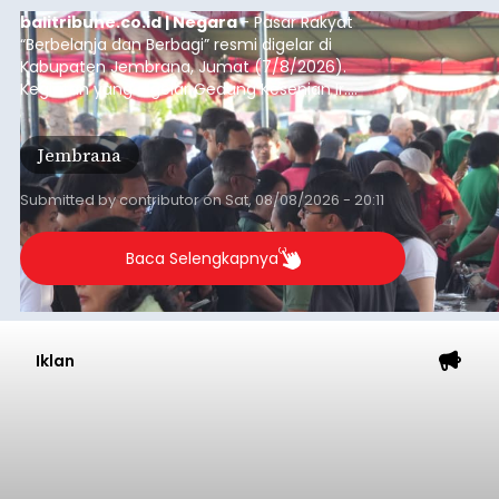
balitribune.co.id | Negara
- Pasar Rakyat
“Berbelanja dan Berbagi” resmi digelar di
Kabupaten Jembrana, Jumat (7/8/2026).
Kegiatan yang digelar Gedung Kesenian Ir.
Soekarno ini memadukan pemberdayaan
ekonomi masyarakat dengan aksi sosial tersebut
Jembrana
mendapat antusiasme tinggi dan mencatat nilai
transaksi mencapai Rp672.733.200.
Submitted by
contributor
on
Sat, 08/08/2026 - 20:11
Baca Selengkapnya
Iklan