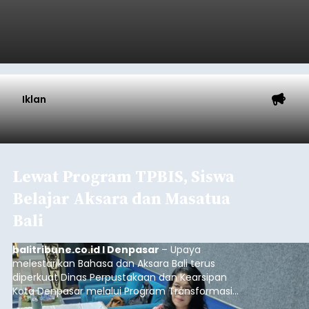
Iklan
Lewat Program TPBIS, Siswa
Belajar Aksara dan Masatua
Bali
balitribune.co.id I Denpasar
– Upaya
melestarikan Bahasa dan Aksara Bali terus
diperkuat Dinas Perpustakaan dan Kearsipan
Kota Denpasar melalui Program Transformasi
Perpustakaan Berbasis Inklusi Sosial (TPBIS).