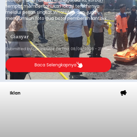
sempat memberitahukan lokasi terakhirnya
melalui pesan singkat WhatsApp dan juga
mengirimkan foto dua botol pembersih lantai ke
istrinya.
Gianyar
Submitted by
contributor
on
Thu, 08/06/2026 - 21:06
Baca Selengkapnya
Iklan