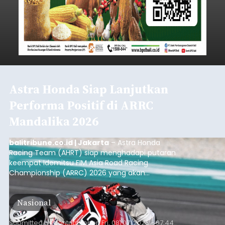
Astra Honda Siap Lanjutkan
Performa Positif di ARRC
Mandalika 2026
balitribune.co.id | Jakarta
– Astra Honda
Racing Team (AHRT) siap menghadapi putaran
keempat Idemitsu FIM Asia Road Racing
Championship (ARRC) 2026 yang akan
berlangsung di Pertamina Mandalika
International Circuit, Lombok, Nusa Tenggara
Nasional
Barat, pada 7–9 Agustus 2026.
Submitted by
contributor
on
Fri, 08/07/2026 - 07:44