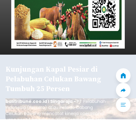
Kunjungan Kapal Pesiar di
Pelabuhan Celukan Bawang
Tumbuh 25 Persen
balitribune.coo.id I Singaraja -
PT Pelabuhan
Indonesia (Persero) atau Pelindo Cabang
Celukan Bawang mencatat kinerja operasional
yang positif hingga Juli 2026. Peningkatan terlihat
dari arus kapal yang mencapai 1,48 juta Gross
Tonnage (GT), atau tumbuh 12,4 persen