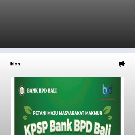
Iklan