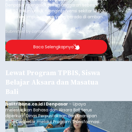
Denpasar mengalokasikan anggaran sebesar
Rp1,152 triliun untuk mengintervensi sekitar 18.000
warga kelompok rentan yang berada di ambang
garis kemiskinan. Langkah strategis ini diambil
guna menjaga masyarakat yang berada pada
Submitted by
contributor
on
Thu, 08/06/2026 - 21:31
kelompok desil 5 dan 6 tersebut agar tidak
merosot ke kategori miskin.
Baca Selengkapnya
Lewat Program TPBIS, Siswa
Belajar Aksara dan Masatua
Bali
balitribune.co.id I Denpasar
– Upaya
melestarikan Bahasa dan Aksara Bali terus
diperkuat Dinas Perpustakaan dan Kearsipan
Kota Denpasar melalui Program Transformasi
Perpustakaan Berbasis Inklusi Sosial (TPBIS).