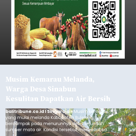
Musim Kemarau Melanda,
Warga Desa Sinabun
Kesulitan Dapatkan Air Bersih
balitribune.co.id I Singaraja -
Musim kemarau
yang mulai melanda Kabupaten Buleleng
berdampak pada menurunnya debit sejumlah
sumber mata air. Kondisi tersebut menyebabkan
warga di beberapa desa mulai mengalami