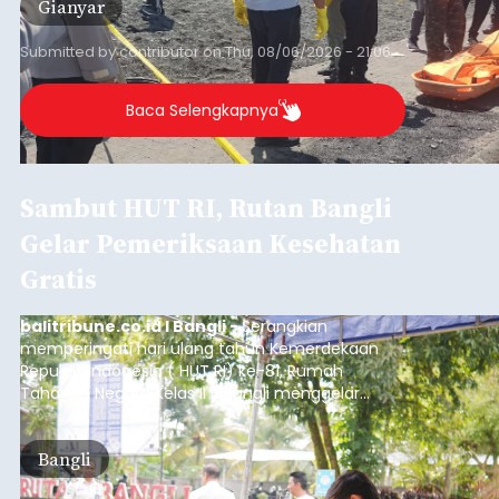
Gianyar
Submitted by
contributor
on
Thu, 08/06/2026 - 21:06
Baca Selengkapnya
Sambut HUT RI, Rutan Bangli
Gelar Pemeriksaan Kesehatan
Gratis
balitribune.co.id I Bangli -
Serangkian
memperingati hari ulang tahun Kemerdekaan
Republik Indonesia ( HUT RI) ke-81, Rumah
Tahanan Negara Kelas II B Bangli menggelar
kegiatan pemeriksaan kesehatan gratis, Rabu
(6/8/2026).
Bangli