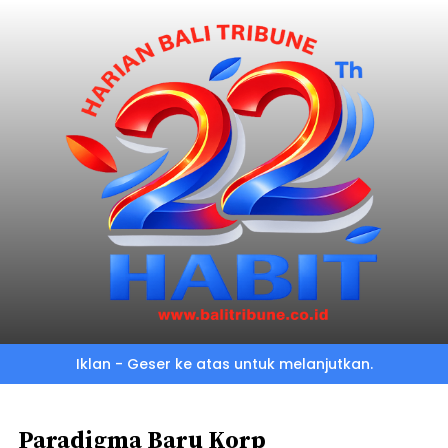
Skip
to
main
content
Iklan - Geser ke atas untuk melanjutkan.
Paradigma Baru Korp