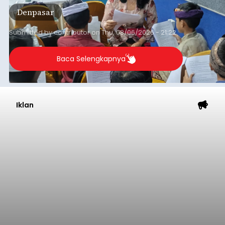
Tahun ini, sebanyak 63 siswa kelas IV dan V SD
Denpasar
Negeri 17 Dangin Puri mendapat pelatihan
menulis Aksara Bali serta Masatua atau
mendongeng menggunakan Bahasa Bali yang
Submitted by
contributor
on
Thu, 08/06/2026 - 21:22
berlangsung selama Agustus hingga September
2026.
Baca Selengkapnya
Iklan