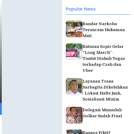
Popular News
Bandar Narkoba
Terancam Hukuman
Mati
Ratusan Sopir Gelar
“Long March” -
Tuntut Dishub Tegas
terhadap Crab dan
Uber
Layanan Trans
Sarbagita Dikeluhkan
: Lokasi Halte Jauh,
Sosialisasi Minim
Delegasi Munaslub
Golkar Sudah Final
Bansos Fiktif