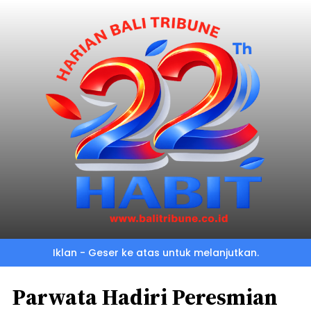
Iklan - Geser ke atas untuk melanjutkan.
Parwata Hadiri Peresmian