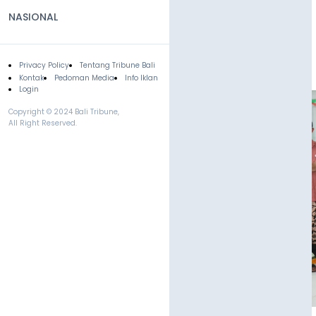
NASIONAL
Privacy Policy
Tentang Tribune Bali
Footer
Kontak
Pedoman Media
Info Iklan
Login
Copyright © 2024 Bali Tribune,
All Right Reserved.