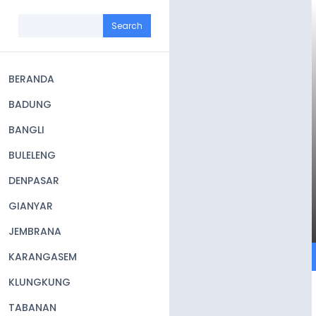
Skip
to
Search
main
content
BERANDA
Main
BADUNG
navigation
BANGLI
BULELENG
DENPASAR
GIANYAR
JEMBRANA
KARANGASEM
KLUNGKUNG
TABANAN