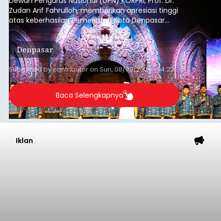
Dewan Pengurus Nasional (DPN) KORPRI, Prof. Dr.
Zudan Arif Fahrulloh, memberikan apresiasi tinggi
atas keberhasilan Pemerintah Kota Denpasar
dan KORPRI Kota Denpasar dalam
mengimplementasikan program gotong royong
Denpasar
kepedulian sosial bertajuk "Sembagi Arutala".
Submitted by
contributor
on
Sun, 08/09/2026 - 14:22
Baca Selengkapnya
Iklan