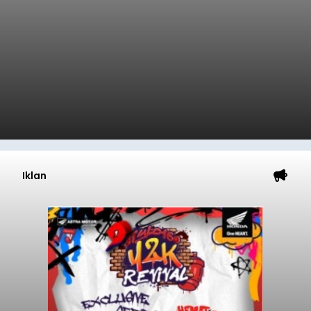
Iklan