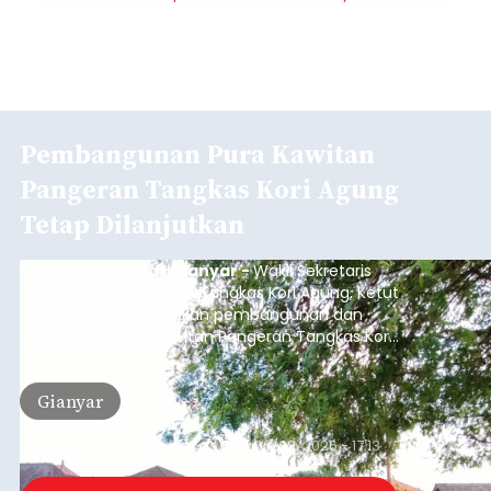
Pembangunan Pura Kawitan
Pangeran Tangkas Kori Agung
Tetap Dilanjutkan
balitribune.co.id I Gianyar -
Wakil Sekretaris
Pratisentana Pangeran Tangkas Kori Agung, Ketut
Sudarsana, menegaskan pembangunan dan
pemugaran Pura Kawitan Pangeran Tangkas Kori
Agung tetap dilanjutkan.
Gianyar
Submitted by
contributor
on
Sun, 08/09/2026 - 17:13