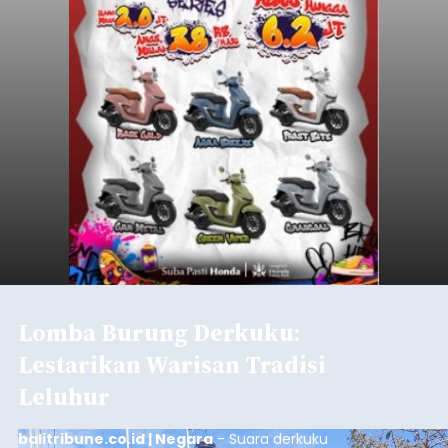
Lomba Burung Derkuku:
Lestarikan Warisan Tradisi
Leluhur
balitribune.co.id | Negara
- Suara derkuku