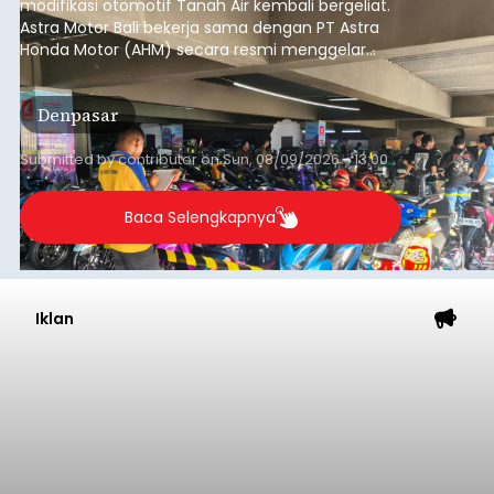
modifikasi otomotif Tanah Air kembali bergeliat.
Astra Motor Bali bekerja sama dengan PT Astra
Honda Motor (AHM) secara resmi menggelar
putaran pembuka (
opening round
) ajang kontes
modifikasi sepeda motor terbesar di Indonesia,
Denpasar
Honda Modif Contest (HMC) 2026, di Denpasar,
Bali.
Submitted by
contributor
on
Sun, 08/09/2026 - 13:00
Baca Selengkapnya
Iklan