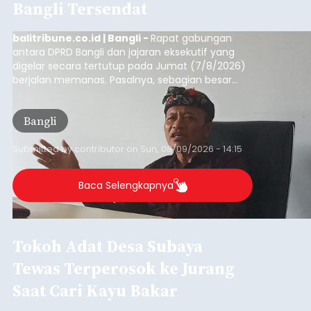
Bangli Tersendat
balitribune.co.id | Bangli -
Rapat gabungan
antara DPRD Bangli dan jajaran eksekutif yang
digelar secara tertutup pada Jumat (7/8/2026)
berjalan memanas. Pasalnya, sebagian besar
dana hibah yang bersumber dari pokok-pokok
pikiran (pokok-pokok pikiran/pokir) dewan hasil
Bangli
penjaringan aspirasi masyarakat saat reses tak
kunjung cair.
Submitted by
contributor
on
Sun, 08/09/2026 - 14:15
Baca Selengkapnya
Tokoh Adat Desa Subaya
Tewas Terperosok ke Jurang
Saat Cari Kayu Bakar