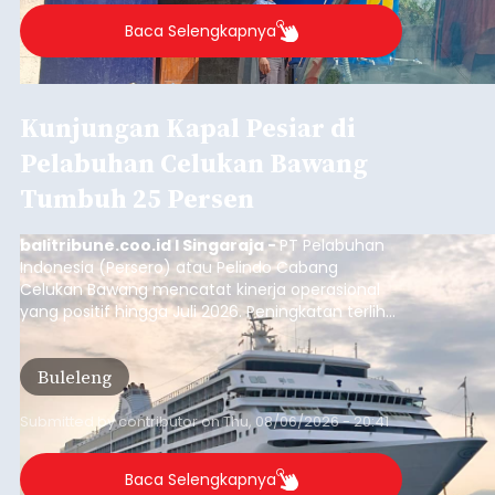
yang digelar petugas pada Rabu (5/8/2026)
malam.
Badung
Submitted by
contributor
on
Thu, 08/06/2026 - 20:38
Baca Selengkapnya
Dana Pusat Dipangkas, DPRD
Minta Pemkab Tabanan
Genjot PAD
balitribune.co.id I Tabanan -
Badan Anggaran
(Banggar) DPRD Tabanan mendesak pemerintah
daerah setempat untuk melakukan optimalisasi
Pendapatan Asli Daerah (PAD) pada tahun