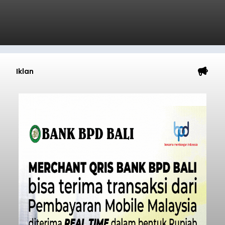
Kunjungan Kapal Pesiar di
Pelabuhan Celukan Bawang
Tumbuh 25 Persen
balitribune.coo.id I Singaraja -
PT Pelabuhan
Indonesia (Persero) atau Pelindo Cabang
Celukan Bawang mencatat kinerja operasional
yang positif hingga Juli 2026. Peningkatan terlihat
dari arus kapal yang mencapai 1,48 juta Gross
Tonnage (GT), atau tumbuh 12,4 persen
Buleleng
dibandingkan periode yang sama tahun lalu
yang tercatat sebesar 1,32 juta GT.
Submitted by
contributor
on
Thu, 08/06/2026 - 20:41
Baca Selengkapnya