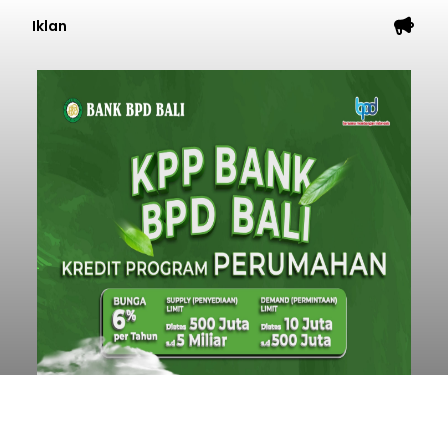
Iklan
Penyisiran Nelayan Hilang di
Jembrana Masih Misterius:
Jangkau Perairan Perancak
balitribune.co.id I Negara -
Tim SAR Gabungan
terus mengintensifkan upaya pencarian
terhadap seorang nelayan yang diduga terjatuh
saat melaut di Perairan Pantai Medewi
Pekutatan. Hari keenam operasi pencarian Kamis