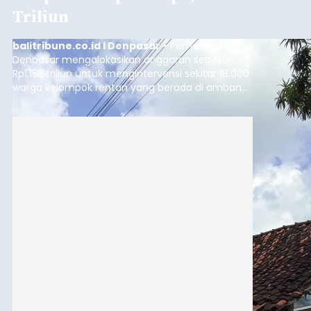
Triliun
balitribune.co.id I Denpasar -
Pemerintah Kota
Denpasar mengalokasikan anggaran sebesar
Rp1,152 triliun untuk mengintervensi sekitar 18.000
warga kelompok rentan yang berada di ambang
garis kemiskinan. Langkah strategis ini diambil
guna menjaga masyarakat yang berada pada
kelompok desil 5 dan 6 tersebut agar tidak
merosot ke kategori miskin.