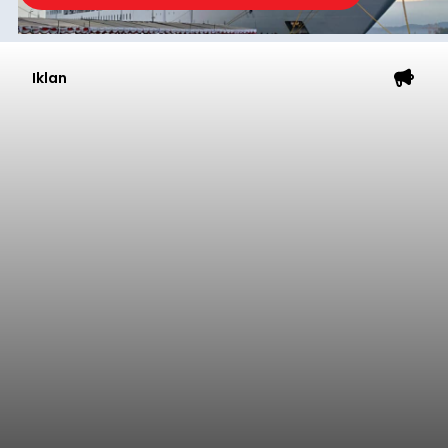
anggaran 2027.
Optimalisasi penerimaan dari sisi PAD itu dirasa
perlu karena APBD Tabanan pada 2027 diproyeksi
mengalami penurunan pendapatan, terutama
akibat pemangkasan dana Transfer Ke Luar
Daerah (TKD) dari pemerintah pusat.
Tabanan
Submitted by
contributor
on
Thu, 08/06/2026 - 20:33
Baca Selengkapnya
Iklan