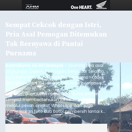
ADVERTISEMENT
Gianyar
Submitted by
contributor
on
Thu, 08/06/2026 - 21:06
Baca Selengkapnya
Sambut HUT RI, Rutan Bangli
Gelar Pemeriksaan Kesehatan
Gratis