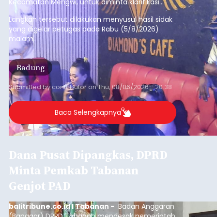
Diduga Ilegal, Satpol PP
Hentikan Aktivitas
Pengerukan Lahan di
Temukus
balitribune.co.id I Singaraja -
Pemerintah
Kabupaten Buleleng menghentikan aktivitas
pengerukan lahan di Banjar Dinas Bingin Banjah,
Desa Temukus, Kecamatan Banjar, setelah
ditemukan indikasi kegiatan pengambilan
material yang tidak sesuai dengan peruntukan
Buleleng
kawasan.
Submitted by
contributor
on
Thu, 08/06/2026 - 20:29
Baca Selengkapnya