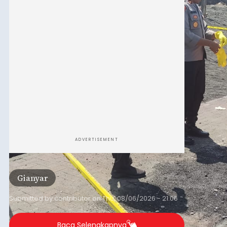
balitribune.co.id I Bangli -
Serangkian
memperingati hari ulang tahun Kemerdekaan
Republik Indonesia ( HUT RI) ke-81, Rumah
Tahanan Negara Kelas II B Bangli menggelar
kegiatan pemeriksaan kesehatan gratis, Rabu
(6/8/2026).
Bangli
Submitted by
contributor
on
Thu, 08/06/2026 - 20:56
Baca Selengkapnya
Iklan