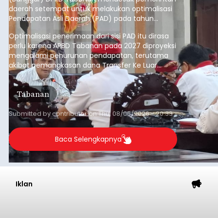
Belanja 2027 Tembus Rp14
Triliun, DPRD Badung Wanti-
wanti Pemerintah Kelola
Anggaran Secara Cermat
balitribune.co.id | Mangupura
- DPRD Badung
bersama Pemerintah Kabupaten Badung
menyepakati Nota Kesepakatan Kebijakan
Umum APBD (KUA) dan Prioritas Plafon Anggaran
Sementara (PPAS) Tahun Anggaran 2027 dalam
rapat paripurna yang digelar di Gedung DPRD
Badung
Badung, Kamis (6/8/2026).
Submitted by
contributor
on
Thu, 08/06/2026 - 20:27
Baca Selengkapnya