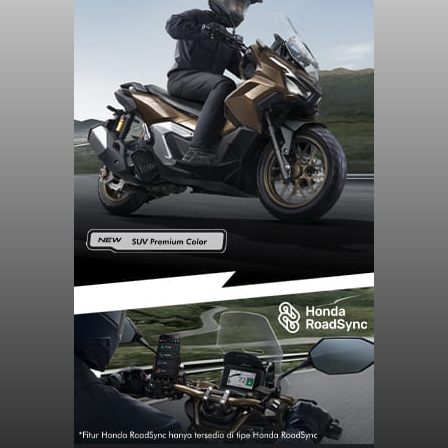
Purnama
balitribune.co.id I Gianyar -
Seorang pria asal
Lingkungan Dalem, Pemogan, Denpasar Selatan,
Kota Denpasar, yang diketahui bernama I Kadek
Dedi Wiranata (35), ditemukan tidak bernyawa di
pesisir Pantai Purnama, Sukawati.
Sebelum ditemukan meninggal dunia, korban
sempat memberitahukan lokasi terakhirnya
melalui pesan singkat WhatsApp dan juga
mengirimkan foto dua botol pembersih lantai ke
istrinya.