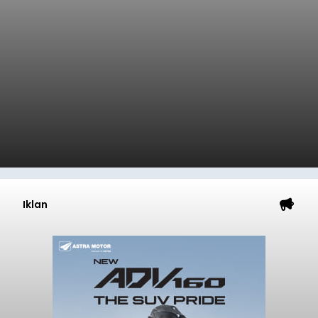
Iklan
Sempat Cekcok dengan Istri,
Pria Asal Pemogan Ditemukan
Tak Bernyawa di Pantai