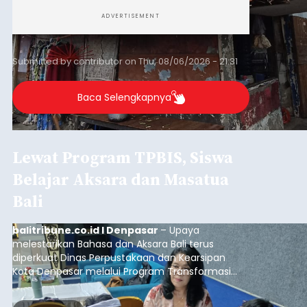
ADVERTISEMENT
Submitted by
contributor
on
Thu, 08/06/2026 - 21:31
Baca Selengkapnya
Lewat Program TPBIS, Siswa
Belajar Aksara dan Masatua
Bali
balitribune.co.id I Denpasar
– Upaya
melestarikan Bahasa dan Aksara Bali terus
diperkuat Dinas Perpustakaan dan Kearsipan
Kota Denpasar melalui Program Transformasi
Perpustakaan Berbasis Inklusi Sosial (TPBIS).
Tahun ini, sebanyak 63 siswa kelas IV dan V SD