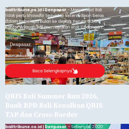
balitribune.co.id I Denpasar
- Masyarakat Bali
tidak perlu khawatir terhadap ketersediaan beras
dalam beberapa bulan ke depan. Perum BULOG
Kantor Wilayah Bali memastikan stok Cadangan
Beras Pemerintah (CBP) masih dalam kondisi
aman, bahkan diproyeksikan mampu memenuhi
Denpasar
kebutuhan masyarakat hingga sekitar 10 bulan.
Submitted by
contributor
on
Sun, 08/09/2026 - 18:27
Baca Selengkapnya
QRIS Bali Summer Run 2026,
Bank BPD Bali Kenalkan QRIS
TAP dan Cross-Border
balitribune.co.id | Denpasar
- Sebanyak 2.000