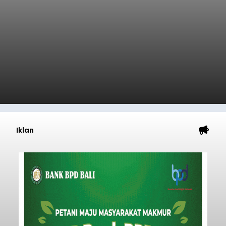
Iklan