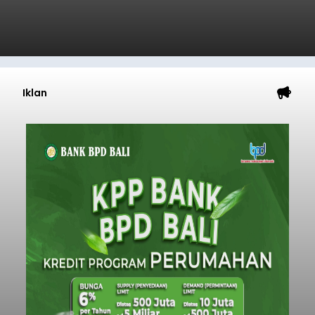
Iklan