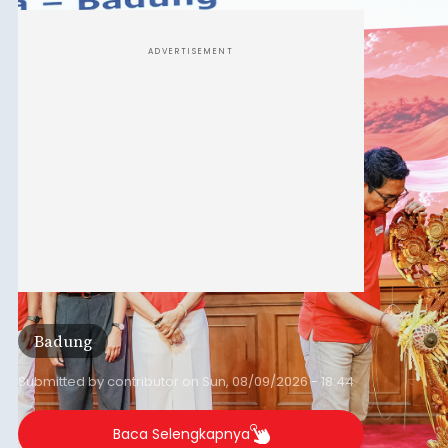
Pejuang Dialisis yang digelar RSD Mangusada di
Ruang Kertha Gosana, Puspem Badung, Minggu
(9/8/2026).
ADVERTISEMENT
Badung
Submitted by
contributor
on
Sun, 08/09/2026 - 18:44
Baca Selengkapnya