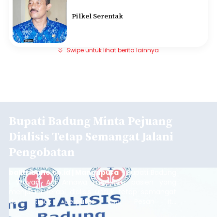
Pilkel Serentak
Swipe untuk lihat berita lainnya
Bupati Badung Minta Pejuang
Dialisis Tetap Semangat Jalani
Pengobatan
balitribune.co.id | Mangupura
- Bupati Badung
I Wayan Adi Arnawa meminta pasien yang
menjalani terapi dialisis untuk tetap semangat
dan tidak berputus asa. Pesan itu
disampaikannya saat menghadiri Sarasehan