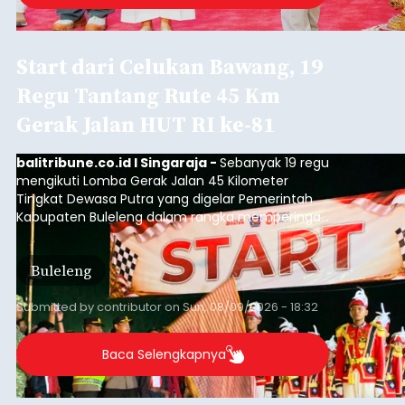
Start dari Celukan Bawang, 19
Regu Tantang Rute 45 Km
Gerak Jalan HUT RI ke-81
balitribune.co.id I Singaraja -
Sebanyak 19 regu
mengikuti Lomba Gerak Jalan 45 Kilometer
Tingkat Dewasa Putra yang digelar Pemerintah
Kabupaten Buleleng dalam rangka memperingati
HUT ke-81 Kemerdekaan Republik Indonesia.
Lomba resmi dimulai dari Lapangan Sepak Bola
Buleleng
Desa Celukan Bawang, Sabtu (8/8/2026) malam.
Submitted by
contributor
on
Sun, 08/09/2026 - 18:32
Baca Selengkapnya