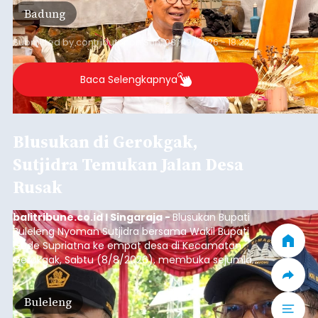
per bulan, meningkat signifikan dibandingkan
Badung
rata-rata penerimaan sebelumnya yang berkisar
Rp350 miliar hingga Rp400 miliar per bulan.
Submitted by
contributor
on
Sun, 08/09/2026 - 18:22
Baca Selengkapnya
Blusukan di Gerokgak,
Sutjidra Temukan Jalan Desa
Rusak
balitribune.co.id I Singaraja -
Blusukan Bupati
Buleleng Nyoman Sutjidra bersama Wakil Bupati
Gede Supriatna ke empat desa di Kecamatan
Gerokgak, Sabtu (8/8/2026), membuka sejumlah
persoalan yang masih dihadapi masyarakat. Dari
jalan desa yang rusak hingga potensi pertanian
Buleleng
yang belum optimal, semuanya menjadi
perhatian pemerintah daerah.