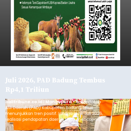
Juli 2026, PAD Badung Tembus
Rp4,1 Triliun
balitribune.co.id I Mangupura -
Pendapatan
Asli Daerah (PAD) Kabupaten Badung terus
menunjukkan tren positif. Hingga akhir Juli 2026,
realisasi pendapatan daerah telah mencapai
Rp4,1 triliun atau rata-rata sekitar Rp730 miliar