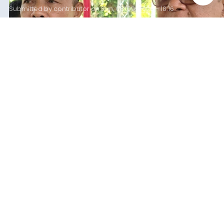
Submitted by
contributor
on
Sun, 08/09/2026 - 18:16
Baca Selengkapnya
Iklan