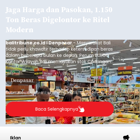
Jaga Harga dan Pasokan, 1.150
Ton Beras Digelontor ke Ritel
Modern
balitribune.co.id I Denpasar
- Masyarakat Bali
tidak perlu khawatir terhadap ketersediaan beras
dalam beberapa bulan ke depan. Perum BULOG
Kantor Wilayah Bali memastikan stok Cadangan
Beras Pemerintah (CBP) masih dalam kondisi
aman, bahkan diproyeksikan mampu memenuhi
Denpasar
kebutuhan masyarakat hingga sekitar 10 bulan.
Submitted by
contributor
on
Sun, 08/09/2026 - 18:27
Baca Selengkapnya
Iklan