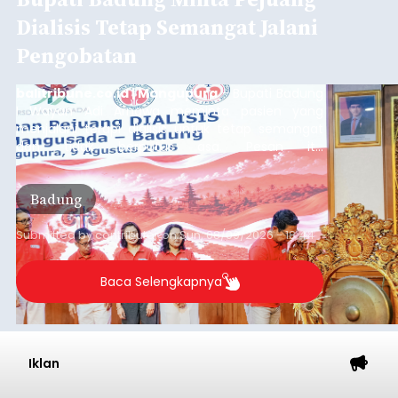
Dialisis Tetap Semangat Jalani
Pengobatan
balitribune.co.id | Mangupura
- Bupati Badung
I Wayan Adi Arnawa meminta pasien yang
menjalani terapi dialisis untuk tetap semangat
dan tidak berputus asa. Pesan itu
disampaikannya saat menghadiri Sarasehan
Pejuang Dialisis yang digelar RSD Mangusada di
Badung
Ruang Kertha Gosana, Puspem Badung, Minggu
(9/8/2026).
Submitted by
contributor
on
Sun, 08/09/2026 - 18:44
Baca Selengkapnya
Iklan