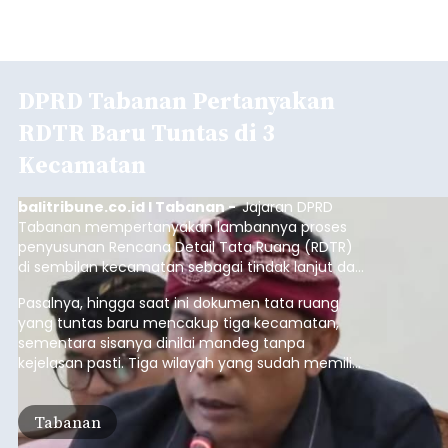
DPRD Tabanan Pertanyakan
RDTR Baru Tuntas di 3
Kecamatan
balitribune.co.id I Tabanan -
Jajaran DPRD
Tabanan mempertanyakan lambannya proses
penyusunan Rencana Detail Tata Ruang (RDTR)
di sembilan kecamatan sebagai tindak lanjut dari
pelaksanaan RTRW.
Pasalnya, hingga saat ini dokumen tata ruang
yang tuntas baru mencakup tiga kecamatan,
sementara sisanya dinilai mandeg tanpa
kejelasan pasti. Tiga wilayah yang sudah memiliki
RDTR tersebut meliputi Kecamatan Kediri,
Tabanan, dan Selemadeg Barat.
Tabanan