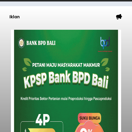
Iklan