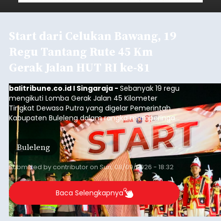
Start dari Celukan Bawang, 19
Regu Tantang Rute 45 Km
Gerak Jalan HUT RI ke-81
balitribune.co.id I Singaraja -
Sebanyak 19 regu
mengikuti Lomba Gerak Jalan 45 Kilometer
Tingkat Dewasa Putra yang digelar Pemerintah
Kabupaten Buleleng dalam rangka memperingati
HUT ke-81 Kemerdekaan Republik Indonesia.
Lomba resmi dimulai dari Lapangan Sepak Bola
Buleleng
Desa Celukan Bawang, Sabtu (8/8/2026) malam.
Submitted by
contributor
on
Sun, 08/09/2026 - 18:32
Baca Selengkapnya