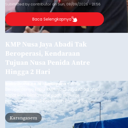
Submitted by
contributor
on
Sun, 08/09/2026 - 21:56
Baca Selengkapnya
KMP Nusa Jaya Abadi Tak
Beroperasi, Kendaraan
Tujuan Nusa Penida Antre
Hingga 2 Hari
balitribune.co.id I Amlapura -
Tidak
beroperasinya kapal KMP. Nusa Jaya Abadi atau
Kapal Roro berdampak pada aktivitas
penyeberangan di Pelabuhan Padang Bai,
Karangasem. Puluhan kendaraan truk, Pick Up
dan kendaraan pribadi harus antre lebih dari dua
Karangasem
hari di Pelabuhan Padang Bai, untuk bisa
menyeberang ke Nusa Penida, karena rute