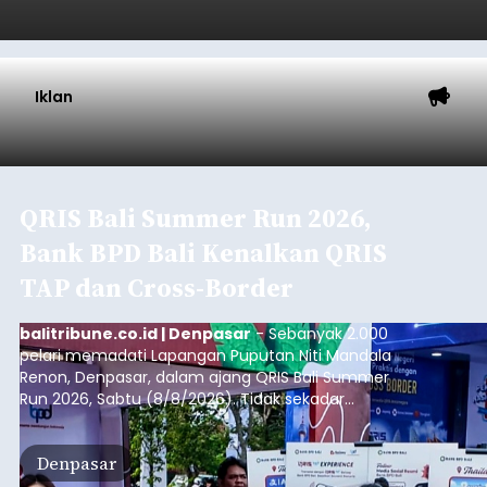
Iklan
QRIS Bali Summer Run 2026,
Bank BPD Bali Kenalkan QRIS
TAP dan Cross-Border
balitribune.co.id | Denpasar
- Sebanyak 2.000
pelari memadati Lapangan Puputan Niti Mandala
Renon, Denpasar, dalam ajang QRIS Bali Summer
Run 2026, Sabtu (8/8/2026). Tidak sekadar
menjadi arena olahraga dengan kategori 5K dan
10K, kegiatan yang digelar Kantor Perwakilan Bank
Denpasar
Indonesia (BI) Provinsi Bali itu juga menjadi ruang
edukasi dan penguatan ekosistem transaksi