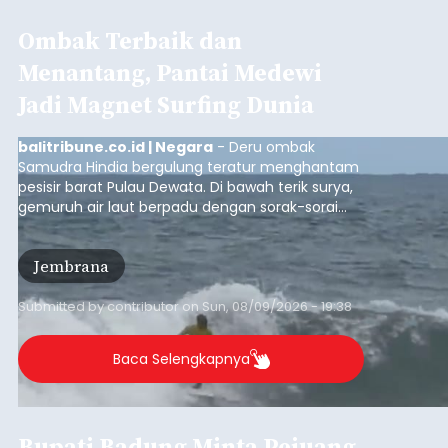
Ombak Terbaik dan
Menantang, Pantai Medewi
Jadi Magnet Surfing Dunia
balitribune.co.id | Negara
- Deru ombak
Samudra Hindia bergulung teratur menghantam
pesisir barat Pulau Dewata. Di bawah terik surya,
gemuruh air laut berpadu dengan sorak-sorai
penonton yang memadati Pantai Medewi,
Kecamatan Pekutatan pada Minggu (9/8/2026).
Jembrana
Ratusan peselancar dari berbagai penjuru
nusantara berkompetisi menaklukan ombak
terbaik dan menantang.
Submitted by
contributor
on
Sun, 08/09/2026 - 19:38
Baca Selengkapnya
Bupati Badung Minta Pejuang