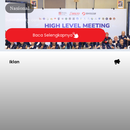
semakin kompleks.
Nasional
Submitted by
contributor
on
Thu, 08/06/2026 - 09:45
Baca Selengkapnya
Iklan