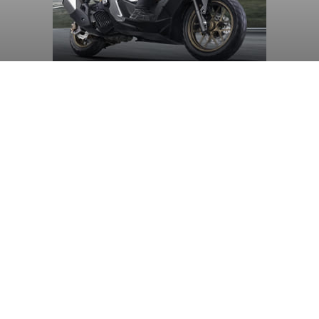
Ketua TP PKK Denpasar Ajak
Anak PAUD Panen Bawang