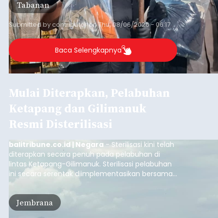
Tabanan
Submitted by
contributor
on
Thu, 08/06/2026 - 06:17
Baca Selengkapnya
Mulai Diterapkan, Pelabuhan
Ketapang dan Gilimanuk
Resmi Disterilisasi
balitribune.co.id | Negara
- Sterilisasi kini telah
diterapkan secara penuh pada pelabuhan di
lintas Ketapang-Gilimanuk. Sterilisasi pelabuhan
ini secara serentak diimplementasikan bersama
empat pelabuhan utama lainnya, yakni
Pelabuhan Merak, Bakauheni, Kayangan, dan
Jembrana
Lembar pada Rabu (5/8/2026).