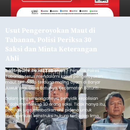
Usut Pengeroyokan Maut di
Tabanan, Polisi Periksa 30
Saksi dan Minta Keterangan
Ahli
balitribune.co.id | Tabanan
- Penyidik Polres
Tabanan terus mendalami kasus pengeroyokan
maut terhadap terduga maling ayam di Banjar
Juwuk Legi, Desa Batunya, Kecamatan Baturiti
yang terjadi beberapa waktu lalu.
Dalam perkembangannya, penyidik kepolisian
sudah memeriksa 30 orang saksi. Tidak hanya itu,
penyidik juga melibatkan ahli pidana untuk
memperkuat konstruksi hukum terhadap lima
orang tersangka yang saat ini ditahan.