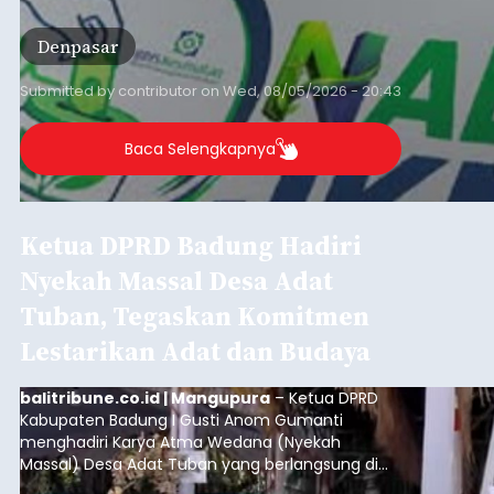
penuh saat jatuh tempo pembayaran iuran.
Kondisi ini terutama dialami oleh peserta
Denpasar
segmen Pekerja Bukan Penerima Upah (PBPU)
yang memiliki penghasilan tidak tetap.
Submitted by
contributor
on
Wed, 08/05/2026 - 20:43
Baca Selengkapnya
Ketua DPRD Badung Hadiri
Nyekah Massal Desa Adat
Tuban, Tegaskan Komitmen
Lestarikan Adat dan Budaya
balitribune.co.id | Mangupura
– Ketua DPRD
Kabupaten Badung I Gusti Anom Gumanti
menghadiri Karya Atma Wedana (Nyekah
Massal) Desa Adat Tuban yang berlangsung di
Payadnyan Karya Atma Wedana, Lapangan