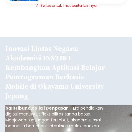
Swipe untuk lihat berita lainnya
Inovasi Lintas Negara:
Akademisi INSTIKI
Kembangkan Aplikasi Belajar
Pemrograman Berbasis
Mobile di Okayama University
Jepang
balitribune.co.id | Denpasar
– Era pendidikan
digital menuntut fleksibilitas tanpa batas.
Menjawab tantangan tersebut, akademisi asal
Indonesia baru-baru ini sukses melaksanakan
program Pengabdian Kepada Masyarakat (PKM)