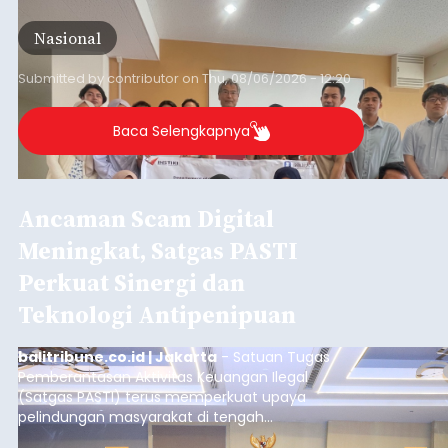
skala internasional di Distributed Systems
Nasional
Laboratory, Okayama University, Jepang.
Submitted by
contributor
on
Thu, 08/06/2026 - 12:20
Baca Selengkapnya
Ancaman Scam Digital
Meningkat, Satgas PASTI
Perkuat Sinergi dan
Teknologi Antipenipuan
balitribune.co.id | Jakarta
- Satuan Tugas
Pemberantasan Aktivitas Keuangan Ilegal
(Satgas PASTI) terus memperkuat upaya
pelindungan masyarakat di tengah
meningkatnya ancaman penipuan digital yang