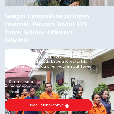
Sempat Lumpuhkan Jaringan
Internet, Pencuri Modul BTS
Tower Seluler Akhirnya
Dibekuk
balitribune.co.id I Amlapura -
Lumpuhnya
jaringan internet di wilayah Kota Amlapura
selama berhari-hari pada beberapa waktu lalu
akhirnya terjawab sudah. Ternyata empat Tower
BTS Seluler yang berada di lokasi berbeda di
wilayah Karangasem telah dibobol maling,
Karangasem
dimana bagian modul penguat signal yang
berada di Tower BTS Seluler itu hilang dicuri.
Submitted by
contributor
on
Wed, 08/05/2026 - 18:03
Baca Selengkapnya