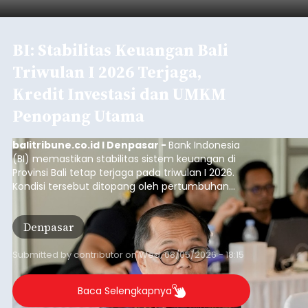
BI: Stabilitas Keuangan Bali
Triwulan I 2026 Terjaga,
Kredit Investasi dan UMKM
Penopang Utama
balitribune.co.id I Denpasar -
Bank Indonesia
(BI) memastikan stabilitas sistem keuangan di
Provinsi Bali tetap terjaga pada triwulan I 2026.
Kondisi tersebut ditopang oleh pertumbuhan
penyaluran kredit yang masih positif, terutama
pada sektor-sektor utama penggerak ekonomi
Denpasar
daerah, dengan risiko kredit yang tetap
terkendali.
Submitted by
contributor
on
Wed, 08/05/2026 - 18:15
Baca Selengkapnya