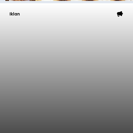
Belanja 2027 Tembus Rp14
Triliun, DPRD Badung Wanti-
wanti Pemerintah Kelola
Anggaran Secara Cermat
balitribune.co.id | Mangupura
- DPRD Badung
bersama Pemerintah Kabupaten Badung
menyepakati Nota Kesepakatan Kebijakan
Umum APBD (KUA) dan Prioritas Plafon Anggaran
Sementara (PPAS) Tahun Anggaran 2027 dalam
rapat paripurna yang digelar di Gedung DPRD
Badung
Badung, Kamis (6/8/2026).
Submitted by
contributor
on
Thu, 08/06/2026 - 20:27
Baca Selengkapnya