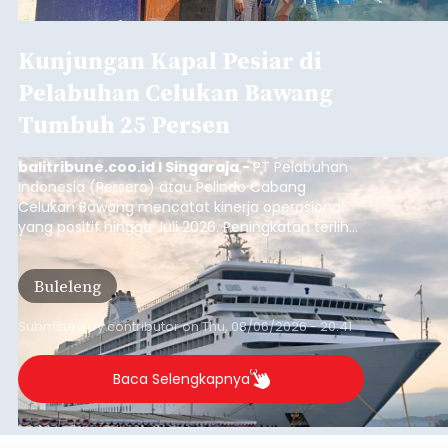
Kunjungan Kapal Pesiar di
Pelabuhan Celukan Bawang
Tumbuh 25 Persen
balitribune.coo.id I Singaraja -
PT Pelabuhan
Indonesia (Persero) atau Pelindo Cabang
Celukan Bawang mencatat kinerja operasional
yang positif hingga Juli 2026. Peningkatan terlihat
dari arus kapal yang mencapai 1,48 juta Gross
Tonnage (GT), atau tumbuh 12,4 persen
Buleleng
dibandingkan periode yang sama tahun lalu
yang tercatat sebesar 1,32 juta GT.
Submitted by
contributor
on
Thu, 08/06/2026 - 20:41
Baca Selengkapnya