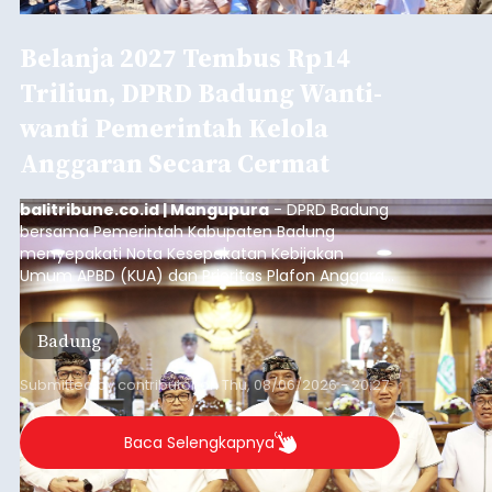
Diduga Ilegal, Satpol PP
Hentikan Aktivitas
Pengerukan Lahan di
Temukus
balitribune.co.id I Singaraja -
Pemerintah
Kabupaten Buleleng menghentikan aktivitas
pengerukan lahan di Banjar Dinas Bingin Banjah,
Desa Temukus, Kecamatan Banjar, setelah
ditemukan indikasi kegiatan pengambilan
material yang tidak sesuai dengan peruntukan
Buleleng
kawasan.
Submitted by
contributor
on
Thu, 08/06/2026 - 20:29
Baca Selengkapnya