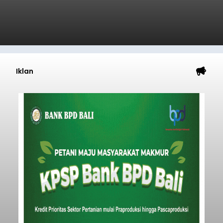
Iklan