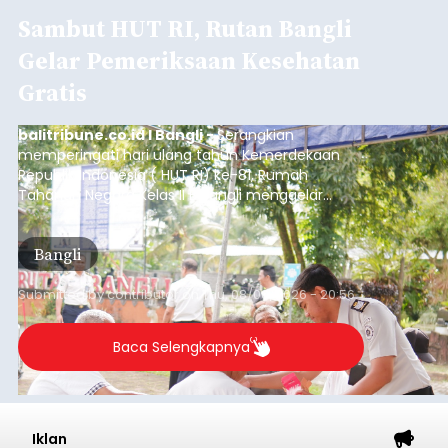
Sambut HUT RI, Rutan Bangli
Gelar Pemeriksaan Kesehatan
Gratis
balitribune.co.id I Bangli -
Serangkian
memperingati hari ulang tahun Kemerdekaan
Republik Indonesia ( HUT RI) ke-81, Rumah
Tahanan Negara Kelas II B Bangli menggelar
kegiatan pemeriksaan kesehatan gratis, Rabu
(6/8/2026).
Bangli
Submitted by
contributor
on
Thu, 08/06/2026 - 20:56
Baca Selengkapnya
Iklan