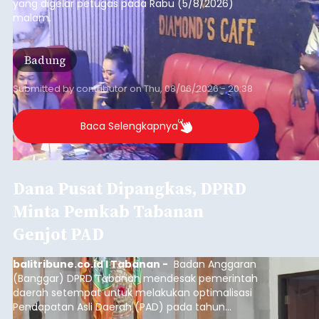
yang digelar petugas pada Rabu (5/8/2026)
malam.
Badung
Submitted by
contributor
on
Thu, 08/06/2026 - 20:38
Baca Selengkapnya
Dana Pusat Dipangkas, DPRD
Minta Pemkab Tabanan
Genjot PAD
balitribune.co.id I Tabanan -
Badan Anggaran
(Banggar) DPRD Tabanan mendesak pemerintah
daerah setempat untuk melakukan optimalisasi
Pendapatan Asli Daerah (PAD) pada tahun