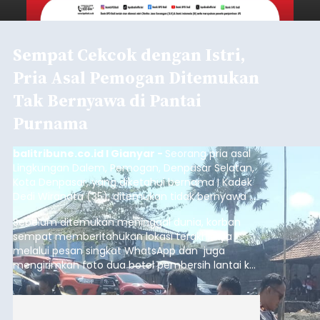
Sempat Cekcok dengan Istri,
Pria Asal Pemogan Ditemukan
Tak Bernyawa di Pantai
Purnama
balitribune.co.id I Gianyar -
Seorang pria asal
Lingkungan Dalem, Pemogan, Denpasar Selatan,
Kota Denpasar, yang diketahui bernama I Kadek
Dedi Wiranata (35), ditemukan tidak bernyawa di
pesisir Pantai Purnama, Sukawati.
Sebelum ditemukan meninggal dunia, korban
sempat memberitahukan lokasi terakhirnya
melalui pesan singkat WhatsApp dan juga
mengirimkan foto dua botol pembersih lantai ke
istrinya.