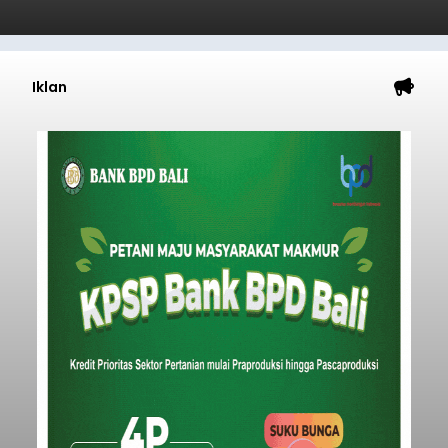
Iklan