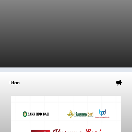
Iklan