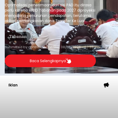
anggaran 2027.
Optimalisasi penerimaan dari sisi PAD itu dirasa
perlu karena APBD Tabanan pada 2027 diproyeksi
mengalami penurunan pendapatan, terutama
akibat pemangkasan dana Transfer Ke Luar
Daerah (TKD) dari pemerintah pusat.
Tabanan
Submitted by
contributor
on
Thu, 08/06/2026 - 20:33
Baca Selengkapnya
Iklan