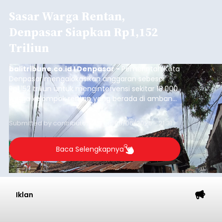
Sasar Warga Rentan,
Denpasar Siapkan Rp1,152
Triliun
balitribune.co.id I Denpasar -
Pemerintah Kota
Denpasar mengalokasikan anggaran sebesar
Rp1,152 triliun untuk mengintervensi sekitar 18.000
warga kelompok rentan yang berada di ambang
garis kemiskinan. Langkah strategis ini diambil
guna menjaga masyarakat yang berada pada
Submitted by
contributor
on
Thu, 08/06/2026 - 21:31
kelompok desil 5 dan 6 tersebut agar tidak
merosot ke kategori miskin.
Baca Selengkapnya
Iklan