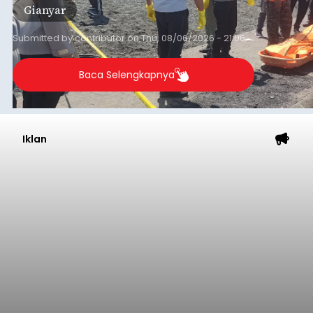
Gianyar
Submitted by
contributor
on
Thu, 08/06/2026 - 21:06
Baca Selengkapnya
Iklan