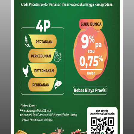
Iklan