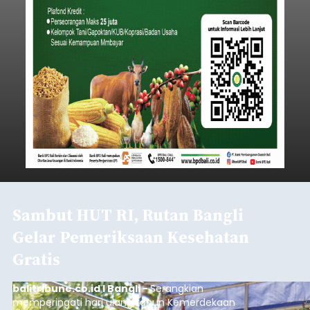
Sambut HUT RI, Rutan Bangli
Gelar Pemeriksaan Kesehatan
Gratis
balitribune.co.id I Bangli -
Serangkian
memperingati hari ulang tahun Kemerdekaan