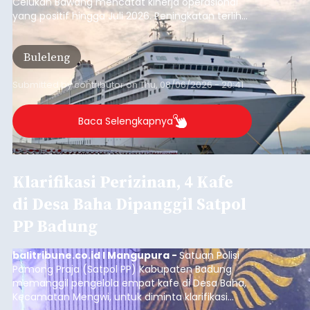
Celukan Bawang mencatat kinerja operasional
yang positif hingga Juli 2026. Peningkatan terlihat
dari arus kapal yang mencapai 1,48 juta Gross
Tonnage (GT), atau tumbuh 12,4 persen
Buleleng
dibandingkan periode yang sama tahun lalu
yang tercatat sebesar 1,32 juta GT.
Submitted by
contributor
on
Thu, 08/06/2026 - 20:41
Baca Selengkapnya
Klarifikasi Perizinan, 4 Kafe
di Desa Baha Dipanggil Satpol
PP Badung
balitribune.co.id I Mangupura -
Satuan Polisi
Pamong Praja (Satpol PP) Kabupaten Badung
memanggil pengelola empat kafe di Desa Baha,
Kecamatan Mengwi, untuk diminta klarifikasi