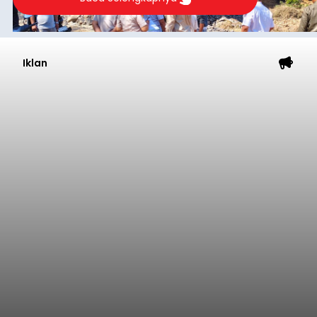
akibat pemangkasan dana Transfer Ke Luar
Daerah (TKD) dari pemerintah pusat.
Tabanan
Submitted by
contributor
on
Thu, 08/06/2026 - 20:33
Baca Selengkapnya
Diduga Ilegal, Satpol PP
Hentikan Aktivitas
Pengerukan Lahan di
Temukus
balitribune.co.id I Singaraja -
Pemerintah
Kabupaten Buleleng menghentikan aktivitas
pengerukan lahan di Banjar Dinas Bingin Banjah,
Desa Temukus, Kecamatan Banjar, setelah