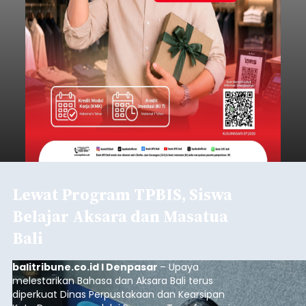
Lewat Program TPBIS, Siswa
Belajar Aksara dan Masatua
Bali
balitribune.co.id I Denpasar
– Upaya
melestarikan Bahasa dan Aksara Bali terus
diperkuat Dinas Perpustakaan dan Kearsipan