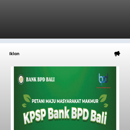
ditemukan indikasi kegiatan pengambilan
material yang tidak sesuai dengan peruntukan
Buleleng
kawasan.
Submitted by
contributor
on
Thu, 08/06/2026 - 20:29
Baca Selengkapnya
Iklan