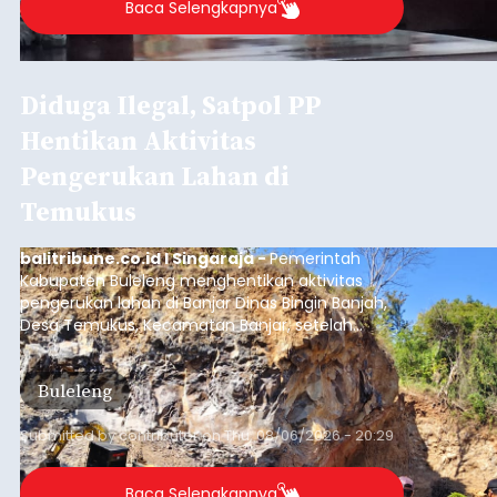
Dana Pusat Dipangkas, DPRD
Minta Pemkab Tabanan
Genjot PAD
balitribune.co.id I Tabanan -
Badan Anggaran
(Banggar) DPRD Tabanan mendesak pemerintah
daerah setempat untuk melakukan optimalisasi
Pendapatan Asli Daerah (PAD) pada tahun
anggaran 2027.
Optimalisasi penerimaan dari sisi PAD itu dirasa
perlu karena APBD Tabanan pada 2027 diproyeksi
mengalami penurunan pendapatan, terutama