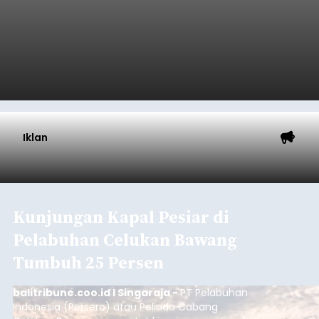
Iklan
Kunjungan Kapal Pesiar di
Pelabuhan Celukan Bawang
Tumbuh 25 Persen
balitribune.coo.id I Singaraja -
PT Pelabuhan
Indonesia (Persero) atau Pelindo Cabang