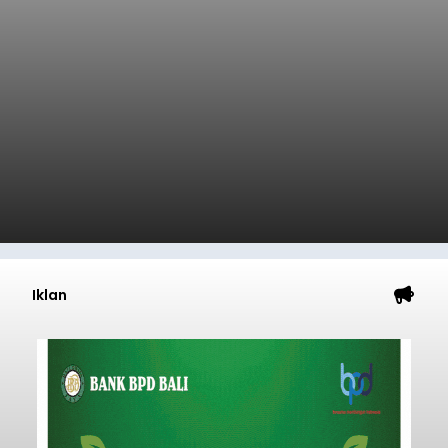
Iklan