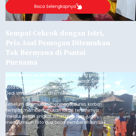
Baca Selengkapnya
Sempat Cekcok dengan Istri,
Pria Asal Pemogan Ditemukan
Tak Bernyawa di Pantai
Purnama
balitribune.co.id I Gianyar -
Seorang pria asal
Lingkungan Dalem, Pemogan, Denpasar Selatan,
Kota Denpasar, yang diketahui bernama I Kadek
Dedi Wiranata (35), ditemukan tidak bernyawa di
pesisir Pantai Purnama, Sukawati.
Sebelum ditemukan meninggal dunia, korban
sempat memberitahukan lokasi terakhirnya
melalui pesan singkat WhatsApp dan juga
mengirimkan foto dua botol pembersih lantai ke
istrinya.