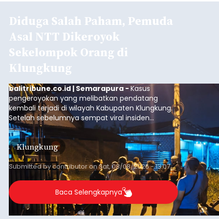
Diduga Salah Paham, Pemuda
Asal NTT Dikeroyok
Sekelompok Orang di
Klungkung
balitribune.co.id | Semarapura -
Kasus
pengeroyokan yang melibatkan pendatang
kembali terjadi di wilayah Kabupaten Klungkung.
Setelah sebelumnya sempat viral insiden
keributan di barat Pasar Galiran, peristiwa serupa
kini menimpa seorang pemuda asal Kabupaten
Klungkung
Sumba Barat Daya (SBD), Nusa Tenggara Timur
(NTT).
Submitted by
contributor
on
Sat, 08/08/2026 - 13:07
Baca Selengkapnya