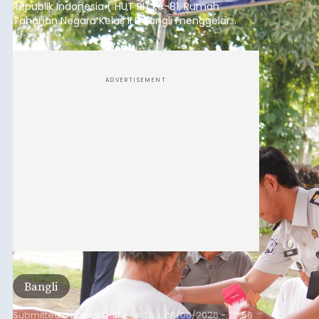
Republik Indonesia ( HUT RI) ke-81, Rumah
Tahanan Negara Kelas II B Bangli menggelar
kegiatan pemeriksaan kesehatan gratis, Rabu
(6/8/2026).
ADVERTISEMENT
Bangli
Submitted by
contributor
on
Thu, 08/06/2026 - 20:56