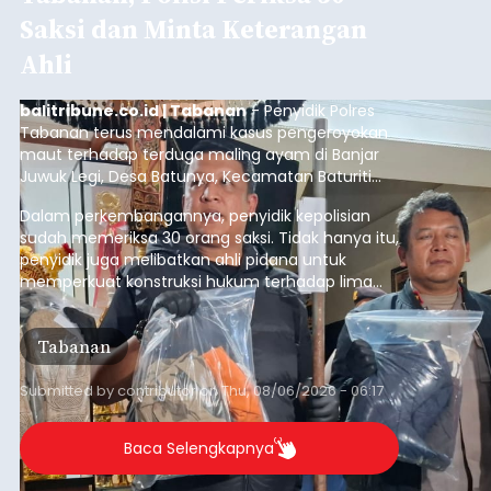
Saksi dan Minta Keterangan
Ahli
balitribune.co.id | Tabanan
- Penyidik Polres
Tabanan terus mendalami kasus pengeroyokan
maut terhadap terduga maling ayam di Banjar
Juwuk Legi, Desa Batunya, Kecamatan Baturiti
yang terjadi beberapa waktu lalu.
Dalam perkembangannya, penyidik kepolisian
sudah memeriksa 30 orang saksi. Tidak hanya itu,
penyidik juga melibatkan ahli pidana untuk
memperkuat konstruksi hukum terhadap lima
orang tersangka yang saat ini ditahan.
Tabanan
Submitted by
contributor
on
Thu, 08/06/2026 - 06:17
Baca Selengkapnya