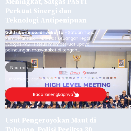
Meningkat, Satgas PASTI
Perkuat Sinergi dan
Teknologi Antipenipuan
balitribune.co.id | Jakarta
- Satuan Tugas
Pemberantasan Aktivitas Keuangan Ilegal
(Satgas PASTI) terus memperkuat upaya
pelindungan masyarakat di tengah
meningkatnya ancaman penipuan digital yang
semakin kompleks.
Nasional
Submitted by
contributor
on
Thu, 08/06/2026 - 09:45
Baca Selengkapnya
Usut Pengeroyokan Maut di
Tabanan, Polisi Periksa 30