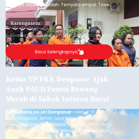
akhirnya terjawab sudah. Ternyata empat Tower
BTS Seluler yang berada di lokasi berbeda di
wilayah Karangasem telah dibobol maling,
Karangasem
dimana bagian modul penguat signal yang
berada di Tower BTS Seluler itu hilang dicuri.
Submitted by
contributor
on
Wed, 08/05/2026 - 18:03
Baca Selengkapnya
Ketua TP PKK Denpasar Ajak
Anak PAUD Panen Bawang
Merah di Subak Intaran Barat
balitribune.co.id I Denpasar -
Ketua TP PKK
Kota Denpasar, Antari Jaya Negara, didampingi
Ketua Gabungan Organisasi Wanita (GOW) Kota
Denpasar, Ayu Kristi Arya Wibawa melaksanakan
panen bawang merah dan jagung manis