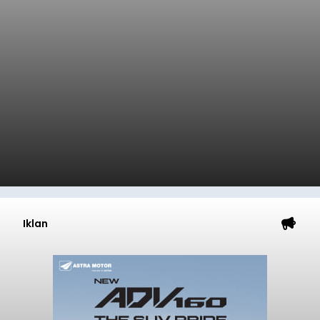
Iklan