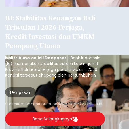
BI: Stabilitas Keuangan Bali
Triwulan I 2026 Terjaga,
Kredit Investasi dan UMKM
Penopang Utama
balitribune.co.id I Denpasar -
Bank Indonesia
(BI) memastikan stabilitas sistem keuangan di
Provinsi Bali tetap terjaga pada triwulan I 2026.
Kondisi tersebut ditopang oleh pertumbuhan
penyaluran kredit yang masih positif, terutama
pada sektor-sektor utama penggerak ekonomi
Denpasar
daerah, dengan risiko kredit yang tetap
terkendali.
Submitted by
contributor
on
Wed, 08/05/2026 - 18:15
Baca Selengkapnya