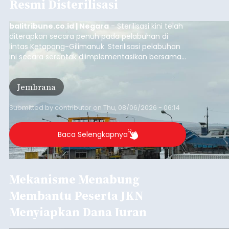
Resmi Disterilisasi
balitribune.co.id | Negara
- Sterilisasi kini telah
diterapkan secara penuh pada pelabuhan di
lintas Ketapang-Gilimanuk. Sterilisasi pelabuhan
ini secara serentak diimplementasikan bersama
empat pelabuhan utama lainnya, yakni
Pelabuhan Merak, Bakauheni, Kayangan, dan
Jembrana
Lembar pada Rabu (5/8/2026).
Submitted by
contributor
on
Thu, 08/06/2026 - 06:14
Baca Selengkapnya
Mekanisme Menabung
Membantu Peserta JKN
Menyiapkan Dana Iuran