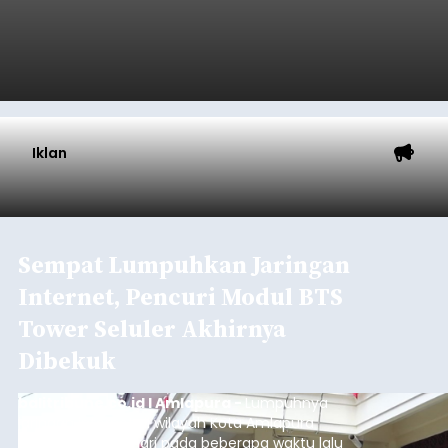
Iklan
Sempat Lumpuhkan Jaringan
Internet, Pencuri Modul BTS
Tower Seluler Akhirnya
Dibekuk
balitribune.co.id I Amlapura -
Lumpuhnya
jaringan internet di wilayah Kota Amlapura
selama berhari-hari pada beberapa waktu lalu