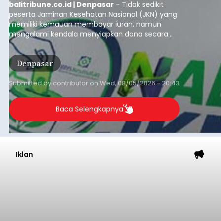
balitribune.co.id | Denpasar
- Tidak sedikit
peserta Jaminan Kesehatan Nasional (JKN) yang
memiliki kemauan membayar iuran, namun
mengalami kendala menyiapkan dana secara
penuh saat jatuh tempo pembayaran iuran.
Kondisi ini terutama dialami oleh peserta
Denpasar
segmen Pekerja Bukan Penerima Upah (PBPU)
yang memiliki penghasilan tidak tetap.
Submitted by
contributor
on
Wed, 08/05/2026 - 20:43
Baca Selengkapnya
Iklan