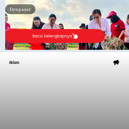
bersama anak-anak Pendidikan Anak Usia Dini
Denpasar
(PAUD) di Subak Intaran Barat, Rabu (5/8/2026).
Submitted by
contributor
on
Wed, 08/05/2026 - 18:00
Baca Selengkapnya
Iklan