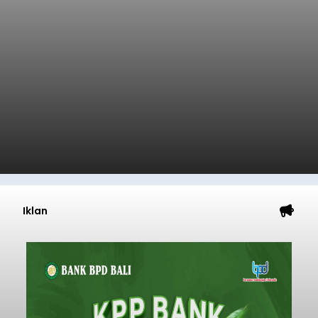
Iklan