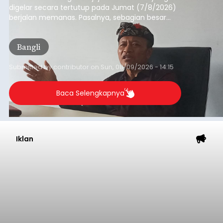
digelar secara tertutup pada Jumat (7/8/2026)
berjalan memanas. Pasalnya, sebagian besar
dana hibah yang bersumber dari pokok-pokok
pikiran (pokok-pokok pikiran/pokir) dewan hasil
Bangli
penjaringan aspirasi masyarakat saat reses tak
kunjung cair.
Submitted by
contributor
on
Sun, 08/09/2026 - 14:15
Baca Selengkapnya
Iklan