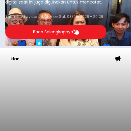
digital saat ini juga digunakan untuk mencatat
dan mengelola data base alumni dari suatu
sekolah, salah satunya adalah alumni SMA 1
Submitted by
contributor
on
Sat, 08/08/2026 - 20:28
Denpasar.
Baca Selengkapnya
Iklan