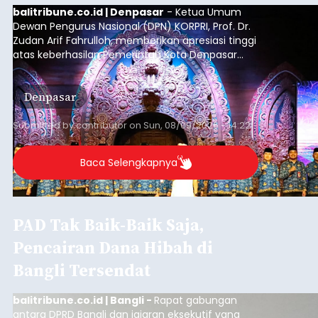
balitribune.co.id | Denpasar
- Ketua Umum
Dewan Pengurus Nasional (DPN) KORPRI, Prof. Dr.
Zudan Arif Fahrulloh, memberikan apresiasi tinggi
atas keberhasilan Pemerintah Kota Denpasar
dan KORPRI Kota Denpasar dalam
mengimplementasikan program gotong royong
Denpasar
kepedulian sosial bertajuk "Sembagi Arutala".
Submitted by
contributor
on
Sun, 08/09/2026 - 14:22
Baca Selengkapnya
PAD Tak Baik-Baik Saja,
Pencairan Dana Hibah di
Bangli Tersendat
balitribune.co.id | Bangli -
Rapat gabungan
antara DPRD Bangli dan jajaran eksekutif yang