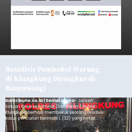
Residivis Pembobol Warung
di Klungkung Diringkus di
Banyuwangi
balitribune.co.id | Semarapura
- Jajaran
Satuan Reserse Kriminal (Satreskrim) Polres
Klungkung berhasil membekuk seorang residivis
kasus pencurian berinisial L (32) yang nekat
membobol warung milik warga di Jalan Galang
Sanja, Dusun Kanginan, Desa Paksebali,