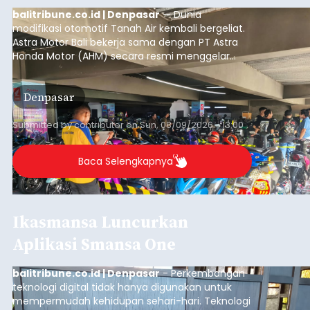
balitribune.co.id | Denpasar
— Dunia
modifikasi otomotif Tanah Air kembali bergeliat.
Astra Motor Bali bekerja sama dengan PT Astra
Honda Motor (AHM) secara resmi menggelar
putaran pembuka (
opening round
) ajang kontes
modifikasi sepeda motor terbesar di Indonesia,
Denpasar
Honda Modif Contest (HMC) 2026, di Denpasar,
Bali.
Submitted by
contributor
on
Sun, 08/09/2026 - 13:00
Baca Selengkapnya
Ikasmansa Luncurkan
Aplikasi Smansa One
balitribune.co.id | Denpasar
- Perkembangan
teknologi digital tidak hanya digunakan untuk
mempermudah kehidupan sehari-hari. Teknologi