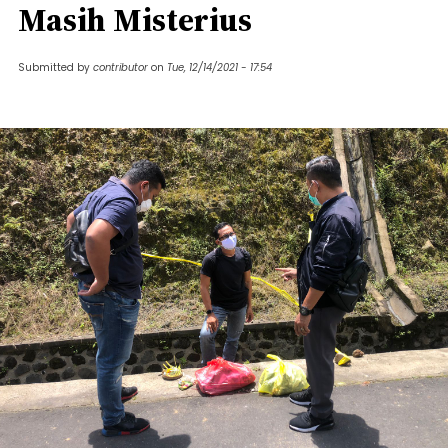
Masih Misterius
Submitted by
contributor
on
Tue, 12/14/2021 - 17:54