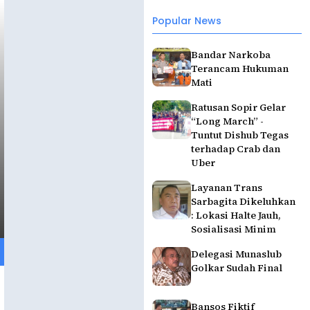
Popular News
Bandar Narkoba
Terancam Hukuman
Mati
Ratusan Sopir Gelar
“Long March” -
Tuntut Dishub Tegas
terhadap Crab dan
Uber
Layanan Trans
Sarbagita Dikeluhkan
: Lokasi Halte Jauh,
Sosialisasi Minim
Delegasi Munaslub
Golkar Sudah Final
Bansos Fiktif