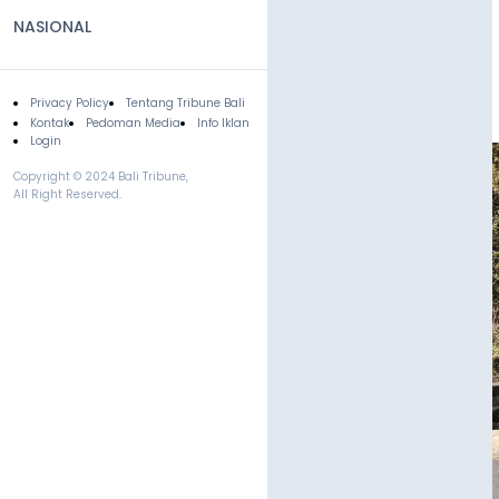
NASIONAL
Privacy Policy
Tentang Tribune Bali
Footer
Kontak
Pedoman Media
Info Iklan
Login
Copyright © 2024 Bali Tribune,
All Right Reserved.