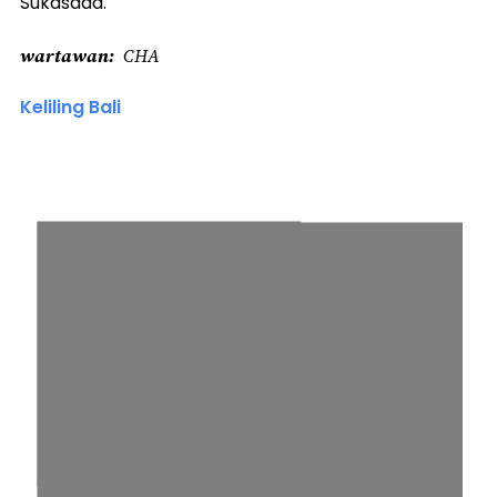
Sukasada.
wartawan
CHA
Keliling Bali