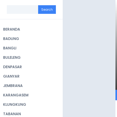
Skip
to
Search
main
content
BERANDA
Main
BADUNG
navigation
BANGLI
BULELENG
DENPASAR
GIANYAR
JEMBRANA
KARANGASEM
KLUNGKUNG
TABANAN