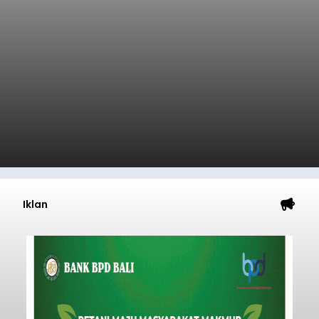
Iklan