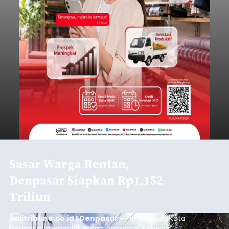
Sasar Warga Rentan,
Denpasar Siapkan Rp1,152
Triliun
balitribune.co.id I Denpasar -
Pemerintah Kota
Denpasar mengalokasikan anggaran sebesar