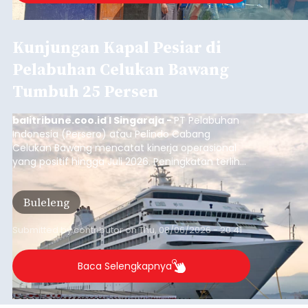
Kunjungan Kapal Pesiar di
Pelabuhan Celukan Bawang
Tumbuh 25 Persen
balitribune.coo.id I Singaraja -
PT Pelabuhan
Indonesia (Persero) atau Pelindo Cabang
Celukan Bawang mencatat kinerja operasional
yang positif hingga Juli 2026. Peningkatan terlihat
dari arus kapal yang mencapai 1,48 juta Gross
Tonnage (GT), atau tumbuh 12,4 persen
Buleleng
dibandingkan periode yang sama tahun lalu
yang tercatat sebesar 1,32 juta GT.
Submitted by
contributor
on
Thu, 08/06/2026 - 20:41
Baca Selengkapnya