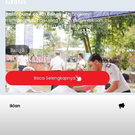
Gratis
balitribune.co.id I Bangli -
Serangkian
memperingati hari ulang tahun Kemerdekaan
Republik Indonesia ( HUT RI) ke-81, Rumah
Tahanan Negara Kelas II B Bangli menggelar
kegiatan pemeriksaan kesehatan gratis, Rabu
(6/8/2026).
Bangli
Submitted by
contributor
on
Thu, 08/06/2026 - 20:56
Baca Selengkapnya
Iklan