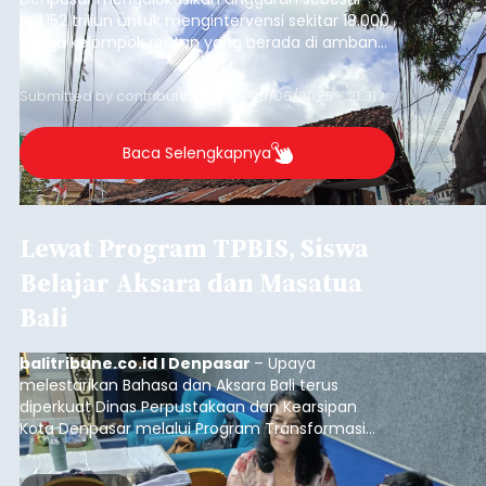
Rp1,152 triliun untuk mengintervensi sekitar 18.000
warga kelompok rentan yang berada di ambang
garis kemiskinan. Langkah strategis ini diambil
guna menjaga masyarakat yang berada pada
Submitted by
contributor
on
Thu, 08/06/2026 - 21:31
kelompok desil 5 dan 6 tersebut agar tidak
merosot ke kategori miskin.
Baca Selengkapnya
Lewat Program TPBIS, Siswa
Belajar Aksara dan Masatua
Bali
balitribune.co.id I Denpasar
– Upaya
melestarikan Bahasa dan Aksara Bali terus
diperkuat Dinas Perpustakaan dan Kearsipan
Kota Denpasar melalui Program Transformasi
Perpustakaan Berbasis Inklusi Sosial (TPBIS).
Tahun ini, sebanyak 63 siswa kelas IV dan V SD