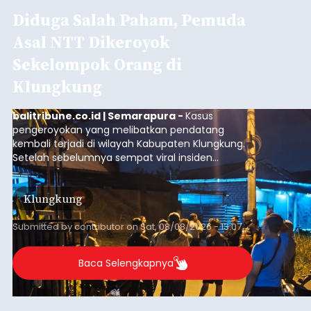
Diduga Salah Paham, Pemuda
Asal NTT Dikeroyok
Sekelompok Orang di
Klungkung
balitribune.co.id | Semarapura -
Kasus
pengeroyokan yang melibatkan pendatang
kembali terjadi di wilayah Kabupaten Klungkung.
Setelah sebelumnya sempat viral insiden
keributan di barat Pasar Galiran, peristiwa serupa
kini menimpa seorang pemuda asal Kabupaten
Klungkung
Sumba Barat Daya (SBD), Nusa Tenggara Timur
(NTT).
Submitted by
contributor
on
Sat, 08/08/2026 - 13:07
Baca Selengkapnya