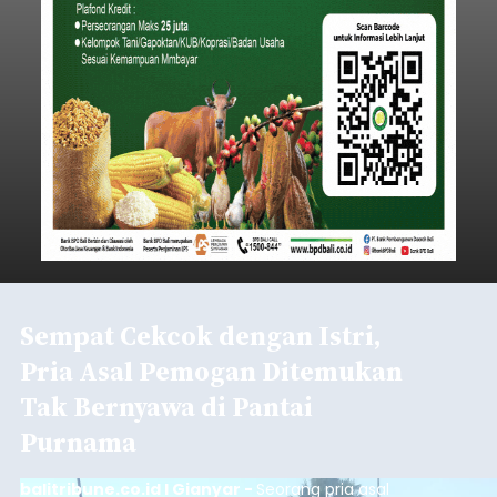
Sempat Cekcok dengan Istri,
Pria Asal Pemogan Ditemukan
Tak Bernyawa di Pantai
Purnama
balitribune.co.id I Gianyar -
Seorang pria asal