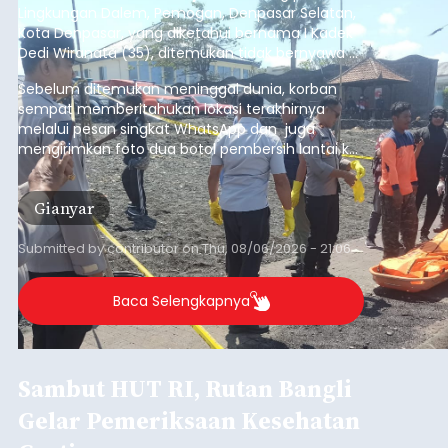
Lingkungan Dalem, Pemogan, Denpasar Selatan,
Kota Denpasar, yang diketahui bernama I Kadek
Dedi Wiranata (35), ditemukan tidak bernyawa di
pesisir Pantai Purnama, Sukawati.
Sebelum ditemukan meninggal dunia, korban
sempat memberitahukan lokasi terakhirnya
melalui pesan singkat WhatsApp dan juga
mengirimkan foto dua botol pembersih lantai ke
istrinya.
Gianyar
Submitted by
contributor
on
Thu, 08/06/2026 - 21:06
Baca Selengkapnya
Sambut HUT RI, Rutan Bangli
Gelar Pemeriksaan Kesehatan