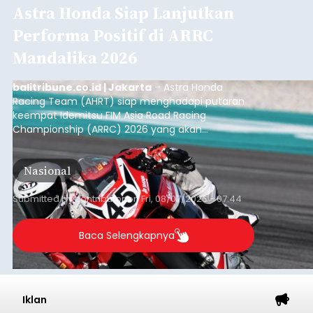
Astra Honda Siap Lanjutkan
Performa Positif di ARRC
Mandalika 2026
balitribune.co.id | Jakarta
– Astra Honda
Racing Team (AHRT) siap menghadapi putaran
keempat Idemitsu FIM Asia Road Racing
Championship (ARRC) 2026 yang akan
berlangsung di Pertamina Mandalika
International Circuit, Lombok, Nusa Tenggara
Nasional
Barat, pada 7–9 Agustus 2026.
Submitted by
contributor
on
Fri, 08/07/2026 - 07:44
Baca Selengkapnya
Iklan