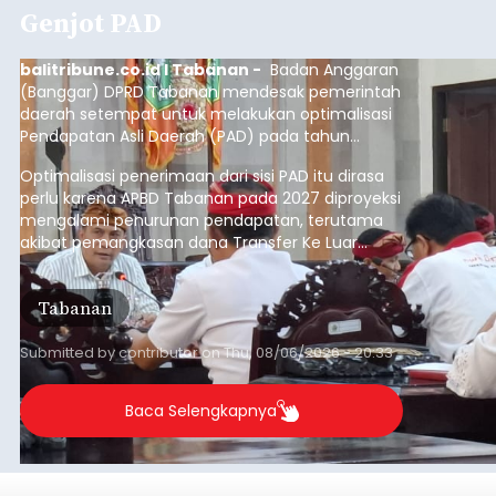
Genjot PAD
balitribune.co.id I Tabanan -
Badan Anggaran
(Banggar) DPRD Tabanan mendesak pemerintah
daerah setempat untuk melakukan optimalisasi
Pendapatan Asli Daerah (PAD) pada tahun
anggaran 2027.
Optimalisasi penerimaan dari sisi PAD itu dirasa
perlu karena APBD Tabanan pada 2027 diproyeksi
mengalami penurunan pendapatan, terutama
akibat pemangkasan dana Transfer Ke Luar
Daerah (TKD) dari pemerintah pusat.
Tabanan
Submitted by
contributor
on
Thu, 08/06/2026 - 20:33
Baca Selengkapnya