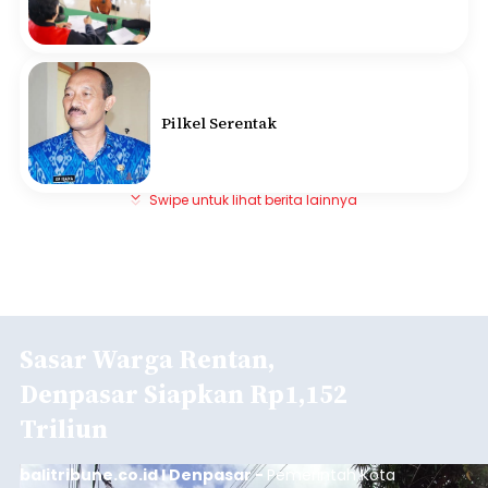
Pilkel Serentak
Swipe untuk lihat berita lainnya
Sasar Warga Rentan,
Denpasar Siapkan Rp1,152
Triliun
balitribune.co.id I Denpasar -
Pemerintah Kota