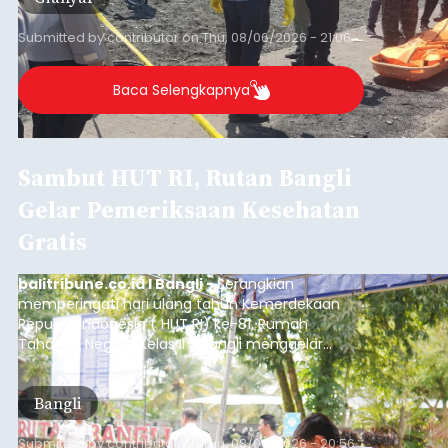
Submitted by
contributor
on
Thu, 08/06/2026 - 21:06
Baca Selengkapnya
Sambut HUT RI, Rutan Bangli
Gelar Pemeriksaan Kesehatan
Gratis
balitribune.co.id I Bangli -
Serangkian
memperingati hari ulang tahun Kemerdekaan
Republik Indonesia ( HUT RI) ke-81, Rumah
Tahanan Negara Kelas II B Bangli menggelar
kegiatan pemeriksaan kesehatan gratis, Rabu
(6/8/2026).
Bangli
Submitted by
contributor
on
Thu, 08/06/2026 - 20:56