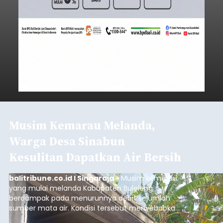
Musim Kemarau Melanda,
Warga Desa Sinabun
Kesulitan Dapatkan Air Bersih
balitribune.co.id I Singaraja -
Musim kemarau
yang mulai melanda Kabupaten Buleleng
berdampak pada menurunnya debit sejumlah
sumber mata air. Kondisi tersebut menyebabkan
warga di beberapa desa mulai mengalami