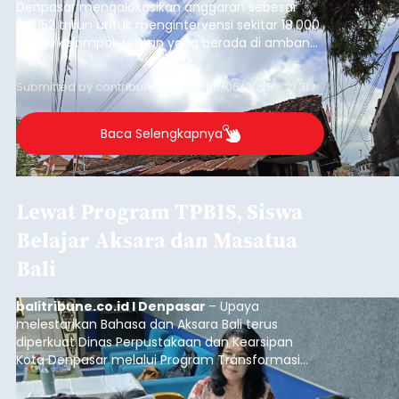
Denpasar mengalokasikan anggaran sebesar
Rp1,152 triliun untuk mengintervensi sekitar 18.000
warga kelompok rentan yang berada di ambang
garis kemiskinan. Langkah strategis ini diambil
guna menjaga masyarakat yang berada pada
Submitted by
contributor
on
Thu, 08/06/2026 - 21:31
kelompok desil 5 dan 6 tersebut agar tidak
merosot ke kategori miskin.
Baca Selengkapnya
Lewat Program TPBIS, Siswa
Belajar Aksara dan Masatua
Bali
balitribune.co.id I Denpasar
– Upaya
melestarikan Bahasa dan Aksara Bali terus
diperkuat Dinas Perpustakaan dan Kearsipan
Kota Denpasar melalui Program Transformasi
Perpustakaan Berbasis Inklusi Sosial (TPBIS).
Tahun ini, sebanyak 63 siswa kelas IV dan V SD