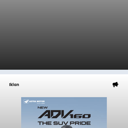
Iklan