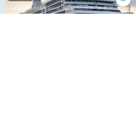
yang tercatat sebesar 1,32 juta GT.
Submitted by
contributor
on
Thu, 08/06/2026 - 20:41
Baca Selengkapnya
Iklan