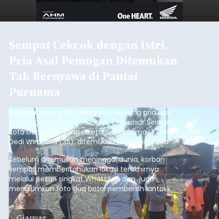
Sempat Cekcok dengan Istri,
Pria Asal Pemogan Ditemukan
Tak Bernyawa di Pantai
Purnama
balitribune.co.id I Gianyar -
Seorang pria asal
Lingkungan Dalem, Pemogan, Denpasar Selatan,
Kota Denpasar, yang diketahui bernama I Kadek
Dedi Wiranata (35), ditemukan tidak bernyawa di
pesisir Pantai Purnama, Sukawati.
Sebelum ditemukan meninggal dunia, korban
sempat memberitahukan lokasi terakhirnya
melalui pesan singkat WhatsApp dan juga
mengirimkan foto dua botol pembersih lantai ke
istrinya.
Gianyar