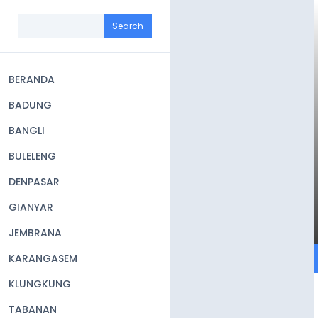
Skip
to
Search
main
content
BERANDA
Main
BADUNG
navigation
BANGLI
BULELENG
DENPASAR
GIANYAR
JEMBRANA
KARANGASEM
KLUNGKUNG
TABANAN