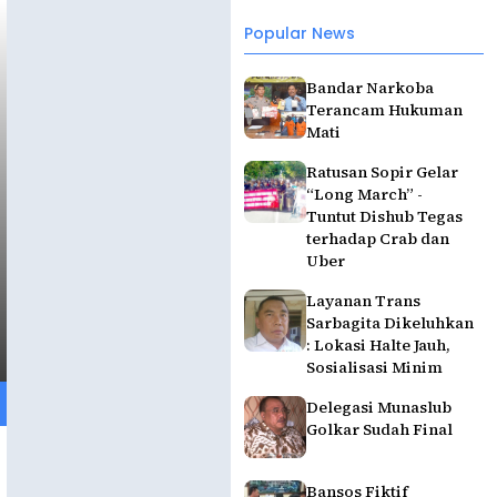
Popular News
Bandar Narkoba
Terancam Hukuman
Mati
Ratusan Sopir Gelar
“Long March” -
Tuntut Dishub Tegas
terhadap Crab dan
Uber
Layanan Trans
Sarbagita Dikeluhkan
: Lokasi Halte Jauh,
Sosialisasi Minim
Delegasi Munaslub
Golkar Sudah Final
Bansos Fiktif