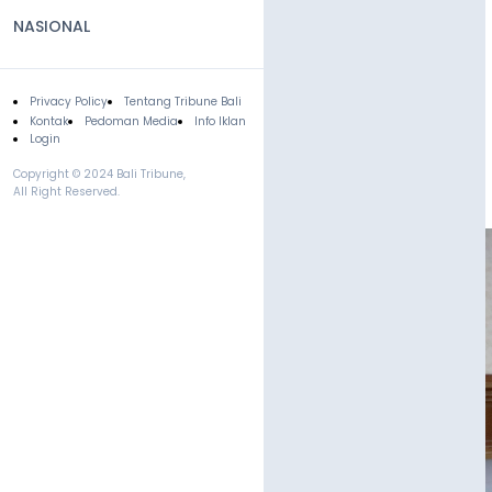
NASIONAL
Privacy Policy
Tentang Tribune Bali
Footer
Kontak
Pedoman Media
Info Iklan
Login
Copyright © 2024 Bali Tribune,
All Right Reserved.