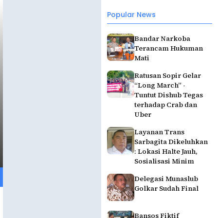
Popular News
Bandar Narkoba
Terancam Hukuman
Mati
Ratusan Sopir Gelar
“Long March” -
Tuntut Dishub Tegas
terhadap Crab dan
Uber
Layanan Trans
Sarbagita Dikeluhkan
: Lokasi Halte Jauh,
Sosialisasi Minim
Delegasi Munaslub
Golkar Sudah Final
Bansos Fiktif