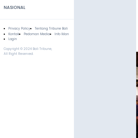
NASIONAL
Privacy Policy
Tentang Tribune Bali
Footer
Kontak
Pedoman Media
Info Iklan
Login
Copyright © 2024 Bali Tribune,
All Right Reserved.