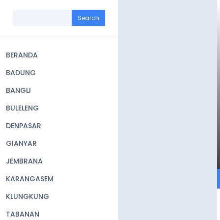
Skip
to
Search
main
content
BERANDA
Main
BADUNG
navigation
BANGLI
BULELENG
DENPASAR
GIANYAR
JEMBRANA
KARANGASEM
KLUNGKUNG
TABANAN