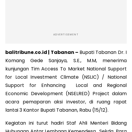
ADVERTISEMENT
balitribune.co.id | Tabanan –
Bupati Tabanan Dr. I
Komang Gede Sanjaya, S.E., M.M, menerima
kunjungan Tim Access To Market National Support
for Local Investment Climate (NSLIC) / National
Support for Enhancing Local and Regional
Economic Development (NSELRED) Project dalam
acara pemaparan aksi investor, di ruang rapat
lantai 3 Kantor Bupati Tabanan, Rabu (15/12).
Kegiatan ini turut hadiri Staf Ahli Menteri Bidang
Hubungan Antar Lembaga Kemendesa, Sekda, Para