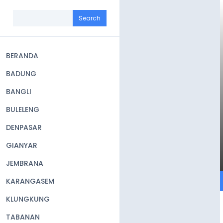
Skip
to
Search
main
content
BERANDA
Main
BADUNG
navigation
BANGLI
BULELENG
DENPASAR
GIANYAR
JEMBRANA
KARANGASEM
KLUNGKUNG
TABANAN