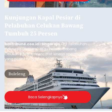
Kunjungan Kapal Pesiar di
Pelabuhan Celukan Bawang
Tumbuh 25 Persen
balitribune.coo.id I Singaraja -
PT Pelabuhan
Indonesia (Persero) atau Pelindo Cabang
Celukan Bawang mencatat kinerja operasional
yang positif hingga Juli 2026. Peningkatan terlihat
dari arus kapal yang mencapai 1,48 juta Gross
Tonnage (GT), atau tumbuh 12,4 persen
Buleleng
dibandingkan periode yang sama tahun lalu
yang tercatat sebesar 1,32 juta GT.
Submitted by
contributor
on
Thu, 08/06/2026 - 20:41
Baca Selengkapnya