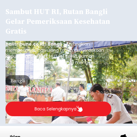
Sambut HUT RI, Rutan Bangli
Gelar Pemeriksaan Kesehatan
Gratis
balitribune.co.id I Bangli -
Serangkian
memperingati hari ulang tahun Kemerdekaan
Republik Indonesia ( HUT RI) ke-81, Rumah
Tahanan Negara Kelas II B Bangli menggelar
kegiatan pemeriksaan kesehatan gratis, Rabu
(6/8/2026).
Bangli
Submitted by
contributor
on
Thu, 08/06/2026 - 20:56
Baca Selengkapnya
Iklan