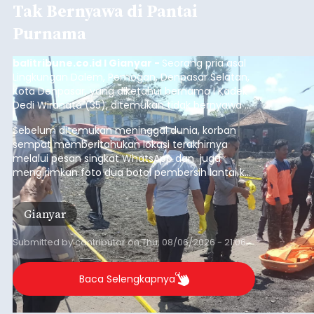
Tak Bernyawa di Pantai
Purnama
balitribune.co.id I Gianyar -
Seorang pria asal
Lingkungan Dalem, Pemogan, Denpasar Selatan,
Kota Denpasar, yang diketahui bernama I Kadek
Dedi Wiranata (35), ditemukan tidak bernyawa di
pesisir Pantai Purnama, Sukawati.
Sebelum ditemukan meninggal dunia, korban
sempat memberitahukan lokasi terakhirnya
melalui pesan singkat WhatsApp dan juga
mengirimkan foto dua botol pembersih lantai ke
istrinya.
Gianyar
Submitted by
contributor
on
Thu, 08/06/2026 - 21:06
Baca Selengkapnya