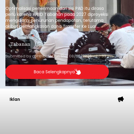
anggaran 2027.
Optimalisasi penerimaan dari sisi PAD itu dirasa
perlu karena APBD Tabanan pada 2027 diproyeksi
mengalami penurunan pendapatan, terutama
akibat pemangkasan dana Transfer Ke Luar
Daerah (TKD) dari pemerintah pusat.
Tabanan
Submitted by
contributor
on
Thu, 08/06/2026 - 20:33
Baca Selengkapnya
Iklan