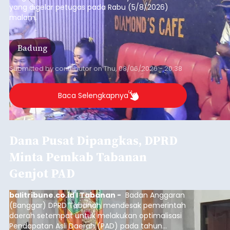
yang digelar petugas pada Rabu (5/8/2026)
malam.
Badung
Submitted by
contributor
on
Thu, 08/06/2026 - 20:38
Baca Selengkapnya
Dana Pusat Dipangkas, DPRD
Minta Pemkab Tabanan
Genjot PAD
balitribune.co.id I Tabanan -
Badan Anggaran
(Banggar) DPRD Tabanan mendesak pemerintah
daerah setempat untuk melakukan optimalisasi
Pendapatan Asli Daerah (PAD) pada tahun