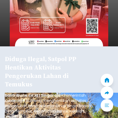
Diduga Ilegal, Satpol PP
Hentikan Aktivitas
Pengerukan Lahan di
Temukus
balitribune.co.id I Singaraja -
Pemerintah
Kabupaten Buleleng menghentikan aktivitas
pengerukan lahan di Banjar Dinas Bingin Banjah,
Desa Temukus, Kecamatan Banjar, setelah
ditemukan indikasi kegiatan pengambilan