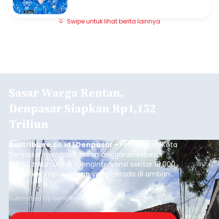
Swipe untuk lihat berita lainnya
Sasar Warga Rentan,
Denpasar Siapkan Rp1,152
Triliun
balitribune.co.id I Denpasar -
Pemerintah Kota
Denpasar mengalokasikan anggaran sebesar
Rp1,152 triliun untuk mengintervensi sekitar 18.000
warga kelompok rentan yang berada di ambang
garis kemiskinan. Langkah strategis ini diambil
guna menjaga masyarakat yang berada pada
Submitted by
contributor
on
Thu, 08/06/2026 - 21:31
kelompok desil 5 dan 6 tersebut agar tidak
merosot ke kategori miskin.