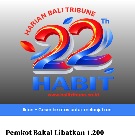
Skip
to
main
content
Iklan - Geser ke atas untuk melanjutkan.
Pemkot Bakal Libatkan 1.200