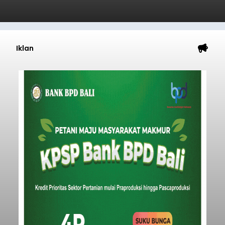
Iklan