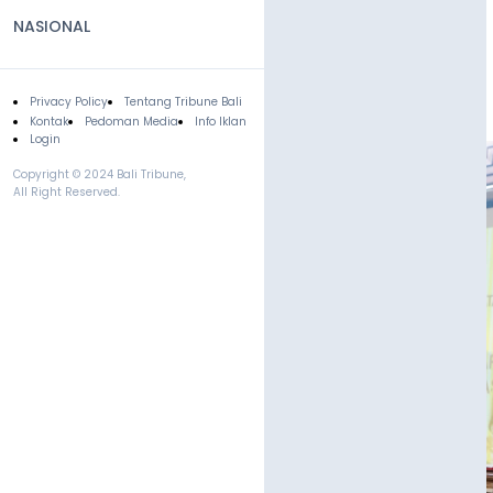
NASIONAL
Privacy Policy
Tentang Tribune Bali
Footer
Kontak
Pedoman Media
Info Iklan
Login
Copyright © 2024 Bali Tribune,
All Right Reserved.