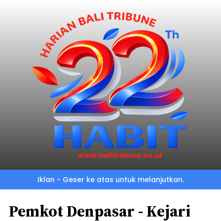
Iklan - Geser ke atas untuk melanjutkan.
Pemkot Denpasar - Kejari