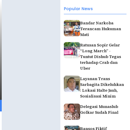
Popular News
Bandar Narkoba
Terancam Hukuman
Mati
Ratusan Sopir Gelar
“Long March” -
Tuntut Dishub Tegas
terhadap Crab dan
Uber
Layanan Trans
Sarbagita Dikeluhkan
: Lokasi Halte Jauh,
Sosialisasi Minim
Delegasi Munaslub
Golkar Sudah Final
Bansos Fiktif