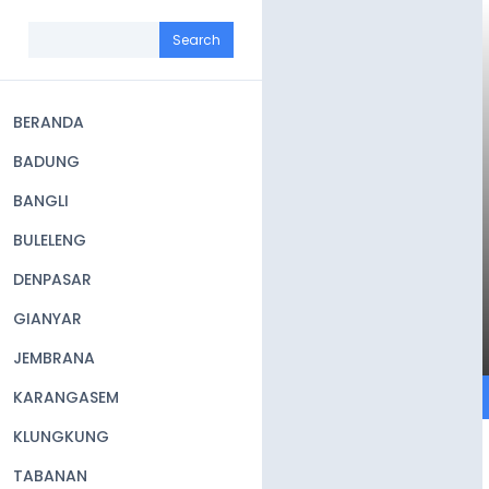
Skip
to
Search
main
content
BERANDA
Main
BADUNG
navigation
BANGLI
BULELENG
DENPASAR
GIANYAR
JEMBRANA
KARANGASEM
KLUNGKUNG
TABANAN