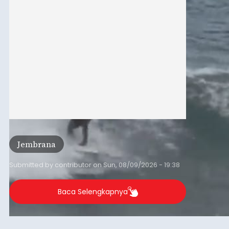
terbaik dan menantang.
Jembrana
Submitted by
contributor
on
Sun, 08/09/2026 - 19:38
Baca Selengkapnya