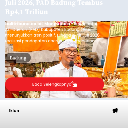
Juli 2026, PAD Badung Tembus
Rp4,1 Triliun
balitribune.co.id I Mangupura -
Pendapatan
Asli Daerah (PAD) Kabupaten Badung terus
menunjukkan tren positif. Hingga akhir Juli 2026,
realisasi pendapatan daerah telah mencapai
Rp4,1 triliun atau rata-rata sekitar Rp730 miliar
per bulan, meningkat signifikan dibandingkan
Badung
rata-rata penerimaan sebelumnya yang berkisar
Rp350 miliar hingga Rp400 miliar per bulan.
Submitted by
contributor
on
Sun, 08/09/2026 - 18:22
Baca Selengkapnya
Iklan