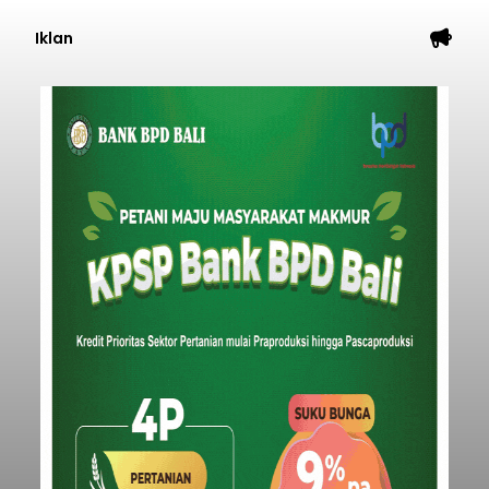
Iklan