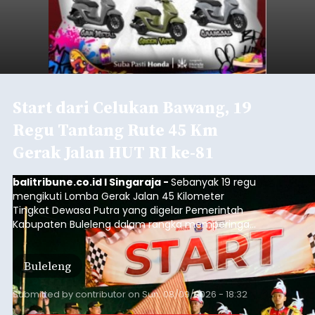
Start dari Celukan Bawang, 19
Regu Tantang Rute 45 Km
Gerak Jalan HUT RI ke-81
balitribune.co.id I Singaraja -
Sebanyak 19 regu
mengikuti Lomba Gerak Jalan 45 Kilometer
Tingkat Dewasa Putra yang digelar Pemerintah
Kabupaten Buleleng dalam rangka memperingati
HUT ke-81 Kemerdekaan Republik Indonesia.
Lomba resmi dimulai dari Lapangan Sepak Bola
Buleleng
Desa Celukan Bawang, Sabtu (8/8/2026) malam.
Submitted by
contributor
on
Sun, 08/09/2026 - 18:32