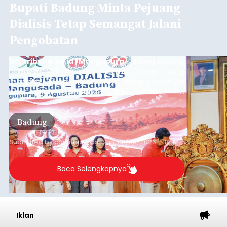
Bupati Badung Minta Pejuang
Dialisis Tetap Semangat Jalani
Pengobatan
balitribune.co.id | Mangupura
- Bupati Badung
I Wayan Adi Arnawa meminta pasien yang
menjalani terapi dialisis untuk tetap semangat
dan tidak berputus asa. Pesan itu
disampaikannya saat menghadiri Sarasehan
Pejuang Dialisis yang digelar RSD Mangusada di
Badung
Ruang Kertha Gosana, Puspem Badung, Minggu
(9/8/2026).
Submitted by
contributor
on
Sun, 08/09/2026 - 18:44
Baca Selengkapnya
Iklan