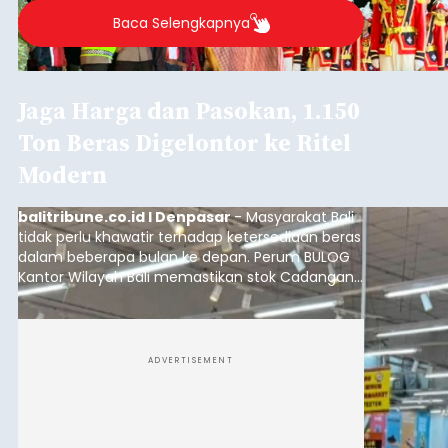
Baca Selengkapnya
Jaga Harga dan Pasokan, 1.150
Ton Beras Digelontor ke Ritel
Modern
balitribune.co.id I Denpasar
- Masyarakat Bali
tidak perlu khawatir terhadap ketersediaan beras
dalam beberapa bulan ke depan. Perum BULOG
Kantor Wilayah Bali memastikan stok Cadangan
Beras Pemerintah (CBP) masih dalam kondisi
aman, bahkan diproyeksikan mampu memenuhi
kebutuhan masyarakat hingga sekitar 10 bulan.
ADVERTISEMENT