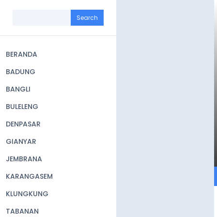
Skip
to
Search
main
content
BERANDA
Main
BADUNG
navigation
BANGLI
BULELENG
DENPASAR
GIANYAR
JEMBRANA
KARANGASEM
KLUNGKUNG
TABANAN