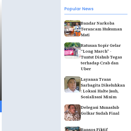
Popular News
Bandar Narkoba
Terancam Hukuman
Mati
Ratusan Sopir Gelar
“Long March” -
Tuntut Dishub Tegas
terhadap Crab dan
Uber
Layanan Trans
Sarbagita Dikeluhkan
: Lokasi Halte Jauh,
Sosialisasi Minim
Delegasi Munaslub
Golkar Sudah Final
Bansos Fiktif