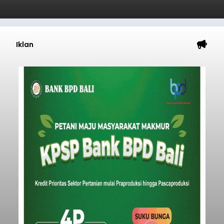
Iklan