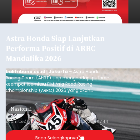
Astra Honda Siap Lanjutkan
Performa Positif di ARRC
Mandalika 2026
balitribune.co.id | Jakarta
– Astra Honda
Racing Team (AHRT) siap menghadapi putaran
keempat Idemitsu FIM Asia Road Racing
Championship (ARRC) 2026 yang akan
berlangsung di Pertamina Mandalika
International Circuit, Lombok, Nusa Tenggara
Nasional
Barat, pada 7–9 Agustus 2026.
Submitted by
contributor
on
Fri, 08/07/2026 - 07:44
Baca Selengkapnya