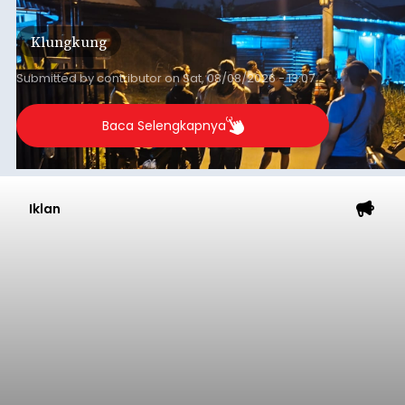
keributan di barat Pasar Galiran, peristiwa serupa
kini menimpa seorang pemuda asal Kabupaten
Klungkung
Sumba Barat Daya (SBD), Nusa Tenggara Timur
(NTT).
Submitted by
contributor
on
Sat, 08/08/2026 - 13:07
Baca Selengkapnya
Iklan