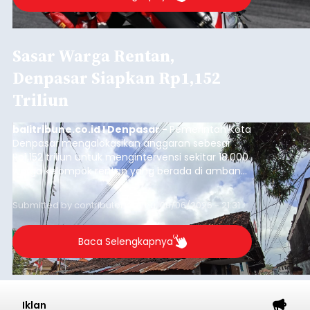
Sasar Warga Rentan,
Denpasar Siapkan Rp1,152
Triliun
balitribune.co.id I Denpasar -
Pemerintah Kota
Denpasar mengalokasikan anggaran sebesar
Rp1,152 triliun untuk mengintervensi sekitar 18.000
warga kelompok rentan yang berada di ambang
garis kemiskinan. Langkah strategis ini diambil
guna menjaga masyarakat yang berada pada
Submitted by
contributor
on
Thu, 08/06/2026 - 21:31
kelompok desil 5 dan 6 tersebut agar tidak
merosot ke kategori miskin.
Baca Selengkapnya
Iklan