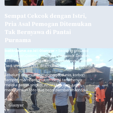
Sempat Cekcok dengan Istri,
Pria Asal Pemogan Ditemukan
Tak Bernyawa di Pantai
Purnama
balitribune.co.id I Gianyar -
Seorang pria asal
Lingkungan Dalem, Pemogan, Denpasar Selatan,
Kota Denpasar, yang diketahui bernama I Kadek
Dedi Wiranata (35), ditemukan tidak bernyawa di
pesisir Pantai Purnama, Sukawati.
Sebelum ditemukan meninggal dunia, korban
sempat memberitahukan lokasi terakhirnya
melalui pesan singkat WhatsApp dan juga
mengirimkan foto dua botol pembersih lantai ke
istrinya.
Gianyar