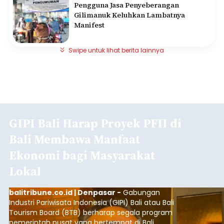
Pengguna Jasa Penyeberangan
Gilimanuk Keluhkan Lambatnya
Manifest
Swipe untuk lihat berita lainnya
GIPI Bali Harap Proyek PFII di
Bali Membawa Manfaat
Ekonomi bagi Masyarakat
Lokal
balitribune.co.id | Denpasar -
Gabungan
Industri Pariwisata Indonesia (GIPI) Bali atau Bali
Tourism Board (BTB) berharap segala program
pemerintah pusat yang bertempat di Bali