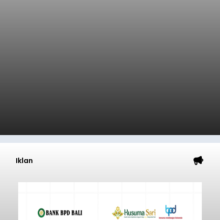
Iklan