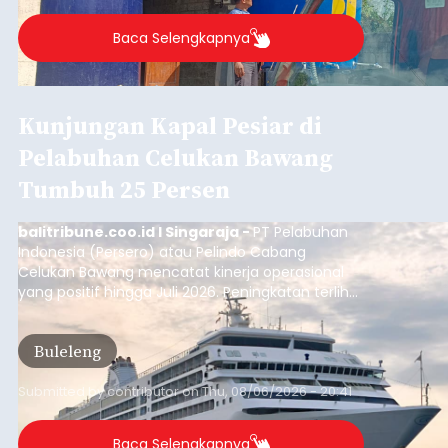
Buleleng.
Baca Selengkapnya
Kunjungan Kapal Pesiar di
Pelabuhan Celukan Bawang
Tumbuh 25 Persen
balitribune.coo.id I Singaraja -
PT Pelabuhan
Indonesia (Persero) atau Pelindo Cabang
Celukan Bawang mencatat kinerja operasional
yang positif hingga Juli 2026. Peningkatan terlihat
dari arus kapal yang mencapai 1,48 juta Gross
Tonnage (GT), atau tumbuh 12,4 persen
Buleleng
dibandingkan periode yang sama tahun lalu
yang tercatat sebesar 1,32 juta GT.
Submitted by
contributor
on
Thu, 08/06/2026 - 20:41
Baca Selengkapnya