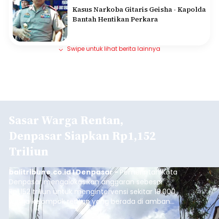
Kasus Narkoba Gitaris Geisha - Kapolda
Bantah Hentikan Perkara
Swipe untuk lihat berita lainnya
Sasar Warga Rentan,
Denpasar Siapkan Rp1,152
Triliun
balitribune.co.id I Denpasar -
Pemerintah Kota
Denpasar mengalokasikan anggaran sebesar
Rp1,152 triliun untuk mengintervensi sekitar 18.000
warga kelompok rentan yang berada di ambang
garis kemiskinan. Langkah strategis ini diambil