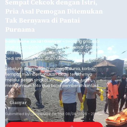
Sempat Cekcok dengan Istri,
Pria Asal Pemogan Ditemukan
Tak Bernyawa di Pantai
Purnama
balitribune.co.id I Gianyar -
Seorang pria asal
Lingkungan Dalem, Pemogan, Denpasar Selatan,
Kota Denpasar, yang diketahui bernama I Kadek
Dedi Wiranata (35), ditemukan tidak bernyawa di
pesisir Pantai Purnama, Sukawati.
Sebelum ditemukan meninggal dunia, korban
sempat memberitahukan lokasi terakhirnya
melalui pesan singkat WhatsApp dan juga
mengirimkan foto dua botol pembersih lantai ke
istrinya.
Gianyar
Submitted by
contributor
on
Thu, 08/06/2026 - 21:06