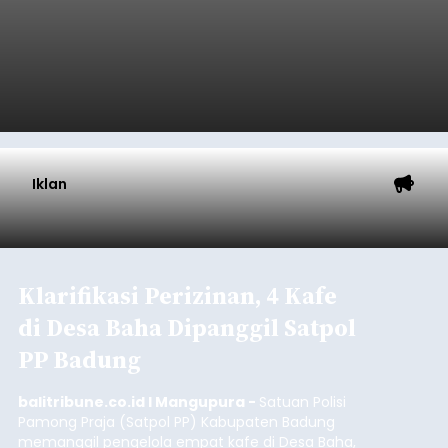
Iklan
Klarifikasi Perizinan, 4 Kafe
di Desa Baha Dipanggil Satpol
PP Badung
balitribune.co.id I Mangupura -
Satuan Polisi
Pamong Praja (Satpol PP) Kabupaten Badung
memanggil pengelola empat kafe di Desa Baha,