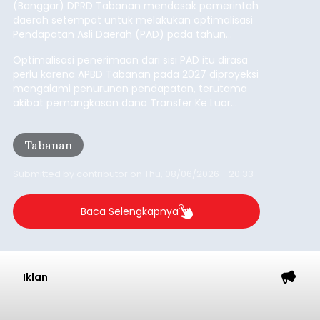
(Banggar) DPRD Tabanan mendesak pemerintah
daerah setempat untuk melakukan optimalisasi
Pendapatan Asli Daerah (PAD) pada tahun
anggaran 2027.
Optimalisasi penerimaan dari sisi PAD itu dirasa
perlu karena APBD Tabanan pada 2027 diproyeksi
mengalami penurunan pendapatan, terutama
akibat pemangkasan dana Transfer Ke Luar
Daerah (TKD) dari pemerintah pusat.
Tabanan
Submitted by
contributor
on
Thu, 08/06/2026 - 20:33
Baca Selengkapnya
Iklan