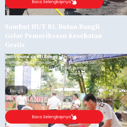
Baca Selengkapnya
Sambut HUT RI, Rutan Bangli
Gelar Pemeriksaan Kesehatan
Gratis
balitribune.co.id I Bangli -
Serangkian
memperingati hari ulang tahun Kemerdekaan
Republik Indonesia ( HUT RI) ke-81, Rumah
Tahanan Negara Kelas II B Bangli menggelar
kegiatan pemeriksaan kesehatan gratis, Rabu
(6/8/2026).
Bangli
Submitted by
contributor
on
Thu, 08/06/2026 - 20:56
Baca Selengkapnya