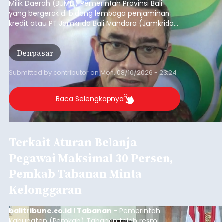
Iklan