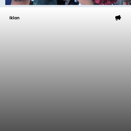
Submitted by
contributor
on
Mon, 08/10/2026 - 22:08
Baca Selengkapnya
Bawaslu Gianyar Motivasi Hak
Pilih Penyandang Disabilitas
balitribune.co.id I Gianyar -
Penyandang
disabilitas yang telah memenuhi syarat sebagai
pemilih didorong untuk aktif menggunakan hak
politiknya dalam setiap agenda demokrasi.
Bawaslu Kabupaten Gianyar menegaskan, kondisi
disabilitas tidak boleh menjadi penghalang bagi
Gianyar
warga negara untuk menggunakan hak pilih.
Submitted by
contributor
on
Mon, 08/10/2026 - 22:03