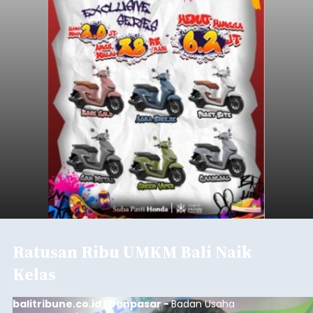
untuk mengantisipasi dampak fiskal pada APBD
2027.
Tabanan
Submitted by
contributor
on
Mon, 08/10/2026 - 23:16
Baca Selengkapnya
Iklan