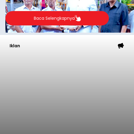
Iklan