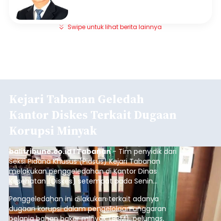
Baca Selengkapnya
Bali Didorong Jadi Pusat
Pendidikan Internasional
balitribune.co.id I Tabanan -
Bali selama ini
dikenal luas sebagai destinasi pariwisata dunia.
Namun, Pulau Dewata kini juga terus didorong
untuk memperkuat posisi sebagai pusat
pendidikan internasional atau "education hub".
Denpasar
Submitted by
contributor
on
Mon, 08/10/2026 - 23:28
Baca Selengkapnya