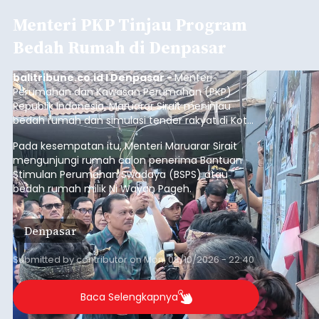
Iklan
Hilang Kendali, Pemotor
Tewas Hantam Pohon
Perindang
balitribune.co.id I Gianyar -
Kecelakaan lalu
lintas terjadi di Jalan Raya Bypass Dharma Giri,
Kelurahan Bitra, Kecamatan/Kabupaten Gianyar,
Senin (10/8/2026) pagi. Seorang pengendara
Yamaha NMAX meninggal dunia setelah diduga
kehilangan kendali saat hendak bermanuver.
Gianyar