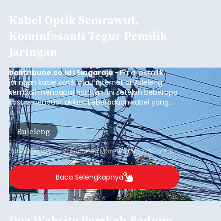
Baca Selengkapnya
Pemkab Badung Kucurkan
Hibah Rp1,7 Miliar Untuk
Karya Agung di Pura Dalem
Batubayan Abiansemal
balitribune.co.id I Mangupura -
Pemerintah
Kabupaten Badung memberikan dukungan
terhadap pelaksanaan Karya Agung di Pura
Dalem, Banjar Batubayan, Desa Adat Batubayan,
Kecamatan Abiansemal. Dukungan tersebut
diwujudkan melalui bantuan hibah sebesar Rp1,7
Badung
miliar dari Anggaran Induk Tahun 2026.
Submitted by
contributor
on
Mon, 08/10/2026 - 22:55