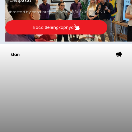
Iklan
Ratusan Ribu UMKM Bali Naik
Kelas
balitribune.co.id I Denpasar -
Badan Usaha
Milik Daerah (BUMD) Pemerintah Provinsi Bali
yang bergerak di bidang lembaga penjaminan
kredit atau PT Jamkrida Bali Mandara (Jamkrida
Bali) telah mencatatkan penjaminan kredit
kepada 549 ribu usaha mikro, kecil dan
Denpasar
menengah (UMKM) di Bali.