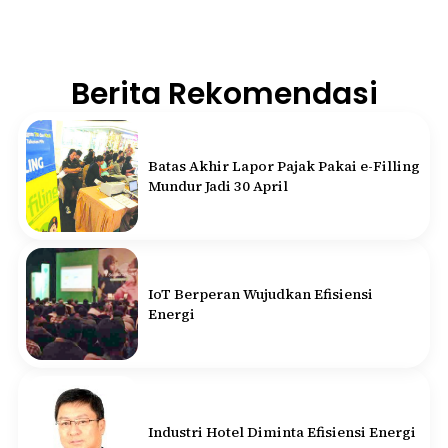
Kejari Tabanan Geledah
Kantor Diskes Terkait Dugaan
Korupsi Minyak
balitribune.co.id I Tabanan
- Tim penyidik dari
Seksi Pidana Khusus (Pidsus) Kejari Tabanan
melakukan penggeledahan di Kantor Dinas
Kesehatan (Diskes) setempat pada Senin
(10/8/2026).
Penggeledahan ini dilakukan terkait adanya
dugaan korupsi dalam pengelolaan anggaran
belanja bahan bakar minyak (BBM), pelumas,
serta makan minum tahun anggaran 2023-2025.
Tabanan
Submitted by
contributor
on
Mon, 08/10/2026 - 23:33