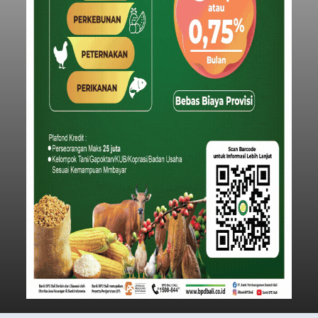
Iklan
Pemkab Badung Kaji Solusi
Bagi Pemilik Lahan
Terdampak Ruang Terbuka
Hijau
balitribune.co.id I Mangupura -
Pemerintah
Kabupaten Badung menegaskan komitmennya
untuk mencari formula solusi terbaik bagi warga
yang tanahnya ditetapkan sebagai Ruang
Terbuka Hijau (RTH) maupun Lahan Pertanian
Pangan Berkelanjutan (LP2B).
Badung
Submitted by
contributor
on
Mon, 08/10/2026 - 22:59