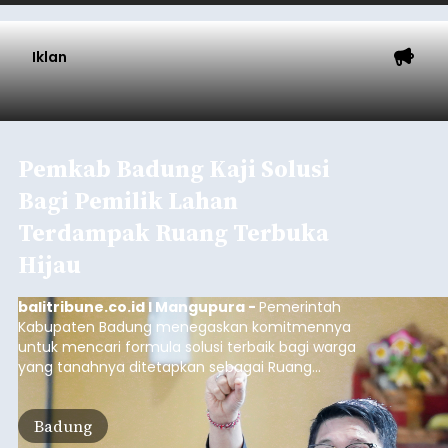
balitribune.co.id I Mangupura -
Pemerintah
Kabupaten Badung terus mematangkan
rencana pembangunan dua pelabuhan yang
diproyeksikan menjadi bagian dari sistem tol laut
sekaligus transportasi publik terintegrasi. Dua
lokasi yang disiapkan berada di Pantai Sekeh,
Badung
Kedonganan, dan Pantai Berawa, Canggu.
Submitted by
contributor
on
Mon, 08/10/2026 - 22:48
Baca Selengkapnya
Menteri PKP Tinjau Program
Bedah Rumah di Denpasar
balitribune.co.id I Denpasar -
Menteri
Perumahan dan Kawasan Perumahan (PKP)
Republik Indonesia, Maruarar Sirait meninjau
bedah rumah dan simulasi tender rakyat di Kota