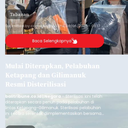
orang tersangka yang saat ini ditahan.
Tabanan
Submitted by
contributor
on
Thu, 08/06/2026 - 06:17
Baca Selengkapnya
Mulai Diterapkan, Pelabuhan
Ketapang dan Gilimanuk
Resmi Disterilisasi
balitribune.co.id | Negara
- Sterilisasi kini telah
diterapkan secara penuh pada pelabuhan di
lintas Ketapang-Gilimanuk. Sterilisasi pelabuhan
ini secara serentak diimplementasikan bersama
empat pelabuhan utama lainnya, yakni
Pelabuhan Merak, Bakauheni, Kayangan, dan