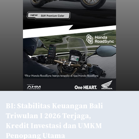
BI: Stabilitas Keuangan Bali
Triwulan I 2026 Terjaga,
Kredit Investasi dan UMKM
Penopang Utama