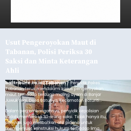
Usut Pengeroyokan Maut di
Tabanan, Polisi Periksa 30
Saksi dan Minta Keterangan
Ahli
balitribune.co.id | Tabanan
- Penyidik Polres
Tabanan terus mendalami kasus pengeroyokan
maut terhadap terduga maling ayam di Banjar
Juwuk Legi, Desa Batunya, Kecamatan Baturiti
yang terjadi beberapa waktu lalu.
Dalam perkembangannya, penyidik kepolisian
sudah memeriksa 30 orang saksi. Tidak hanya itu,
penyidik juga melibatkan ahli pidana untuk
memperkuat konstruksi hukum terhadap lima