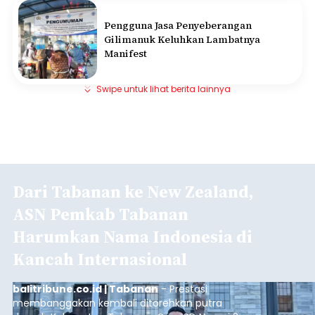
Pengguna Jasa Penyeberangan
Gilimanuk Keluhkan Lambatnya
Manifest
Swipe untuk lihat berita lainnya
Dari Tabanan ke New Zealand,
ASN Pemkab Tabanan
Harumkan Nama Indonesia di
Kancah Internasional
balitribune.co.id | Tabanan
- Prestasi
membanggakan kembali ditorehkan putra