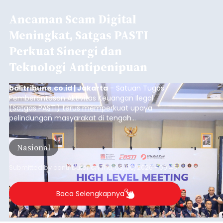
Ancaman Scam Digital
Meningkat, Satgas PASTI
Perkuat Sinergi dan
Teknologi Antipenipuan
balitribune.co.id | Jakarta
- Satuan Tugas
Pemberantasan Aktivitas Keuangan Ilegal
(Satgas PASTI) terus memperkuat upaya
pelindungan masyarakat di tengah
meningkatnya ancaman penipuan digital yang
semakin kompleks.
Nasional
Submitted by
contributor
on
Thu, 08/06/2026 - 09:45
Baca Selengkapnya