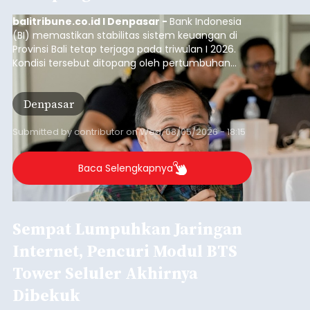
balitribune.co.id I Denpasar -
Bank Indonesia
(BI) memastikan stabilitas sistem keuangan di
Provinsi Bali tetap terjaga pada triwulan I 2026.
Kondisi tersebut ditopang oleh pertumbuhan
penyaluran kredit yang masih positif, terutama
pada sektor-sektor utama penggerak ekonomi
Denpasar
daerah, dengan risiko kredit yang tetap
terkendali.
Submitted by
contributor
on
Wed, 08/05/2026 - 18:15
Baca Selengkapnya
Sempat Lumpuhkan Jaringan
Internet, Pencuri Modul BTS
Tower Seluler Akhirnya
Dibekuk