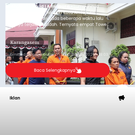
balitribune.co.id I Amlapura -
Lumpuhnya
jaringan internet di wilayah Kota Amlapura
selama berhari-hari pada beberapa waktu lalu
akhirnya terjawab sudah. Ternyata empat Tower
BTS Seluler yang berada di lokasi berbeda di
wilayah Karangasem telah dibobol maling,
Karangasem
dimana bagian modul penguat signal yang
berada di Tower BTS Seluler itu hilang dicuri.
Submitted by
contributor
on
Wed, 08/05/2026 - 18:03
Baca Selengkapnya
Iklan