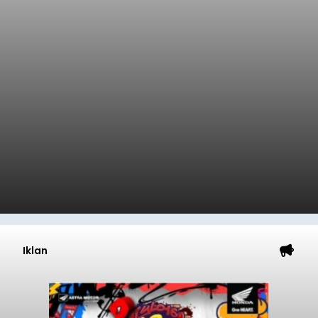
Iklan