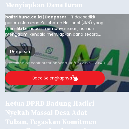
Menyiapkan Dana Iuran
balitribune.co.id | Denpasar
- Tidak sedikit
peserta Jaminan Kesehatan Nasional (JKN) yang
memiliki kemauan membayar iuran, namun
mengalami kendala menyiapkan dana secara
penuh saat jatuh tempo pembayaran iuran.
Kondisi ini terutama dialami oleh peserta
Denpasar
segmen Pekerja Bukan Penerima Upah (PBPU)
yang memiliki penghasilan tidak tetap.
Submitted by
contributor
on
Wed, 08/05/2026 - 20:43
Baca Selengkapnya
Ketua DPRD Badung Hadiri
Nyekah Massal Desa Adat
Tuban, Tegaskan Komitmen