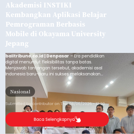
Akademisi INSTIKI
Kembangkan Aplikasi Belajar
Pemrograman Berbasis
Mobile di Okayama University
Jepang
balitribune.co.id | Denpasar
– Era pendidikan
digital menuntut fleksibilitas tanpa batas.
Menjawab tantangan tersebut, akademisi asal
Indonesia baru-baru ini sukses melaksanakan
program Pengabdian Kepada Masyarakat (PKM)
skala internasional di Distributed Systems
Nasional
Laboratory, Okayama University, Jepang.
Submitted by
contributor
on
Thu, 08/06/2026 - 12:20
Baca Selengkapnya