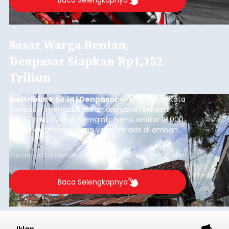
Sasar Warga Rentan,
Denpasar Siapkan Rp1,152
Triliun
balitribune.co.id I Denpasar -
Pemerintah Kota
Denpasar mengalokasikan anggaran sebesar
Rp1,152 triliun untuk mengintervensi sekitar 18.000
warga kelompok rentan yang berada di ambang
garis kemiskinan. Langkah strategis ini diambil
guna menjaga masyarakat yang berada pada
Submitted by
contributor
on
Thu, 08/06/2026 - 21:31
kelompok desil 5 dan 6 tersebut agar tidak
merosot ke kategori miskin.
Baca Selengkapnya
Iklan