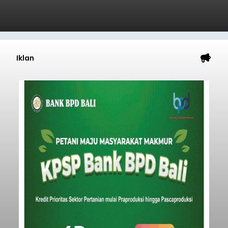
Iklan