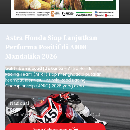
Astra Honda Siap Lanjutkan
Performa Positif di ARRC
Mandalika 2026
balitribune.co.id | Jakarta
– Astra Honda
Racing Team (AHRT) siap menghadapi putaran
keempat Idemitsu FIM Asia Road Racing
Championship (ARRC) 2026 yang akan
berlangsung di Pertamina Mandalika
International Circuit, Lombok, Nusa Tenggara
Nasional
Barat, pada 7–9 Agustus 2026.
Submitted by
contributor
on
Fri, 08/07/2026 - 07:44
Baca Selengkapnya