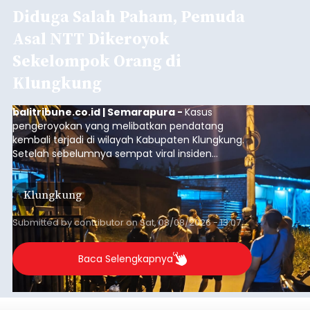
Diduga Salah Paham, Pemuda
Asal NTT Dikeroyok
Sekelompok Orang di
Klungkung
balitribune.co.id | Semarapura -
Kasus
pengeroyokan yang melibatkan pendatang
kembali terjadi di wilayah Kabupaten Klungkung.
Setelah sebelumnya sempat viral insiden
keributan di barat Pasar Galiran, peristiwa serupa
kini menimpa seorang pemuda asal Kabupaten
Klungkung
Sumba Barat Daya (SBD), Nusa Tenggara Timur
(NTT).
Submitted by
contributor
on
Sat, 08/08/2026 - 13:07
Baca Selengkapnya