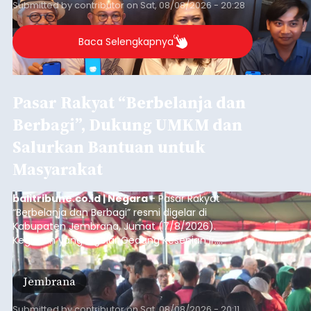
Submitted by
contributor
on
Sat, 08/08/2026 - 20:28
Denpasar.
Baca Selengkapnya
Pasar Rakyat “Berbelanja dan
Berbagi”, Dukung UMKM dan
Salurkan Bantuan untuk
Masyarakat
balitribune.co.id | Negara
- Pasar Rakyat
“Berbelanja dan Berbagi” resmi digelar di
Kabupaten Jembrana, Jumat (7/8/2026).
Kegiatan yang digelar Gedung Kesenian Ir.
Soekarno ini memadukan pemberdayaan
ekonomi masyarakat dengan aksi sosial tersebut
Jembrana
mendapat antusiasme tinggi dan mencatat nilai
transaksi mencapai Rp672.733.200.
Submitted by
contributor
on
Sat, 08/08/2026 - 20:11