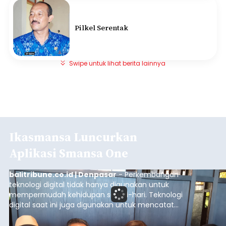
Pilkel Serentak
Swipe untuk lihat berita lainnya
Ikasmansa Luncurkan
Aplikasi Smansa One
balitribune.co.id | Denpasar
- Perkembangan
teknologi digital tidak hanya digunakan untuk
mempermudah kehidupan sehari-hari. Teknologi
digital saat ini juga digunakan untuk mencatat
dan mengelola data base alumni dari suatu
sekolah, salah satunya adalah alumni SMA 1