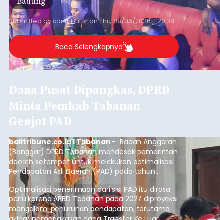
Badung
Submitted by
contributor
on
Thu, 08/06/2026 - 20:38
Baca Selengkapnya
Dana Pusat Dipangkas, DPRD
Minta Pemkab Tabanan
Genjot PAD
balitribune.co.id I Tabanan -
Badan Anggaran
(Banggar) DPRD Tabanan mendesak pemerintah
daerah setempat untuk melakukan optimalisasi
Pendapatan Asli Daerah (PAD) pada tahun
anggaran 2027.
Optimalisasi penerimaan dari sisi PAD itu dirasa
perlu karena APBD Tabanan pada 2027 diproyeksi
mengalami penurunan pendapatan, terutama
akibat pemangkasan dana Transfer Ke Luar