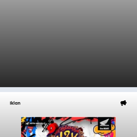
Iklan