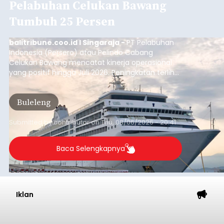
Pelabuhan Celukan Bawang
Tumbuh 25 Persen
balitribune.coo.id I Singaraja -
PT Pelabuhan
Indonesia (Persero) atau Pelindo Cabang
Celukan Bawang mencatat kinerja operasional
yang positif hingga Juli 2026. Peningkatan terlihat
dari arus kapal yang mencapai 1,48 juta Gross
Tonnage (GT), atau tumbuh 12,4 persen
Buleleng
dibandingkan periode yang sama tahun lalu
yang tercatat sebesar 1,32 juta GT.
Submitted by
contributor
on
Thu, 08/06/2026 - 20:41
Baca Selengkapnya
Iklan