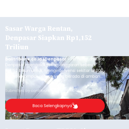
Sasar Warga Rentan,
Denpasar Siapkan Rp1,152
Triliun
balitribune.co.id I Denpasar -
Pemerintah Kota
Denpasar mengalokasikan anggaran sebesar
Rp1,152 triliun untuk mengintervensi sekitar 18.000
warga kelompok rentan yang berada di ambang
garis kemiskinan. Langkah strategis ini diambil
guna menjaga masyarakat yang berada pada
Submitted by
contributor
on
Thu, 08/06/2026 - 21:31
kelompok desil 5 dan 6 tersebut agar tidak
merosot ke kategori miskin.
Baca Selengkapnya