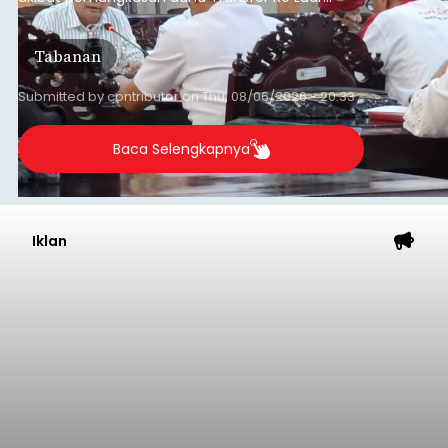
Daerah (TKD) dari pemerintah pusat.
Tabanan
Submitted by
contributor
on
Thu, 08/06/2026 - 20:33
Baca Selengkapnya
Iklan