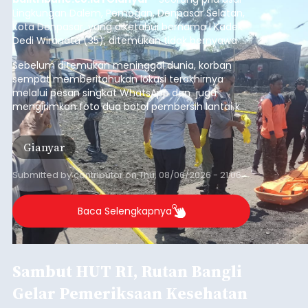
Lingkungan Dalem, Pemogan, Denpasar Selatan,
Kota Denpasar, yang diketahui bernama I Kadek
Dedi Wiranata (35), ditemukan tidak bernyawa di
pesisir Pantai Purnama, Sukawati.
Sebelum ditemukan meninggal dunia, korban
sempat memberitahukan lokasi terakhirnya
melalui pesan singkat WhatsApp dan juga
mengirimkan foto dua botol pembersih lantai ke
istrinya.
Gianyar
Submitted by
contributor
on
Thu, 08/06/2026 - 21:06
Baca Selengkapnya
Sambut HUT RI, Rutan Bangli
Gelar Pemeriksaan Kesehatan