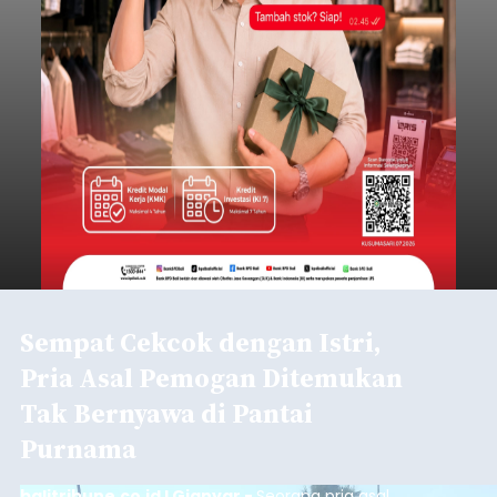
Sempat Cekcok dengan Istri,
Pria Asal Pemogan Ditemukan
Tak Bernyawa di Pantai
Purnama
balitribune.co.id I Gianyar -
Seorang pria asal