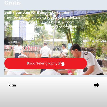
Gratis
balitribune.co.id I Bangli -
Serangkian
memperingati hari ulang tahun Kemerdekaan
Republik Indonesia ( HUT RI) ke-81, Rumah
Tahanan Negara Kelas II B Bangli menggelar
kegiatan pemeriksaan kesehatan gratis, Rabu
(6/8/2026).
Bangli
Submitted by
contributor
on
Thu, 08/06/2026 - 20:56
Baca Selengkapnya
Iklan