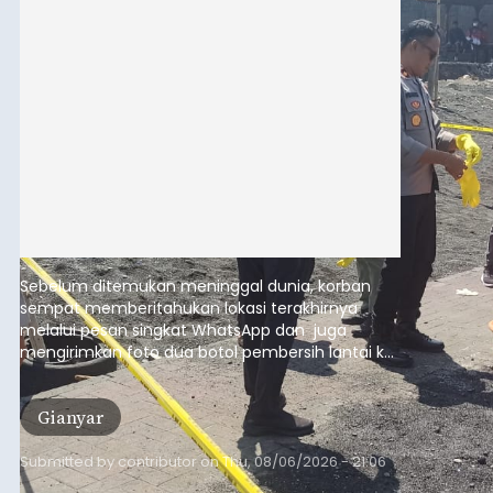
Sebelum ditemukan meninggal dunia, korban
sempat memberitahukan lokasi terakhirnya
melalui pesan singkat WhatsApp dan juga
mengirimkan foto dua botol pembersih lantai ke
istrinya.
Gianyar
Submitted by
contributor
on
Thu, 08/06/2026 - 21:06