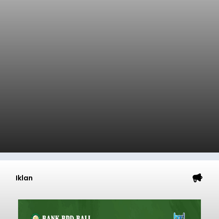
Iklan