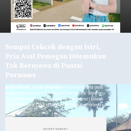
Sempat Cekcok dengan Istri,
Pria Asal Pemogan Ditemukan
Tak Bernyawa di Pantai
Purnama
balitribune.co.id I Gianyar -
Seorang pria asal
Lingkungan Dalem, Pemogan, Denpasar Selatan,
Kota Denpasar, yang diketahui bernama I Kadek
Dedi Wiranata (35), ditemukan tidak bernyawa di
pesisir Pantai Purnama, Sukawati.
ADVERTISEMENT