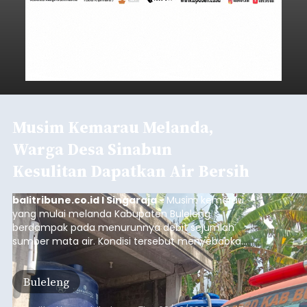
Musim Kemarau Melanda,
Warga Desa Sinabun
Kesulitan Dapatkan Air Bersih
balitribune.co.id I Singaraja -
Musim kemarau
yang mulai melanda Kabupaten Buleleng
berdampak pada menurunnya debit sejumlah
sumber mata air. Kondisi tersebut menyebabkan
warga di beberapa desa mulai mengalami
kesulitan mendapatkan air bersih, terutama
Buleleng
untuk memenuhi kebutuhan mandi, cuci, dan
kakus (MCK). Seperti yang dialami warga Desa