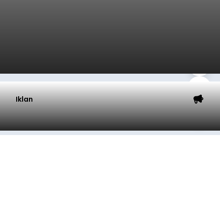
Iklan
Klarifikasi Perizinan, 4 Kafe
di Desa Baha Dipanggil Satpol
PP Badung
balitribune.co.id I Mangupura -
Satuan Polisi
Pamong Praja (Satpol PP) Kabupaten Badung