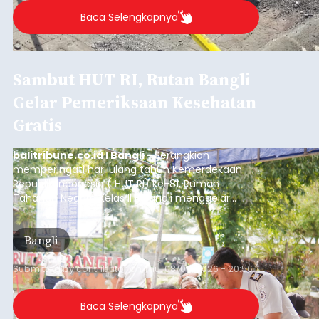
Baca Selengkapnya
Sambut HUT RI, Rutan Bangli
Gelar Pemeriksaan Kesehatan
Gratis
balitribune.co.id I Bangli -
Serangkian
memperingati hari ulang tahun Kemerdekaan
Republik Indonesia ( HUT RI) ke-81, Rumah
Tahanan Negara Kelas II B Bangli menggelar
kegiatan pemeriksaan kesehatan gratis, Rabu
(6/8/2026).
Bangli
Submitted by
contributor
on
Thu, 08/06/2026 - 20:56
Baca Selengkapnya