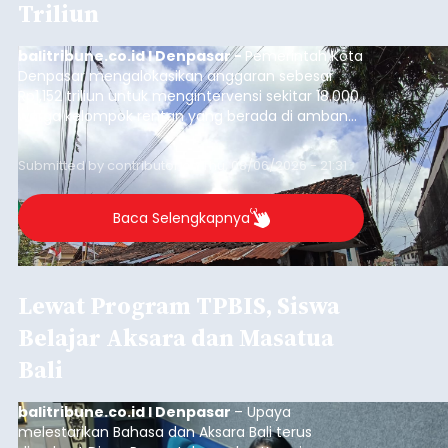
Triliun
balitribune.co.id I Denpasar -
Pemerintah Kota
Denpasar mengalokasikan anggaran sebesar
Rp1,152 triliun untuk mengintervensi sekitar 18.000
warga kelompok rentan yang berada di ambang
garis kemiskinan. Langkah strategis ini diambil
guna menjaga masyarakat yang berada pada
Submitted by
contributor
on
Thu, 08/06/2026 - 21:31
kelompok desil 5 dan 6 tersebut agar tidak
merosot ke kategori miskin.
Baca Selengkapnya
Lewat Program TPBIS, Siswa
Belajar Aksara dan Masatua
Bali
balitribune.co.id I Denpasar
– Upaya
melestarikan Bahasa dan Aksara Bali terus