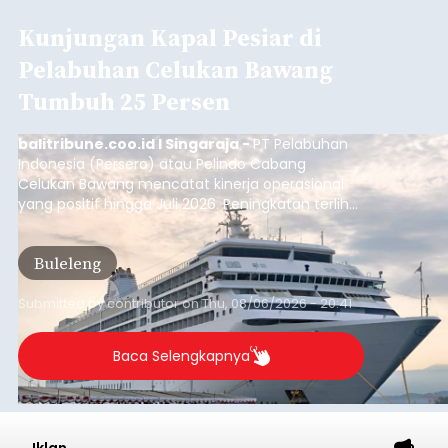
Kunjungan Kapal Pesiar di
Pelabuhan Celukan Bawang
Tumbuh 25 Persen
balitribune.coo.id I Singaraja -
PT Pelabuhan
Indonesia (Persero) atau Pelindo Cabang
Celukan Bawang mencatat kinerja operasional
yang positif hingga Juli 2026. Peningkatan terlihat
dari arus kapal yang mencapai 1,48 juta Gross
Tonnage (GT), atau tumbuh 12,4 persen
Buleleng
dibandingkan periode yang sama tahun lalu
yang tercatat sebesar 1,32 juta GT.
Submitted by
contributor
on
Thu, 08/06/2026 - 20:41
Baca Selengkapnya
Iklan