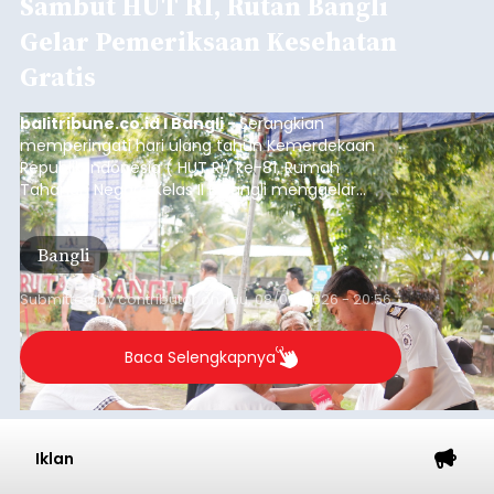
Sambut HUT RI, Rutan Bangli
Gelar Pemeriksaan Kesehatan
Gratis
balitribune.co.id I Bangli -
Serangkian
memperingati hari ulang tahun Kemerdekaan
Republik Indonesia ( HUT RI) ke-81, Rumah
Tahanan Negara Kelas II B Bangli menggelar
kegiatan pemeriksaan kesehatan gratis, Rabu
(6/8/2026).
Bangli
Submitted by
contributor
on
Thu, 08/06/2026 - 20:56
Baca Selengkapnya
Iklan