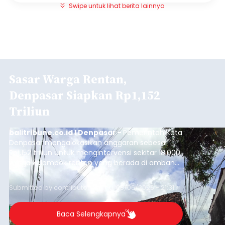
Swipe untuk lihat berita lainnya
Sasar Warga Rentan,
Denpasar Siapkan Rp1,152
Triliun
balitribune.co.id I Denpasar -
Pemerintah Kota
Denpasar mengalokasikan anggaran sebesar
Rp1,152 triliun untuk mengintervensi sekitar 18.000
warga kelompok rentan yang berada di ambang
garis kemiskinan. Langkah strategis ini diambil
guna menjaga masyarakat yang berada pada
Submitted by
contributor
on
Thu, 08/06/2026 - 21:31
kelompok desil 5 dan 6 tersebut agar tidak
merosot ke kategori miskin.
Baca Selengkapnya