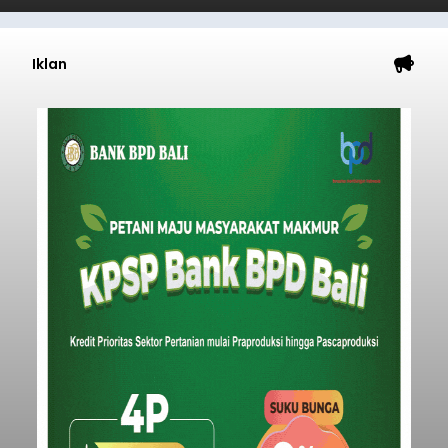
Iklan