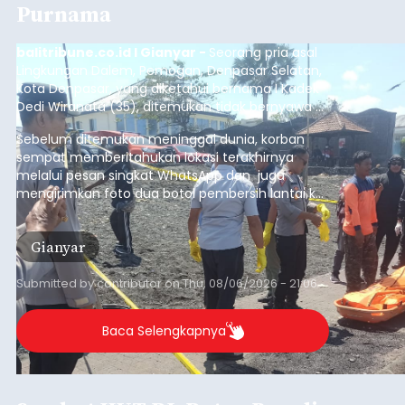
Purnama
balitribune.co.id I Gianyar -
Seorang pria asal
Lingkungan Dalem, Pemogan, Denpasar Selatan,
Kota Denpasar, yang diketahui bernama I Kadek
Dedi Wiranata (35), ditemukan tidak bernyawa di
pesisir Pantai Purnama, Sukawati.
Sebelum ditemukan meninggal dunia, korban
sempat memberitahukan lokasi terakhirnya
melalui pesan singkat WhatsApp dan juga
mengirimkan foto dua botol pembersih lantai ke
istrinya.
Gianyar
Submitted by
contributor
on
Thu, 08/06/2026 - 21:06
Baca Selengkapnya