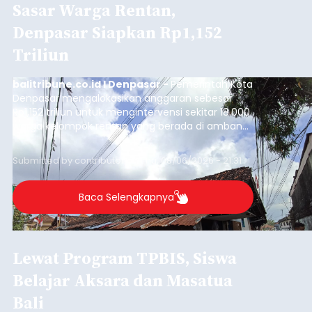
Sasar Warga Rentan,
Denpasar Siapkan Rp1,152
Triliun
balitribune.co.id I Denpasar -
Pemerintah Kota
Denpasar mengalokasikan anggaran sebesar
Rp1,152 triliun untuk mengintervensi sekitar 18.000
warga kelompok rentan yang berada di ambang
garis kemiskinan. Langkah strategis ini diambil
guna menjaga masyarakat yang berada pada
Submitted by
contributor
on
Thu, 08/06/2026 - 21:31
kelompok desil 5 dan 6 tersebut agar tidak
merosot ke kategori miskin.
Baca Selengkapnya
Lewat Program TPBIS, Siswa
Belajar Aksara dan Masatua
Bali