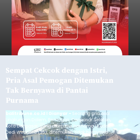
Sempat Cekcok dengan Istri,
Pria Asal Pemogan Ditemukan
Tak Bernyawa di Pantai
Purnama
balitribune.co.id I Gianyar -
Seorang pria asal
Lingkungan Dalem, Pemogan, Denpasar Selatan,
Kota Denpasar, yang diketahui bernama I Kadek
Dedi Wiranata (35), ditemukan tidak bernyawa di
pesisir Pantai Purnama, Sukawati.