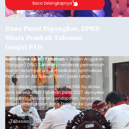
Baca Selengkapnya
Dana Pusat Dipangkas, DPRD
Minta Pemkab Tabanan
Genjot PAD
balitribune.co.id I Tabanan -
Badan Anggaran
(Banggar) DPRD Tabanan mendesak pemerintah
daerah setempat untuk melakukan optimalisasi
Pendapatan Asli Daerah (PAD) pada tahun
anggaran 2027.
Optimalisasi penerimaan dari sisi PAD itu dirasa
perlu karena APBD Tabanan pada 2027 diproyeksi
mengalami penurunan pendapatan, terutama
akibat pemangkasan dana Transfer Ke Luar
Daerah (TKD) dari pemerintah pusat.
Tabanan