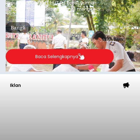
Republik Indonesia ( HUT RI) ke-81, Rumah
Tahanan Negara Kelas II B Bangli menggelar
kegiatan pemeriksaan kesehatan gratis, Rabu
(6/8/2026).
Bangli
Submitted by
contributor
on
Thu, 08/06/2026 - 20:56
Baca Selengkapnya
Iklan