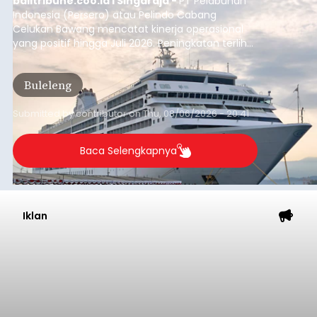
balitribune.coo.id I Singaraja -
PT Pelabuhan
Indonesia (Persero) atau Pelindo Cabang
Celukan Bawang mencatat kinerja operasional
yang positif hingga Juli 2026. Peningkatan terlihat
dari arus kapal yang mencapai 1,48 juta Gross
Tonnage (GT), atau tumbuh 12,4 persen
Buleleng
dibandingkan periode yang sama tahun lalu
yang tercatat sebesar 1,32 juta GT.
Submitted by
contributor
on
Thu, 08/06/2026 - 20:41
Baca Selengkapnya
Iklan