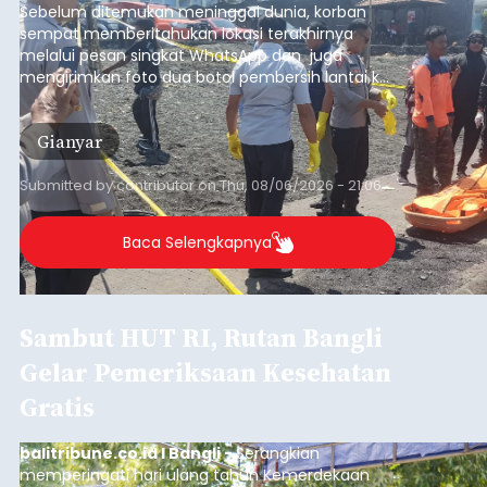
Sebelum ditemukan meninggal dunia, korban
sempat memberitahukan lokasi terakhirnya
melalui pesan singkat WhatsApp dan juga
mengirimkan foto dua botol pembersih lantai ke
istrinya.
Gianyar
Submitted by
contributor
on
Thu, 08/06/2026 - 21:06
Baca Selengkapnya
Sambut HUT RI, Rutan Bangli
Gelar Pemeriksaan Kesehatan
Gratis
balitribune.co.id I Bangli -
Serangkian
memperingati hari ulang tahun Kemerdekaan