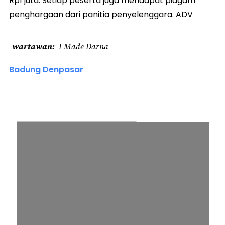
Rp1 juta. Setiap peserta juga mendapat piagam
penghargaan dari panitia penyelenggara. ADV
wartawan
I Made Darna
Badung Denpasar