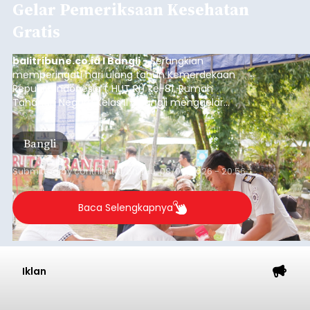
Gelar Pemeriksaan Kesehatan
Gratis
balitribune.co.id I Bangli -
Serangkian
memperingati hari ulang tahun Kemerdekaan
Republik Indonesia ( HUT RI) ke-81, Rumah
Tahanan Negara Kelas II B Bangli menggelar
kegiatan pemeriksaan kesehatan gratis, Rabu
(6/8/2026).
Bangli
Submitted by
contributor
on
Thu, 08/06/2026 - 20:56
Baca Selengkapnya
Iklan