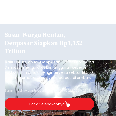
Sasar Warga Rentan,
Denpasar Siapkan Rp1,152
Triliun
balitribune.co.id I Denpasar -
Pemerintah Kota
Denpasar mengalokasikan anggaran sebesar
Rp1,152 triliun untuk mengintervensi sekitar 18.000
warga kelompok rentan yang berada di ambang
garis kemiskinan. Langkah strategis ini diambil
guna menjaga masyarakat yang berada pada
Submitted by
contributor
on
Thu, 08/06/2026 - 21:31
kelompok desil 5 dan 6 tersebut agar tidak
merosot ke kategori miskin.
Baca Selengkapnya