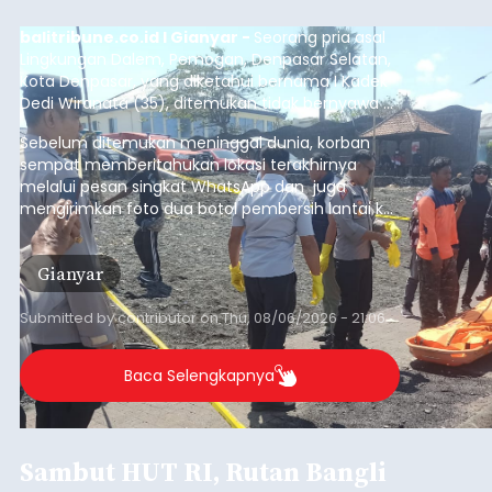
balitribune.co.id I Gianyar -
Seorang pria asal
Lingkungan Dalem, Pemogan, Denpasar Selatan,
Kota Denpasar, yang diketahui bernama I Kadek
Dedi Wiranata (35), ditemukan tidak bernyawa di
pesisir Pantai Purnama, Sukawati.
Sebelum ditemukan meninggal dunia, korban
sempat memberitahukan lokasi terakhirnya
melalui pesan singkat WhatsApp dan juga
mengirimkan foto dua botol pembersih lantai ke
istrinya.
Gianyar
Submitted by
contributor
on
Thu, 08/06/2026 - 21:06
Baca Selengkapnya
Sambut HUT RI, Rutan Bangli