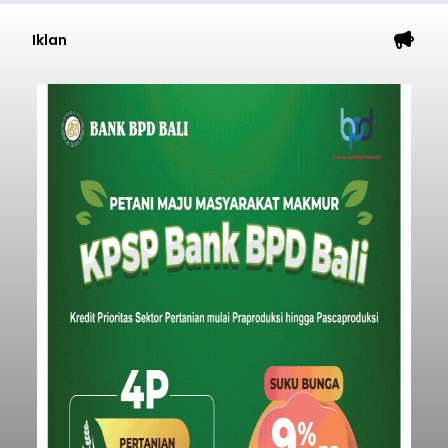
Iklan