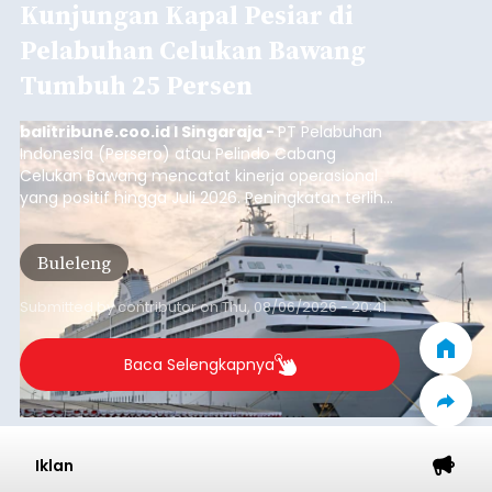
Kunjungan Kapal Pesiar di
Pelabuhan Celukan Bawang
Tumbuh 25 Persen
balitribune.coo.id I Singaraja -
PT Pelabuhan
Indonesia (Persero) atau Pelindo Cabang
Celukan Bawang mencatat kinerja operasional
yang positif hingga Juli 2026. Peningkatan terlihat
dari arus kapal yang mencapai 1,48 juta Gross
Tonnage (GT), atau tumbuh 12,4 persen
Buleleng
dibandingkan periode yang sama tahun lalu
yang tercatat sebesar 1,32 juta GT.
Submitted by
contributor
on
Thu, 08/06/2026 - 20:41
Baca Selengkapnya
Iklan