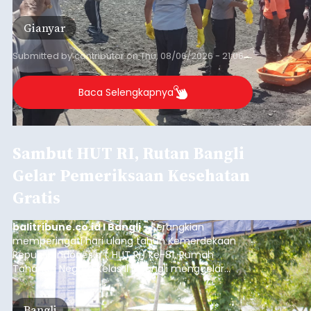
istrinya.
Gianyar
Submitted by
contributor
on
Thu, 08/06/2026 - 21:06
Baca Selengkapnya
Sambut HUT RI, Rutan Bangli
Gelar Pemeriksaan Kesehatan
Gratis
balitribune.co.id I Bangli -
Serangkian
memperingati hari ulang tahun Kemerdekaan
Republik Indonesia ( HUT RI) ke-81, Rumah
Tahanan Negara Kelas II B Bangli menggelar
kegiatan pemeriksaan kesehatan gratis, Rabu
(6/8/2026).
Bangli