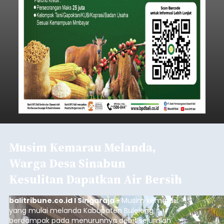
Musim Kemarau Melanda,
Warga Desa Sinabun
Kesulitan Dapatkan Air Bersih
balitribune.co.id I Singaraja -
Musim kemarau
yang mulai melanda Kabupaten Buleleng
berdampak pada menurunnya debit sejumlah