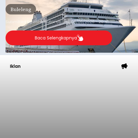
Tonnage (GT), atau tumbuh 12,4 persen
Buleleng
dibandingkan periode yang sama tahun lalu
yang tercatat sebesar 1,32 juta GT.
Submitted by
contributor
on
Thu, 08/06/2026 - 20:41
Baca Selengkapnya
Iklan