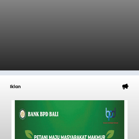
Iklan