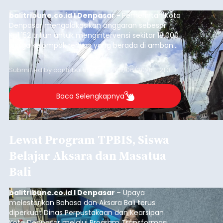
balitribune.co.id I Denpasar -
Pemerintah Kota
Denpasar mengalokasikan anggaran sebesar
Rp1,152 triliun untuk mengintervensi sekitar 18.000
warga kelompok rentan yang berada di ambang
garis kemiskinan. Langkah strategis ini diambil
guna menjaga masyarakat yang berada pada
Submitted by
contributor
on
Thu, 08/06/2026 - 21:31
kelompok desil 5 dan 6 tersebut agar tidak
merosot ke kategori miskin.
Baca Selengkapnya
Lewat Program TPBIS, Siswa
Belajar Aksara dan Masatua
Bali
balitribune.co.id I Denpasar
– Upaya
melestarikan Bahasa dan Aksara Bali terus
diperkuat Dinas Perpustakaan dan Kearsipan
Kota Denpasar melalui Program Transformasi