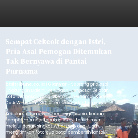
Sempat Cekcok dengan Istri,
Pria Asal Pemogan Ditemukan
Tak Bernyawa di Pantai
Purnama
balitribune.co.id I Gianyar -
Seorang pria asal
Lingkungan Dalem, Pemogan, Denpasar Selatan,
Kota Denpasar, yang diketahui bernama I Kadek
Dedi Wiranata (35), ditemukan tidak bernyawa di
pesisir Pantai Purnama, Sukawati.
Sebelum ditemukan meninggal dunia, korban
sempat memberitahukan lokasi terakhirnya
melalui pesan singkat WhatsApp dan juga
mengirimkan foto dua botol pembersih lantai ke