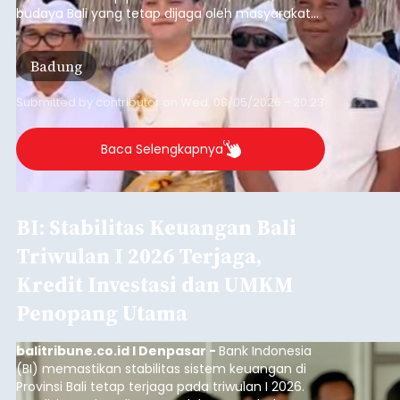
budaya Bali yang tetap dijaga oleh masyarakat
desa adat.
Badung
Submitted by
contributor
on
Wed, 08/05/2026 - 20:23
Baca Selengkapnya
BI: Stabilitas Keuangan Bali
Triwulan I 2026 Terjaga,
Kredit Investasi dan UMKM
Penopang Utama
balitribune.co.id I Denpasar -
Bank Indonesia
(BI) memastikan stabilitas sistem keuangan di
Provinsi Bali tetap terjaga pada triwulan I 2026.