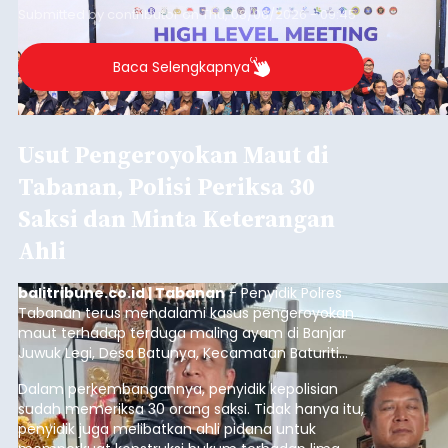
Submitted by
contributor
on
Thu, 08/06/2026 - 09:45
Baca Selengkapnya
Usut Pengeroyokan Maut di
Tabanan, Polisi Periksa 30
Saksi dan Minta Keterangan
Ahli
balitribune.co.id | Tabanan
- Penyidik Polres
Tabanan terus mendalami kasus pengeroyokan
maut terhadap terduga maling ayam di Banjar
Juwuk Legi, Desa Batunya, Kecamatan Baturiti
yang terjadi beberapa waktu lalu.
Dalam perkembangannya, penyidik kepolisian
sudah memeriksa 30 orang saksi. Tidak hanya itu,
penyidik juga melibatkan ahli pidana untuk