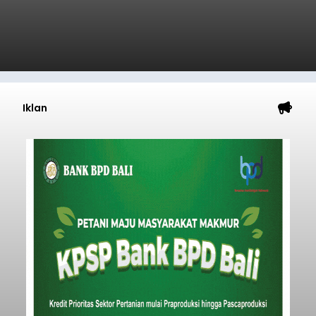
Iklan