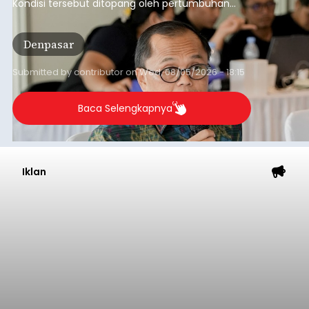
Kondisi tersebut ditopang oleh pertumbuhan
penyaluran kredit yang masih positif, terutama
pada sektor-sektor utama penggerak ekonomi
Denpasar
daerah, dengan risiko kredit yang tetap
terkendali.
Submitted by
contributor
on
Wed, 08/05/2026 - 18:15
Baca Selengkapnya
Iklan