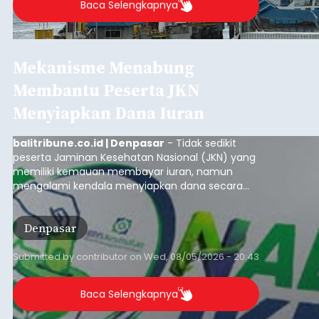
Baca Selengkapnya
Mekanisme Menabung
Membantu Peserta JKN
Menyiapkan Dana Iuran
balitribune.co.id | Denpasar
- Tidak sedikit
peserta Jaminan Kesehatan Nasional (JKN) yang
memiliki kemauan membayar iuran, namun
mengalami kendala menyiapkan dana secara
penuh saat jatuh tempo pembayaran iuran.
Kondisi ini terutama dialami oleh peserta
Denpasar
segmen Pekerja Bukan Penerima Upah (PBPU)
yang memiliki penghasilan tidak tetap.
Submitted by
contributor
on
Wed, 08/05/2026 - 20:43
Baca Selengkapnya