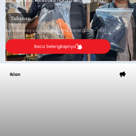
memperkuat konstruksi hukum terhadap lima
orang tersangka yang saat ini ditahan.
Tabanan
Submitted by
contributor
on
Thu, 08/06/2026 - 06:17
Baca Selengkapnya
Iklan