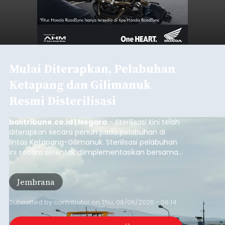
Mulai Diterapkan, Pelabuhan
Ketapang dan Gilimanuk
Resmi Disterilisasi
balitribune.co.id | Negara
- Sterilisasi kini telah
diterapkan secara penuh pada pelabuhan di
lintas Ketapang-Gilimanuk. Sterilisasi pelabuhan
ini secara serentak diimplementasikan bersama
empat pelabuhan utama lainnya, yakni
Pelabuhan Merak, Bakauheni, Kayangan, dan
Jembrana
Lembar pada Rabu (5/8/2026).
Submitted by
contributor
on
Thu, 08/06/2026 - 06:14