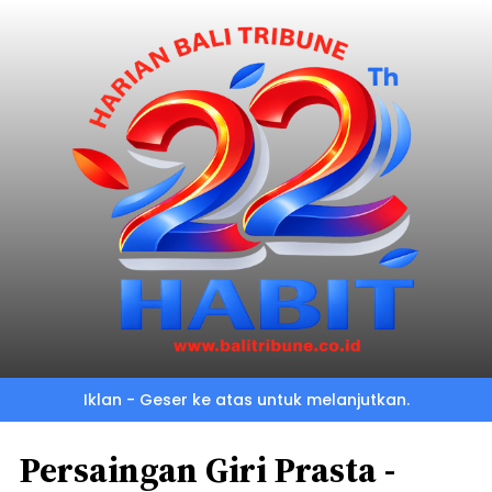
Iklan - Geser ke atas untuk melanjutkan.
Persaingan Giri Prasta -