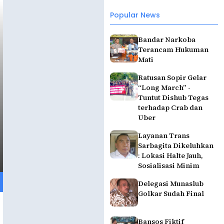
Popular News
Bandar Narkoba
Terancam Hukuman
Mati
Ratusan Sopir Gelar
“Long March” -
Tuntut Dishub Tegas
terhadap Crab dan
Uber
Layanan Trans
Sarbagita Dikeluhkan
: Lokasi Halte Jauh,
Sosialisasi Minim
Delegasi Munaslub
Golkar Sudah Final
Bansos Fiktif