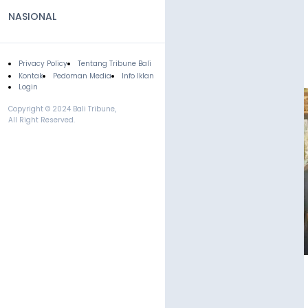
NASIONAL
Privacy Policy
Tentang Tribune Bali
Footer
Kontak
Pedoman Media
Info Iklan
Login
Copyright © 2024 Bali Tribune,
All Right Reserved.