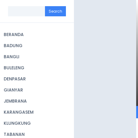
Skip
to
Search
main
content
BERANDA
Main
BADUNG
navigation
BANGLI
BULELENG
DENPASAR
GIANYAR
JEMBRANA
KARANGASEM
KLUNGKUNG
TABANAN