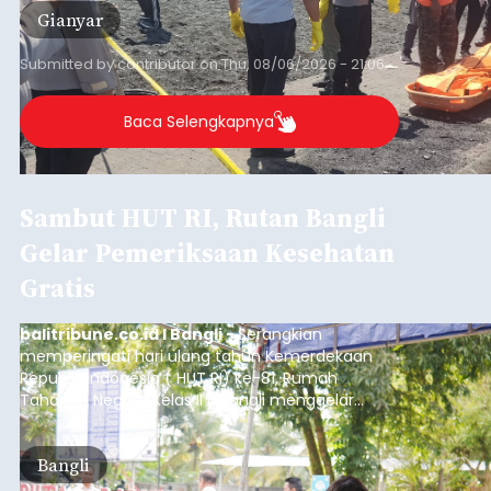
Gianyar
Submitted by
contributor
on
Thu, 08/06/2026 - 21:06
Baca Selengkapnya
Sambut HUT RI, Rutan Bangli
Gelar Pemeriksaan Kesehatan
Gratis
balitribune.co.id I Bangli -
Serangkian
memperingati hari ulang tahun Kemerdekaan
Republik Indonesia ( HUT RI) ke-81, Rumah
Tahanan Negara Kelas II B Bangli menggelar
kegiatan pemeriksaan kesehatan gratis, Rabu
(6/8/2026).
Bangli