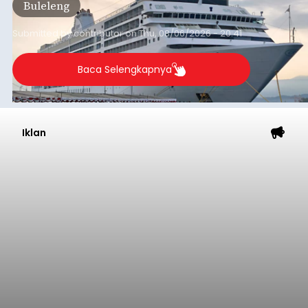
Buleleng
dibandingkan periode yang sama tahun lalu
yang tercatat sebesar 1,32 juta GT.
Submitted by
contributor
on
Thu, 08/06/2026 - 20:41
Baca Selengkapnya
Iklan