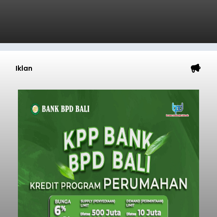
Iklan