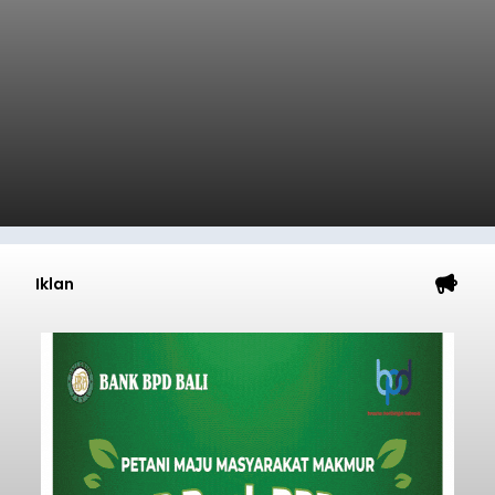
Iklan