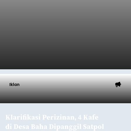
Iklan
Klarifikasi Perizinan, 4 Kafe
di Desa Baha Dipanggil Satpol