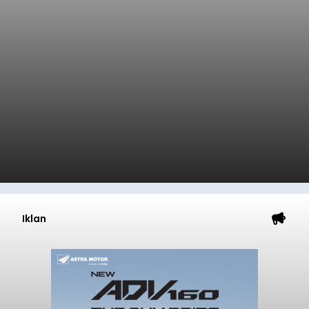
Iklan