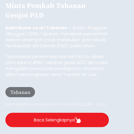
Minta Pemkab Tabanan
Genjot PAD
balitribune.co.id I Tabanan -
Badan Anggaran
(Banggar) DPRD Tabanan mendesak pemerintah
daerah setempat untuk melakukan optimalisasi
Pendapatan Asli Daerah (PAD) pada tahun
anggaran 2027.
Optimalisasi penerimaan dari sisi PAD itu dirasa
perlu karena APBD Tabanan pada 2027 diproyeksi
mengalami penurunan pendapatan, terutama
akibat pemangkasan dana Transfer Ke Luar
Daerah (TKD) dari pemerintah pusat.
Tabanan
Submitted by
contributor
on
Thu, 08/06/2026 - 20:33
Baca Selengkapnya