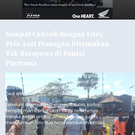
Sempat Cekcok dengan Istri,
Pria Asal Pemogan Ditemukan
Tak Bernyawa di Pantai
Purnama
balitribune.co.id I Gianyar -
Seorang pria asal
Lingkungan Dalem, Pemogan, Denpasar Selatan,
Kota Denpasar, yang diketahui bernama I Kadek
Dedi Wiranata (35), ditemukan tidak bernyawa di
pesisir Pantai Purnama, Sukawati.
Sebelum ditemukan meninggal dunia, korban
sempat memberitahukan lokasi terakhirnya
melalui pesan singkat WhatsApp dan juga
mengirimkan foto dua botol pembersih lantai ke
istrinya.