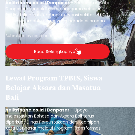
balitribune.co.id I Denpasar -
Pemerintah Kota
Denpasar mengalokasikan anggaran sebesar
Rp1,152 triliun untuk mengintervensi sekitar 18.000
warga kelompok rentan yang berada di ambang
garis kemiskinan. Langkah strategis ini diambil
guna menjaga masyarakat yang berada pada
Submitted by
contributor
on
Thu, 08/06/2026 - 21:31
kelompok desil 5 dan 6 tersebut agar tidak
merosot ke kategori miskin.
Baca Selengkapnya
Lewat Program TPBIS, Siswa
Belajar Aksara dan Masatua
Bali
balitribune.co.id I Denpasar
– Upaya
melestarikan Bahasa dan Aksara Bali terus
diperkuat Dinas Perpustakaan dan Kearsipan
Kota Denpasar melalui Program Transformasi
Perpustakaan Berbasis Inklusi Sosial (TPBIS).