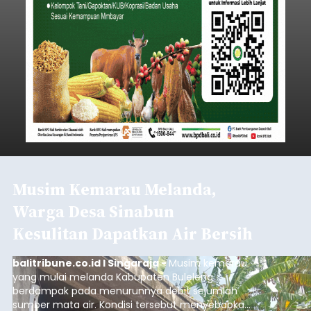
Musim Kemarau Melanda,
Warga Desa Sinabun
Kesulitan Dapatkan Air Bersih
balitribune.co.id I Singaraja -
Musim kemarau
yang mulai melanda Kabupaten Buleleng
berdampak pada menurunnya debit sejumlah
sumber mata air. Kondisi tersebut menyebabkan