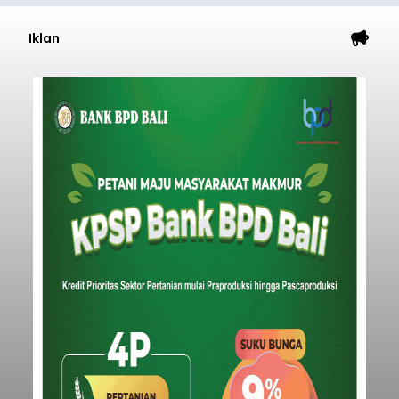
Gram Lebih Barang Bukti
Disita
balitribune.co.id I Denpasar -
Direktorat
Reserse Narkoba (Ditresnarkoba) Polda Bali
berhasil meringkus seorang pria berinisial MMT
(28) yang diduga kuat sebagai pengedar
narkotika jenis sabu. Penangkapan ini dilakukan di
dua lokasi berbeda di wilayah Denpasar dan
Denpasar
Badung pada Selasa (4/8/2026) malam.
Submitted by
contributor
on
Thu, 08/06/2026 - 20:19
Baca Selengkapnya
Iklan