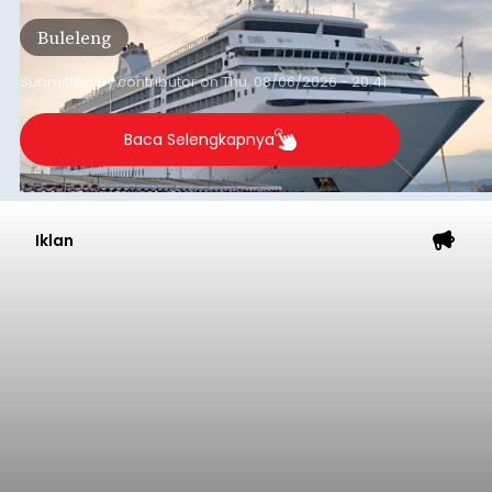
Genjot PAD
balitribune.co.id I Tabanan -
Badan Anggaran
(Banggar) DPRD Tabanan mendesak pemerintah
daerah setempat untuk melakukan optimalisasi
Pendapatan Asli Daerah (PAD) pada tahun
anggaran 2027.
Optimalisasi penerimaan dari sisi PAD itu dirasa
perlu karena APBD Tabanan pada 2027 diproyeksi
mengalami penurunan pendapatan, terutama
akibat pemangkasan dana Transfer Ke Luar
Daerah (TKD) dari pemerintah pusat.
Tabanan
Submitted by
contributor
on
Thu, 08/06/2026 - 20:33
Baca Selengkapnya