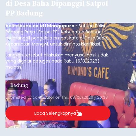
Iklan