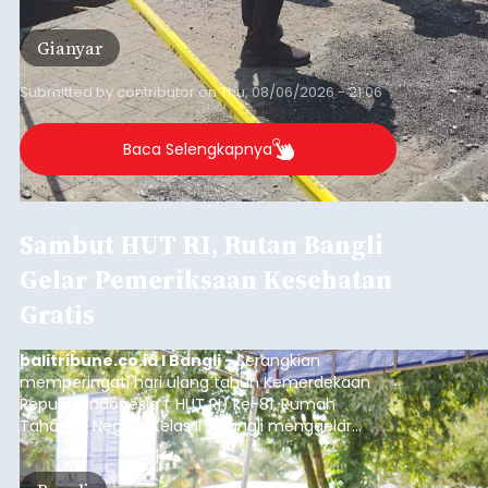
Iklan