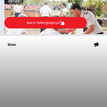
Iklan
Musim Kemarau Melanda,
Warga Desa Sinabun
Kesulitan Dapatkan Air Bersih
balitribune.co.id I Singaraja -
Musim kemarau
yang mulai melanda Kabupaten Buleleng
berdampak pada menurunnya debit sejumlah
sumber mata air. Kondisi tersebut menyebabkan
warga di beberapa desa mulai mengalami