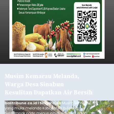
Iklan
Klarifikasi Perizinan, 4 Kafe
di Desa Baha Dipanggil Satpol
PP Badung