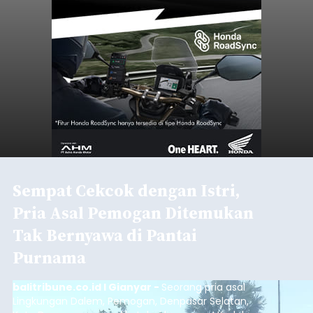
Sebelum ditemukan meninggal dunia, korban
sempat memberitahukan lokasi terakhirnya
melalui pesan singkat WhatsApp dan juga
mengirimkan foto dua botol pembersih lantai ke
istrinya.
Gianyar
Submitted by
contributor
on
Thu, 08/06/2026 - 21:06
Baca Selengkapnya