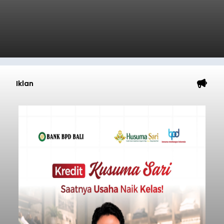
balitribune.co.id | Mangupura
- DPRD Badung
bersama Pemerintah Kabupaten Badung
menyepakati Nota Kesepakatan Kebijakan
Umum APBD (KUA) dan Prioritas Plafon Anggaran
Sementara (PPAS) Tahun Anggaran 2027 dalam
rapat paripurna yang digelar di Gedung DPRD
Badung
Badung, Kamis (6/8/2026).
Submitted by
contributor
on
Thu, 08/06/2026 - 20:27
Baca Selengkapnya
Iklan