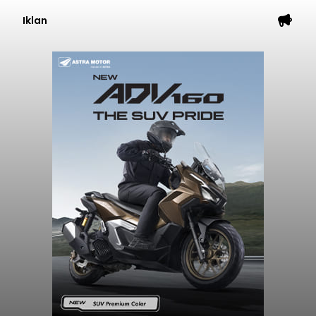
Iklan
Sempat Cekcok dengan Istri,
Pria Asal Pemogan Ditemukan
Tak Bernyawa di Pantai
Purnama
balitribune.co.id I Gianyar -
Seorang pria asal
Lingkungan Dalem, Pemogan, Denpasar Selatan,
Kota Denpasar, yang diketahui bernama I Kadek
Dedi Wiranata (35), ditemukan tidak bernyawa di
pesisir Pantai Purnama, Sukawati.
ADVERTISEMENT