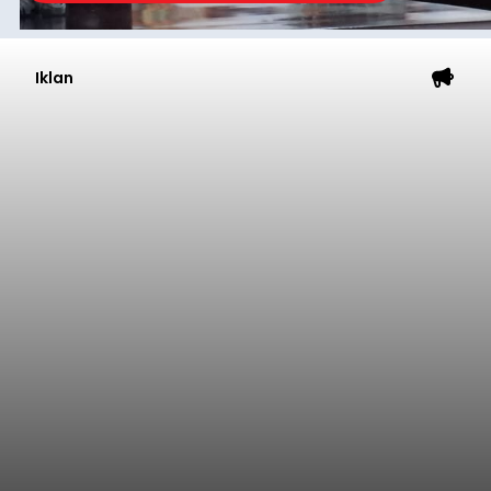
Temukus
balitribune.co.id I Singaraja -
Pemerintah
Kabupaten Buleleng menghentikan aktivitas
pengerukan lahan di Banjar Dinas Bingin Banjah,
Desa Temukus, Kecamatan Banjar, setelah
ditemukan indikasi kegiatan pengambilan
material yang tidak sesuai dengan peruntukan
Buleleng
kawasan.
Submitted by
contributor
on
Thu, 08/06/2026 - 20:29
Baca Selengkapnya
Belanja 2027 Tembus Rp14
Triliun, DPRD Badung Wanti-
wanti Pemerintah Kelola
Anggaran Secara Cermat