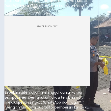
Sambut HUT RI, Rutan Bangli
Gelar Pemeriksaan Kesehatan
Gratis
balitribune.co.id I Bangli -
Serangkian
memperingati hari ulang tahun Kemerdekaan
Republik Indonesia ( HUT RI) ke-81, Rumah
Tahanan Negara Kelas II B Bangli menggelar
kegiatan pemeriksaan kesehatan gratis, Rabu
(6/8/2026).
Bangli
Submitted by
contributor
on
Thu, 08/06/2026 - 20:56
Baca Selengkapnya