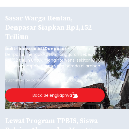
Sasar Warga Rentan,
Denpasar Siapkan Rp1,152
Triliun
balitribune.co.id I Denpasar -
Pemerintah Kota
Denpasar mengalokasikan anggaran sebesar
Rp1,152 triliun untuk mengintervensi sekitar 18.000
warga kelompok rentan yang berada di ambang
garis kemiskinan. Langkah strategis ini diambil
guna menjaga masyarakat yang berada pada
Submitted by
contributor
on
Thu, 08/06/2026 - 21:31
kelompok desil 5 dan 6 tersebut agar tidak
merosot ke kategori miskin.
Baca Selengkapnya
Lewat Program TPBIS, Siswa