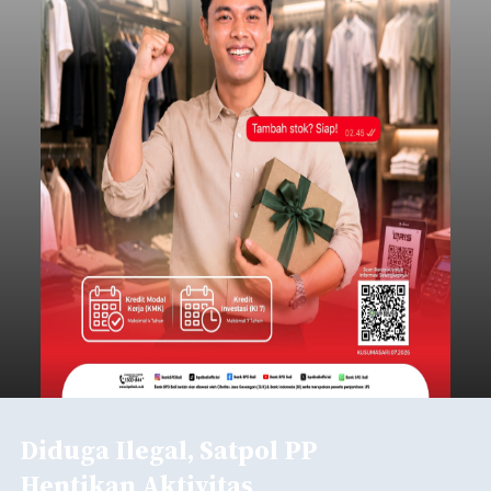
Iklan