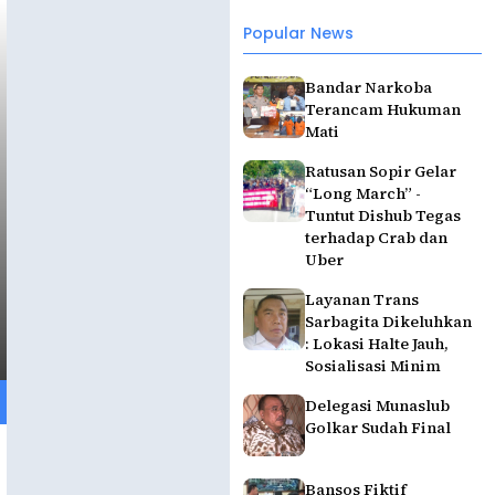
Popular News
Bandar Narkoba
Terancam Hukuman
Mati
Ratusan Sopir Gelar
“Long March” -
Tuntut Dishub Tegas
terhadap Crab dan
Uber
Layanan Trans
Sarbagita Dikeluhkan
: Lokasi Halte Jauh,
Sosialisasi Minim
Delegasi Munaslub
Golkar Sudah Final
Bansos Fiktif