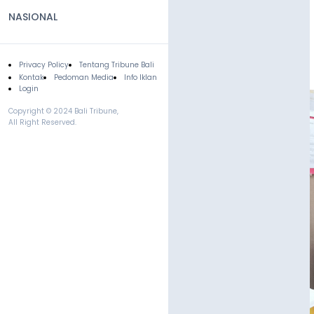
NASIONAL
Privacy Policy
Tentang Tribune Bali
Footer
Kontak
Pedoman Media
Info Iklan
Login
Copyright © 2024 Bali Tribune,
All Right Reserved.