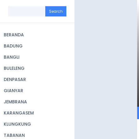
Skip
to
Search
main
content
BERANDA
Main
BADUNG
navigation
BANGLI
BULELENG
DENPASAR
GIANYAR
JEMBRANA
KARANGASEM
KLUNGKUNG
TABANAN